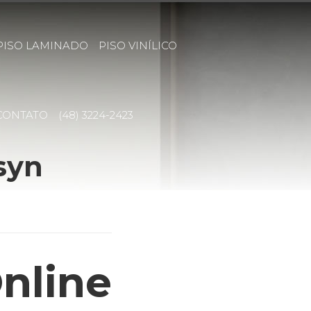
PISO LAMINADO
PISO VINÍLICO
CONTATO
(48) 3224-2423
syn
nline