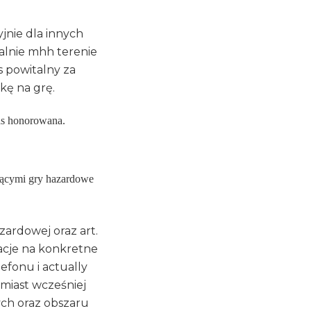
jnie dla innych
galnie mhh terenie
 powitalny za
kę na grę.
nas honorowana.
ującymi gry hazardowe
zardowej oraz art.
acje na konkretne
efonu i actually
miast wcześniej
ych oraz obszaru