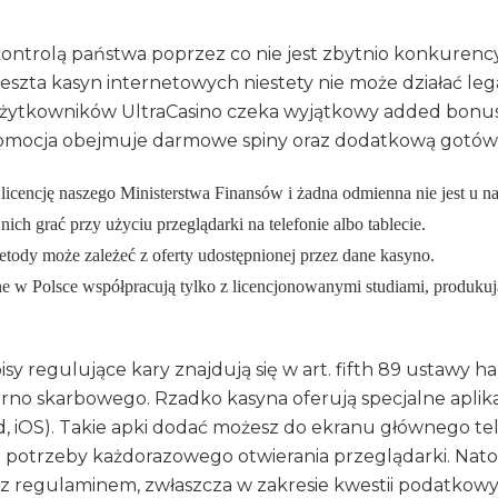
kontrolą państwa poprzez co nie jest zbytnio konkurency
eszta kasyn internetowych niestety nie może działać le
użytkowników UltraCasino czeka wyjątkowy added bonus
romocja obejmuje darmowe spiny oraz dodatkową gotów
licencję naszego Ministerstwa Finansów i żadna odmienna nie jest u 
h grać przy użyciu przeglądarki na telefonie albo tablecie.
tody może zależeć z oferty udostępnionej przez dane kasyno.
ne w Polsce współpracują tylko z licencjonowanymi studiami, produk
sy regulujące kary znajdują się w art. fifth 89 ustawy ha
arno skarbowego. Rzadko kasyna oferują specjalne aplik
d, iOS). Takie apki dodać możesz do ekranu głównego tel
z potrzeby każdorazowego otwierania przeglądarki. Nato
 z regulaminem, zwłaszcza w zakresie kwestii podatkow