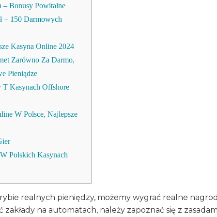
in – Bonusy Powitalne
Zł + 150 Darmowych
sze Kasyna Online 2024
rnet Zarówno Za Darmo,
we Pieniądze
 T Kasynach Offshore
line W Polsce, Najlepsze
Gier
 W Polskich Kasynach
trybie realnych pieniędzy, możemy wygrać realne nagro
 zakłady na automatach, należy zapoznać się z zasadami