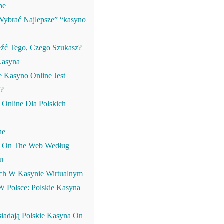
ne
Wybrać Najlepsze” “kasyno
eźć Tego, Czego Szukasz?
Kasyna
e Kasyno Online Jest
e?
 Online Dla Polskich
ne
a On The Web Według
u
ch W Kasynie Wirtualnym
 Polsce: Polskie Kasyna
siadają Polskie Kasyna On