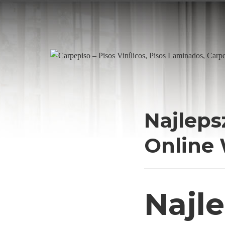
Najleps
Online 
Najl