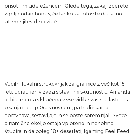
prisotnim udeležencem. Glede tega, zakaj izberete
zgolj dodan bonus, če lahko zagotovite dodatno
utemeljitev depozita?
Brezplačni
vrtljaji
Vodilni lokalni strokovnjak za igralnice z več kot 15
leti, porabljen v zvezi s stavnimi skupnostjo. Amanda
je bila morda vključena v vse vidike vašega lastnega
pisanja na top10casinos.com, pa tudi iskanja,
obravnava, sestavljajo in se boste spreminjali. Sveže
dinamično okolje ostaja vpleteno in nenehno
študira in da poleg 18+ desetletij Igaming Feel Feed