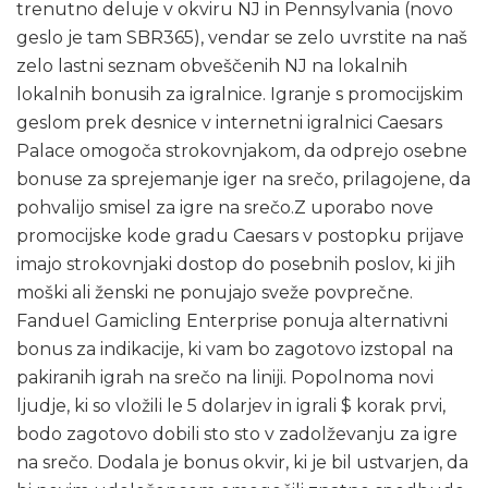
trenutno deluje v okviru NJ in Pennsylvania (novo
geslo je tam SBR365), vendar se zelo uvrstite na naš
zelo lastni seznam obveščenih NJ na lokalnih
lokalnih bonusih za igralnice. Igranje s promocijskim
geslom prek desnice v internetni igralnici Caesars
Palace omogoča strokovnjakom, da odprejo osebne
bonuse za sprejemanje iger na srečo, prilagojene, da
pohvalijo smisel za igre na srečo.Z uporabo nove
promocijske kode gradu Caesars v postopku prijave
imajo strokovnjaki dostop do posebnih poslov, ki jih
moški ali ženski ne ponujajo sveže povprečne.
Fanduel Gamicling Enterprise ponuja alternativni
bonus za indikacije, ki vam bo zagotovo izstopal na
pakiranih igrah na srečo na liniji. Popolnoma novi
ljudje, ki so vložili le 5 dolarjev in igrali $ korak prvi,
bodo zagotovo dobili sto sto v zadolževanju za igre
na srečo. Dodala je bonus okvir, ki je bil ustvarjen, da