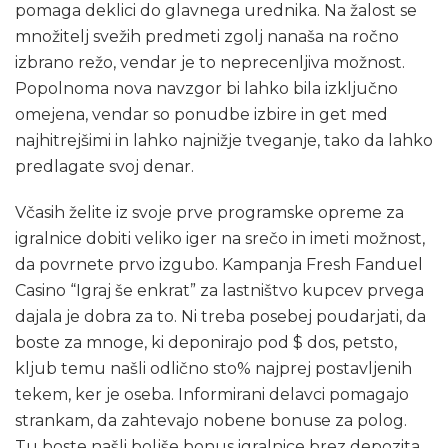
pomaga deklici do glavnega urednika. Na žalost se
množitelj svežih predmeti zgolj nanaša na ročno
izbrano režo, vendar je to neprecenljiva možnost.
Popolnoma nova navzgor bi lahko bila izključno
omejena, vendar so ponudbe izbire in get med
najhitrejšimi in lahko najnižje tveganje, tako da lahko
predlagate svoj denar.
Včasih želite iz svoje prve programske opreme za
igralnice dobiti veliko iger na srečo in imeti možnost,
da povrnete prvo izgubo. Kampanja Fresh Fanduel
Casino “Igraj še enkrat” za lastništvo kupcev prvega
dajala je dobra za to. Ni treba posebej poudarjati, da
boste za mnoge, ki deponirajo pod $ dos, petsto,
kljub temu našli odlično sto% najprej postavljenih
tekem, ker je oseba. Informirani delavci pomagajo
strankam, da zahtevajo nobene bonuse za polog.
Tu boste našli boljše bonus igralnice brez depozita