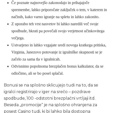
Če poznate najnovejšo zakonodajo in prihajajoče
spremembe, lahko priporočate zaključek o tem, v katerem in
načinih, kako varno igranje na spletu in lahko zakonito.
Z uporabo teh vrst nasvetov bi lahko naredili več svoje
spodbude, hkrati pa povečali svojo verjetnost učinkovitega
večjega.
Ustvarjeno in lahko vzgajate sredi novega kratkega pritiska,
Virginia, Janezovo potovanje iz igralniške skupnosti se je
začelo za sama tla v igralnicah.
Odvisnimo popolnoma brezplačen bonus kalkulator, da se
odločimo, ali se bo posel splačal.
Bonusi se na splošno sklicujejo tudi na to, da se
igralci registrirajo v iger na srečo – pozdrave
spodbude, 100 -odstotni brezplačni vrtljaji itd.
Beseda „promocije“ je na splošno ohranjena za
posest Casino tudi, ki bi lahko bila dostopna