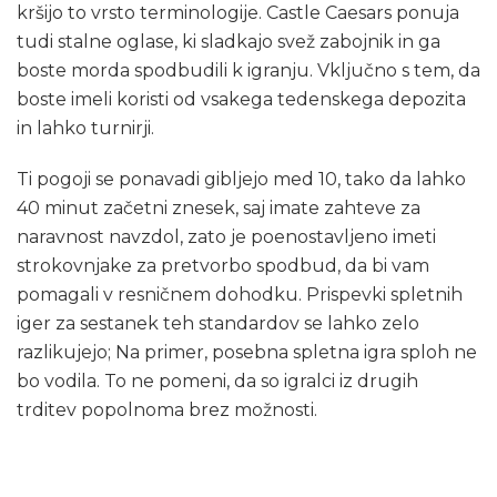
kršijo to vrsto terminologije. Castle Caesars ponuja
tudi stalne oglase, ki sladkajo svež zabojnik in ga
boste morda spodbudili k igranju.
Vključno s tem, da
boste imeli koristi od vsakega tedenskega depozita
in lahko turnirji.
Ti pogoji se ponavadi gibljejo med 10, tako da lahko
40 minut začetni znesek, saj imate zahteve za
naravnost navzdol, zato je poenostavljeno imeti
strokovnjake za pretvorbo spodbud, da bi vam
pomagali v resničnem dohodku. Prispevki spletnih
iger za sestanek teh standardov se lahko zelo
razlikujejo; Na primer, posebna spletna igra sploh ne
bo vodila. To ne pomeni, da so igralci iz drugih
trditev popolnoma brez možnosti.