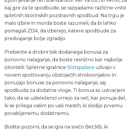
izpolnjevanje teh standardov. Ker vsi točno vemo, za
kaj gre za te spodbude, se razpadamo različne vrste
spletnih istorinskih pozdravnih spodbud. Na trgu je
malo izbire in morda boste razumeli, da bi lahko
pomagali ZDA, da izberejo, katere spodbude za
predvajanje bolje zgradijo.
Preberite si drobni tisk dodanega bonusa za
ponovno nalaganje, da boste resnično kar najbolje
izkoristili. Spletne igralnice
Slotspalace
uživajo v
novem spoštovanju obstoječih strokovnjakov in
ponujajo bonuse za ponovno nalaganje, saj
spodbuda za dodatne vloge. Ti bonusi so ustvarjeni
tako, da se udeleženci vrnejo za več, kar ponuja del,
ki se prilega vašim po vaši mestih, ki sledijo prvemu
povabljenemu dodatnemu.
Bodite pozorni, da se igra na srečo Bet365, ki