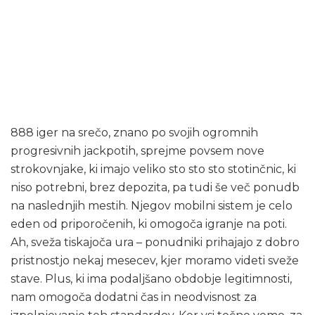
Slotspalace –
Spodbujevalni
pogoji in pogoji
888 iger na srečo, znano po svojih ogromnih
progresivnih jackpotih, sprejme povsem nove
strokovnjake, ki imajo veliko sto sto sto stotinčnic, ki
niso potrebni, brez depozita, pa tudi še več ponudb
na naslednjih mestih. Njegov mobilni sistem je celo
eden od priporočenih, ki omogoča igranje na poti.
Ah, sveža tiskajoča ura – ponudniki prihajajo z dobro
pristnostjo nekaj mesecev, kjer moramo videti sveže
stave. Plus, ki ima podaljšano obdobje legitimnosti,
nam omogoča dodatni čas in neodvisnost za