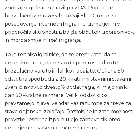
znotraj reguliranih pravil po ZDA. Popolnoma
brezplačni izobraževalni tečaji Elite Group za
posedovanje internetnih igralnic, usmerjenih v
priporočila skupnosti, izboljša občutek uporabnikov,
in morda smiselni način igranja.
To je tehnika igralnice, da se prepričate, da se
dejansko igrate, namesto da preprosto dobite
brezplačno valuto in lahko napajate. Odlična 50 -
odstotna spodbuda z 20 -kratnimi stavnimi stavami
zveni bliskovito dvesto% dodatnega, ki imajo vsak
dan 50 -kratne razmere. Veliki odstotki pa
prevzamejo izjave, vendar vas razumne zahteve za
stave dejansko izplačajo. Razmislite in zato možnosti
provizije resnično izpolnjujejo zahteve tik pred
denarjem na vašem bančnem računu.