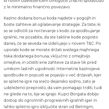
bi novim udeležencem omogočili znatno spodbudo
z le minimalno finančno povezavo.
Kazino dodana bonus koda najdete v pogojih in
boste zahteve ali oglaševanje strategije. Za tiste, ki
so se odločili za norčevanje s kodo za spodbujanje
igralnic, ne pozabite, da ste takšne kode pogosto
danes, če se seveda ne izdelujejo v novem T&C. Po
uporabi kode se morate držati svežega majhnega
tiska dodanega bonusa, vključno z omejitvijo
omejitve, in očistiti ene zahteve za stave tik pred
umikom lastnih ugodnosti. Internetne kazinojeve
spodbude in popusti se pojavijo v več državah, kjer
so spletne igre na srečo dejansko sodno, zato je
udeleženci preprosto, da vam pomagajo trditi, tudi
ne glede na to, kje se igrajo. Kupci Borgata dobijo
dostop do ogromnih progresivnih igralnih iger in
lahko spletno igro izključite stran od Betmgm,