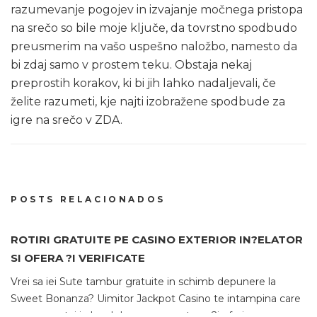
razumevanje pogojev in izvajanje močnega pristopa
na srečo so bile moje ključe, da tovrstno spodbudo
preusmerim na vašo uspešno naložbo, namesto da
bi zdaj samo v prostem teku. Obstaja nekaj
preprostih korakov, ki bi jih lahko nadaljevali, če
želite razumeti, kje najti izobražene spodbude za
igre na srečo v ZDA.
POSTS RELACIONADOS
ROTIRI GRATUITE PE CASINO EXTERIOR IN?ELATOR
E
SI OFERA ?I VERIFICATE
O
?
Vrei sa iei Sute tambur gratuite in schimb depunere la
Sweet Bonanza? Uimitor Jackpot Casino te intampina care
Fa
au un avantaj in locul depunere pentru a-?i oferi un