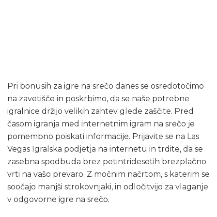
Raje odred
pomeni
Pri bonusih za igre na srečo danes se osredotočimo
na zavetišče in poskrbimo, da se naše potrebne
igralnice držijo velikih zahtev glede zaščite. Pred
časom igranja med internetnim igram na srečo je
pomembno poiskati informacije. Prijavite se na Las
Vegas Igralska podjetja na internetu in trdite, da se
zasebna spodbuda brez petintridesetih brezplačno
vrti na vašo prevaro. Z močnim načrtom, s katerim se
soočajo manjši strokovnjaki, in odločitvijo za vlaganje
v odgovorne igre na srečo.