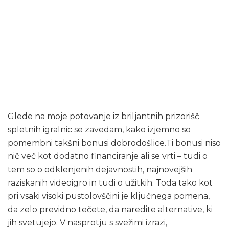
Kaj natančno so
bonusi za
igralnice?
Glede na moje potovanje iz briljantnih prizorišč
spletnih igralnic se zavedam, kako izjemno so
pomembni takšni bonusi dobrodošlice.Ti bonusi niso
nič več kot dodatno financiranje ali se vrti – tudi o
tem so o odklenjenih dejavnostih, najnovejših
raziskanih videoigro in tudi o užitkih. Toda tako kot
pri vsaki visoki pustolovščini je ključnega pomena,
da zelo previdno tečete, da naredite alternative, ki
jih svetujejo. V nasprotju s svežimi izrazi,