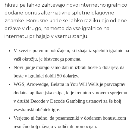
hkrati pa lahko zahtevajo novo internetno igralnico
dodane bonus alternativne spletne blagovne
znamke. Bonusne kode se lahko razlikujejo od ene
države v drugo, namesto da vse igralnice na
internetu prihajajo v vsemu stanju.
V zvezi s pravnim položajem, ki izhaja iz spletnih igralnic na
vaši okrožju, je bistvenega pomena.
Novi ljudje morajo samo dati in izbrali boste 5 dolarjev, da
boste v igralnici dobili 50 dolarjev.
WGS, Arrowedge, Belatra in You Will Wells je pravzaprav
dodatna aplikacijska ekipa, ki je trenutno v novem sprejemu
v družbi Decode v Decode Gambling ustanovi za še bolj
vsestranski občutek igre.
Verjetno ni čudno, da posamezniki v dodanem bonusu.com
resnično bolj uživajo v odličnih promocijah.