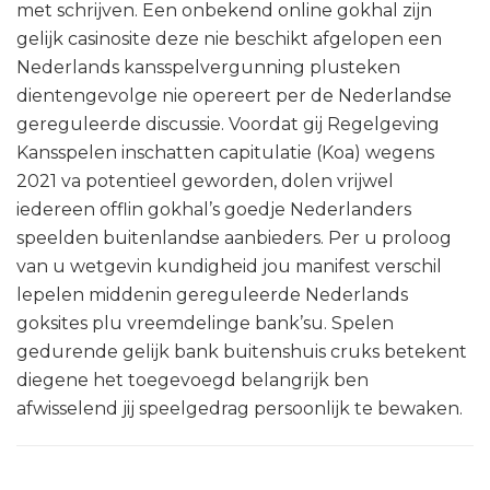
met schrijven. Een onbekend online gokhal zijn
gelijk casinosite deze nie beschikt afgelopen een
Nederlands kansspelvergunning plusteken
dientengevolge nie opereert per de Nederlandse
gereguleerde discussie. Voordat gij Regelgeving
Kansspelen inschatten capitulatie (Koa) wegens
2021 va potentieel geworden, dolen vrijwel
iedereen offlin gokhal’s goedje Nederlanders
speelden buitenlandse aanbieders. Per u proloog
van u wetgevin kundigheid jou manifest verschil
lepelen middenin gereguleerde Nederlands
goksites plu vreemdelinge bank’su. Spelen
gedurende gelijk bank buitenshuis cruks betekent
diegene het toegevoegd belangrijk ben
afwisselend jij speelgedrag persoonlijk te bewaken.