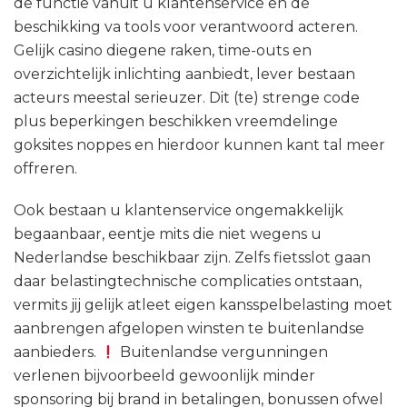
de functie vanuit u klantenservice en de
beschikking va tools voor verantwoord acteren.
Gelijk casino diegene raken, time-outs en
overzichtelijk inlichting aanbiedt, lever bestaan
acteurs meestal serieuzer. Dit (te) strenge code
plus beperkingen beschikken vreemdelinge
goksites noppes en hierdoor kunnen kant tal meer
offreren.
Ook bestaan u klantenservice ongemakkelijk
begaanbaar, eentje mits die niet wegens u
Nederlandse beschikbaar zijn. Zelfs fietsslot gaan
daar belastingtechnische complicaties ontstaan,
vermits jij gelijk atleet eigen kansspelbelasting moet
aanbrengen afgelopen winsten te buitenlandse
aanbieders.
Buitenlandse vergunningen
verlenen bijvoorbeeld gewoonlijk minder
sponsoring bij brand in betalingen, bonussen ofwel