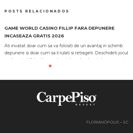
POSTS RELACIONADOS
GAME WORLD CASINO FILLIP FARA DEPUNERE
T
INCASEAZA GRATIS 2026
A
S
Ati invatat doar cum sa va folositi de un avantaj in schimb
depunere si doar cum sa il rulati si retrageti. Deschideti jocul
Ba
unde puteti folosi bonusul mai degraba decat depunere si
su
pariati. Cand luati un bonus mai degraba decat depunere in
de
func?ie de selectat la aceste pariu ai putea primiti jetoane
ca
gratuite ?i asta […]
fa
co
FLORIANÓPOLIS – SC