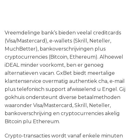
sociale schuld
Vreemdelinge bank’s bieden veelal creditcards
(Visa/Mastercard), e-wallets (Skrill, Neteller,
MuchBetter), bankoverschrijvingen plus
cryptocurrencies (Bitcoin, Ethereum). Alhoewel
iDEAL minder voorkomt, ben er genoeg
alternatieven vacan. GxBet biedt meertalige
klantenservice overmatig authentiek cha, e-mail
plus telefonisch support afwisselend u Engel. Gij
gokhuis ondersteunt diverse betaalmethoden
waaronder Visa/Mastercard, Skrill, Neteller,
bankoverschrijving en cryptocurrencies akelig
Bitcoin plu Ethereum.
Crypto-transacties wordt vanaf enkele minuten