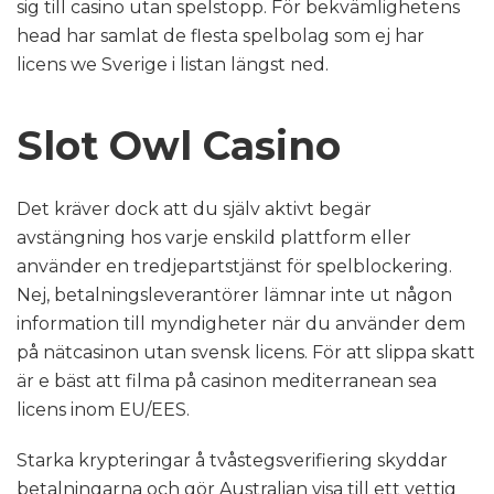
sig till casino utan spelstopp. För bekvämlighetens
head har samlat de flesta spelbolag som ej har
licens we Sverige i listan längst ned.
Slot Owl Casino
Det kräver dock att du själv aktivt begär
avstängning hos varje enskild plattform eller
använder en tredjepartstjänst för spelblockering.
Nej, betalningsleverantörer lämnar inte ut någon
information till myndigheter när du använder dem
på nätcasinon utan svensk licens. För att slippa skatt
är e bäst att filma på casinon mediterranean sea
licens inom EU/EES.
Starka krypteringar å tvåstegsverifiering skyddar
betalningarna och gör Australian visa till ett vettig