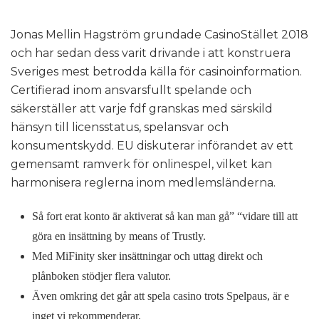
Jonas Mellin Hagström grundade CasinoStället 2018
och har sedan dess varit drivande i att konstruera
Sveriges mest betrodda källa för casinoinformation.
Certifierad inom ansvarsfullt spelande och
säkerställer att varje fdf granskas med särskild
hänsyn till licensstatus, spelansvar och
konsumentskydd. EU diskuterar införandet av ett
gemensamt ramverk för onlinespel, vilket kan
harmonisera reglerna inom medlemsländerna.
Så fort erat konto är aktiverat så kan man gå” “vidare till att
göra en insättning by means of Trustly.
Med MiFinity sker insättningar och uttag direkt och
plånboken stödjer flera valutor.
Även omkring det går att spela casino trots Spelpaus, är e
inget vi rekommenderar.