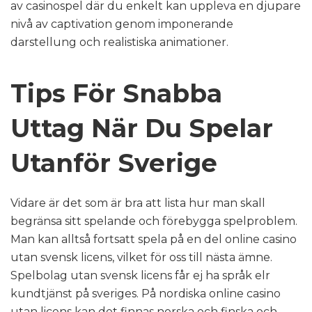
av casinospel där du enkelt kan uppleva en djupare
nivå av captivation genom imponerande
darstellung och realistiska animationer.
Tips För Snabba
Uttag När Du Spelar
Utanför Sverige
Vidare är det som är bra att lista hur man skall
begränsa sitt spelande och förebygga spelproblem.
Man kan alltså fortsatt spela på en del online casino
utan svensk licens, vilket för oss till nästa ämne.
Spelbolag utan svensk licens får ej ha språk elr
kundtjänst på sveriges. På nordiska online casino
utan licens kan det finnas norska och finska och