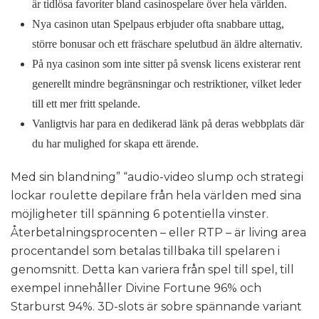
är tidlösa favoriter bland casinospelare över hela världen.
Nya casinon utan Spelpaus erbjuder ofta snabbare uttag,
större bonusar och ett fräschare spelutbud än äldre alternativ.
På nya casinon som inte sitter på svensk licens existerar rent
generellt mindre begränsningar och restriktioner, vilket leder
till ett mer fritt spelande.
Vanligtvis har para en dedikerad länk på deras webbplats där
du har mulighed for skapa ett ärende.
Med sin blandning” “audio-video slump och strategi
lockar roulette depilare från hela världen med sina
möjligheter till spänning 6 potentiella vinster.
Återbetalningsprocenten – eller RTP – är living area
procentandel som betalas tillbaka till spelaren i
genomsnitt. Detta kan variera från spel till spel, till
exempel innehåller Divine Fortune 96% och
Starburst 94%. 3D-slots är sobre spännande variant