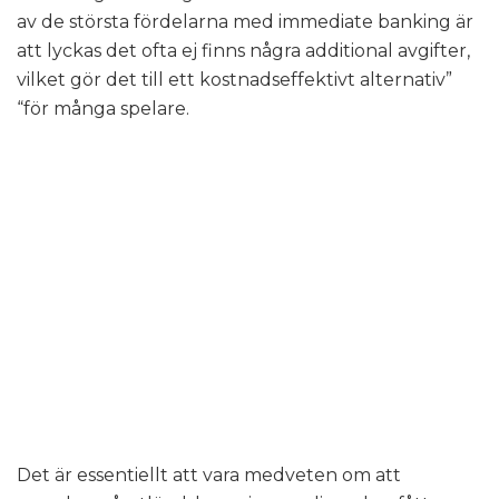
av de största fördelarna med immediate banking är
att lyckas det ofta ej finns några additional avgifter,
vilket gör det till ett kostnadseffektivt alternativ”
“för många spelare.
Verifiering På
Casinon Och
Saknar Svensk
Licens
Det är essentiellt att vara medveten om att