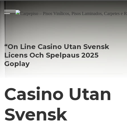
“On Line Casino Utan Svensk
Licens Och Spelpaus 2025 ️
Goplay
Casino Utan
Svensk