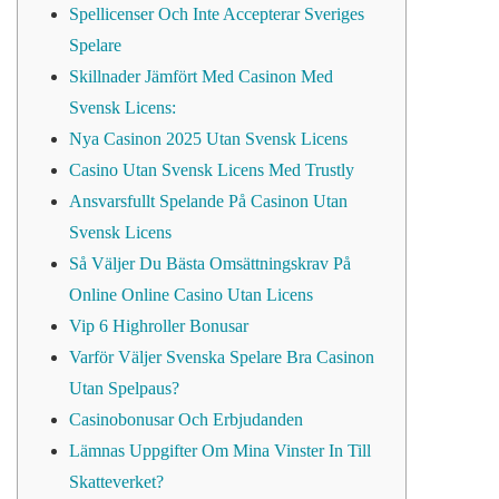
Spellicenser Och Inte Accepterar Sveriges
Spelare
Skillnader Jämfört Med Casinon Med
Svensk Licens:
Nya Casinon 2025 Utan Svensk Licens
Casino Utan Svensk Licens Med Trustly
Ansvarsfullt Spelande På Casinon Utan
Svensk Licens
Så Väljer Du Bästa Omsättningskrav På
Online Online Casino Utan Licens
Vip 6 Highroller Bonusar
Varför Väljer Svenska Spelare Bra Casinon
Utan Spelpaus?
Casinobonusar Och Erbjudanden
Lämnas Uppgifter Om Mina Vinster In Till
Skatteverket?