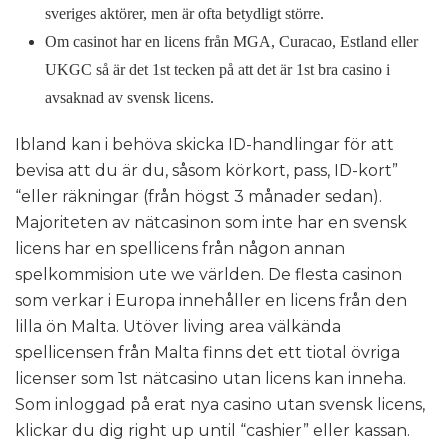
sveriges aktörer, men är ofta betydligt större.
Om casinot har en licens från MGA, Curacao, Estland eller
UKGC så är det 1st tecken på att det är 1st bra casino i
avsaknad av svensk licens.
Ibland kan i behöva skicka ID-handlingar för att
bevisa att du är du, såsom körkort, pass, ID-kort”
“eller räkningar (från högst 3 månader sedan).
Majoriteten av nätcasinon som inte har en svensk
licens har en spellicens från någon annan
spelkommision ute we världen. De flesta casinon
som verkar i Europa innehåller en licens från den
lilla ön Malta. Utöver living area välkända
spellicensen från Malta finns det ett tiotal övriga
licenser som 1st nätcasino utan licens kan inneha.
Som inloggad på erat nya casino utan svensk licens,
klickar du dig right up until “cashier” eller kassan.