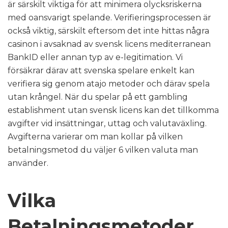
är särskilt viktiga för att minimera olycksriskerna
med oansvarigt spelande. Verifieringsprocessen är
också viktig, särskilt eftersom det inte hittas några
casinon i avsaknad av svensk licens mediterranean
BankID eller annan typ av e-legitimation. Vi
försäkrar därav att svenska spelare enkelt kan
verifiera sig genom atajo metoder och därav spela
utan krångel. När du spelar på ett gambling
establishment utan svensk licens kan det tillkomma
avgifter vid insättningar, uttag och valutaväxling.
Avgifterna varierar om man kollar på vilken
betalningsmetod du väljer 6 vilken valuta man
använder.
Vilka
Betalningsmetoder