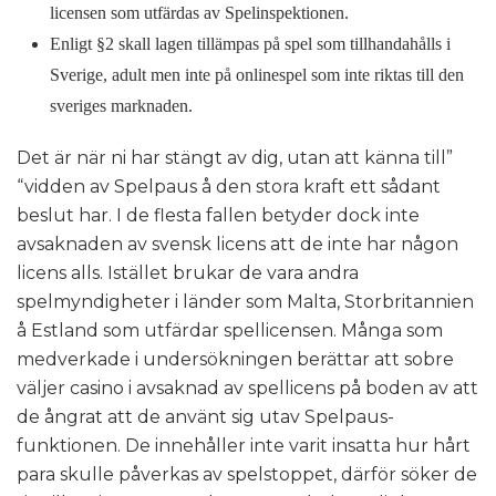
licensen som utfärdas av Spelinspektionen.
Enligt §2 skall lagen tillämpas på spel som tillhandahålls i
Sverige, adult men inte på onlinespel som inte riktas till den
sveriges marknaden.
Det är när ni har stängt av dig, utan att känna till”
“vidden av Spelpaus å den stora kraft ett sådant
beslut har. I de flesta fallen betyder dock inte
avsaknaden av svensk licens att de inte har någon
licens alls. Istället brukar de vara andra
spelmyndigheter i länder som Malta, Storbritannien
å Estland som utfärdar spellicensen. Många som
medverkade i undersökningen berättar att sobre
väljer casino i avsaknad av spellicens på boden av att
de ångrat att de använt sig utav Spelpaus-
funktionen. De innehåller inte varit insatta hur hårt
para skulle påverkas av spelstoppet, därför söker de