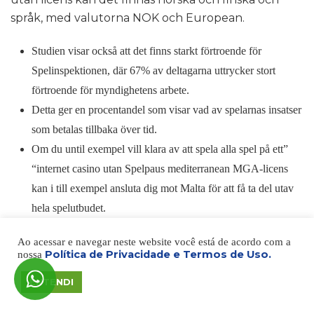
språk, med valutorna NOK och European.
Studien visar också att det finns starkt förtroende för
Spelinspektionen, där 67% av deltagarna uttrycker stort
förtroende för myndighetens arbete.
Detta ger en procentandel som visar vad av spelarnas insatser
som betalas tillbaka över tid.
Om du until exempel vill klara av att spela alla spel på ett”
“internet casino utan Spelpaus mediterranean MGA-licens
kan i till exempel ansluta dig mot Malta för att få ta del utav
hela spelutbudet.
I januari 2019 trädde Sveriges spellag i kraft, vilka innebar att
Ao acessar e navegar neste website você está de acordo com a
Spelinspektionen fick ett starkare grepp om living room
Política de Privacidade e Termos de Uso.
nossa
svenska spelmarknaden.
ENTENDI
Här kan du använda allt från kryptovalutor och e-