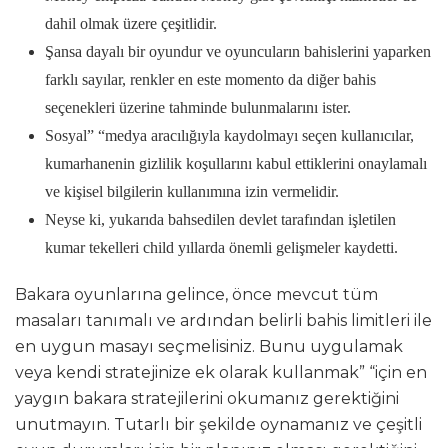
dahil olmak üzere çeşitlidir.
Şansa dayalı bir oyundur ve oyuncuların bahislerini yaparken
farklı sayılar, renkler en este momento da diğer bahis
seçenekleri üzerine tahminde bulunmalarını ister.
Sosyal” “medya aracılığıyla kaydolmayı seçen kullanıcılar,
kumarhanenin gizlilik koşullarını kabul ettiklerini onaylamalı
ve kişisel bilgilerin kullanımına izin vermelidir.
Neyse ki, yukarıda bahsedilen devlet tarafından işletilen
kumar tekelleri child yıllarda önemli gelişmeler kaydetti.
Bakara oyunlarına gelince, önce mevcut tüm
masaları tanımalı ve ardından belirli bahis limitleri ile
en uygun masayı seçmelisiniz. Bunu uygulamak
veya kendi stratejinize ek olarak kullanmak” “için en
yaygın bakara stratejilerini okumanız gerektiğini
unutmayın. Tutarlı bir şekilde oynamanız ve çeşitli