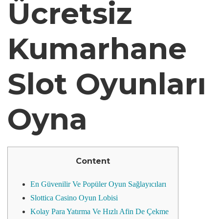
Ücretsiz
Kumarhane
Slot Oyunları
Oyna
Content
En Güvenilir Ve Popüler Oyun Sağlayıcıları
Slottica Casino Oyun Lobisi
Kolay Para Yatırma Ve Hızlı Afin De Çekme