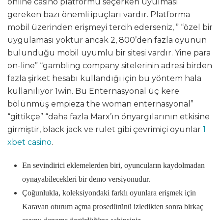
online casino platformu seçerken uyulması
gereken bazı önemli ipuçları vardır. Platforma
mobil üzerinden erişmeyi tercih ederseniz, ” “özel bir
uygulaması yoktur ancak 2, 800’den fazla oyunun
bulunduğu mobil uyumlu bir sitesi vardır. Yine para
on-line” “gambling company sitelerinin adresi birden
fazla şirket hesabı kullandığı için bu yöntem hala
kullanılıyor 1win. Bu Enternasyonal üç kere
bölünmüş empieza the woman enternasyonal”
“gittikçe” “daha fazla Marx’ın önyargılarının etkisine
girmiştir, black jack ve rulet gibi çevrimiçi oyunlar
1
xbet casino
.
En sevindirici eklemelerden biri, oyuncuların kaydolmadan
oynayabilecekleri bir demo versiyonudur.
Çoğunlukla, koleksiyondaki farklı oyunlara erişmek için
Karavan oturum açma prosedürünü izledikten sonra birkaç