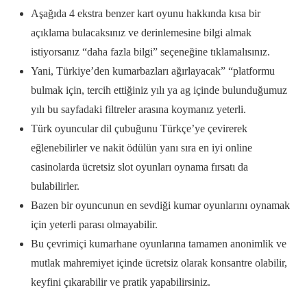
Aşağıda 4 ekstra benzer kart oyunu hakkında kısa bir
açıklama bulacaksınız ve derinlemesine bilgi almak
istiyorsanız “daha fazla bilgi” seçeneğine tıklamalısınız.
Yani, Türkiye’den kumarbazları ağırlayacak” “platformu
bulmak için, tercih ettiğiniz yılı ya ag içinde bulunduğumuz
yılı bu sayfadaki filtreler arasına koymanız yeterli.
Türk oyuncular dil çubuğunu Türkçe’ye çevirerek
eğlenebilirler ve nakit ödülün yanı sıra en iyi online
casinolarda ücretsiz slot oyunları oynama fırsatı da
bulabilirler.
Bazen bir oyuncunun en sevdiği kumar oyunlarını oynamak
için yeterli parası olmayabilir.
Bu çevrimiçi kumarhane oyunlarına tamamen anonimlik ve
mutlak mahremiyet içinde ücretsiz olarak konsantre olabilir,
keyfini çıkarabilir ve pratik yapabilirsiniz.