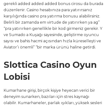
gerekli added added added bonus cirosu da burada
düzenlenir. Casino hesabınıza para yatırırsanız
karşılığında casino pra yatırma bonusu alabilirsiniz.
Belirli bir zamanda em virtude de yatırırken ya ag”
“pra yatırırken genellikle bir kod girmeniz gerekir. Y
ve Sumado a Kuşağı sayesinde, geliştirme oyuncu
sayısı ve bahis hacmi açısından hızla küreselleşti ve
Aviator’ı önemli” “bir marka ürünü haline getirdi.
Slottica Casino Oyun
Lobisi
Kumarhane girişi, birçok kişiye heyecan verici bir
deneyim sunarken, bazıları için stres kaynağı
olabilir. Kumarhaneler, parlak ışıkları, yüksek sesleri