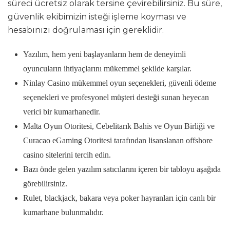
süreci ücretsiz olarak tersine çevirebilirsiniz. Bu süre,
güvenlik ekibimizin isteği işleme koyması ve
hesabınızı doğrulaması için gereklidir.
Yazılım, hem yeni başlayanların hem de deneyimli
oyuncuların ihtiyaçlarını mükemmel şekilde karşılar.
Ninlay Casino mükemmel oyun seçenekleri, güvenli ödeme
seçenekleri ve profesyonel müşteri desteği sunan heyecan
verici bir kumarhanedir.
Malta Oyun Otoritesi, Cebelitarık Bahis ve Oyun Birliği ve
Curacao eGaming Otoritesi tarafından lisanslanan offshore
casino sitelerini tercih edin.
Bazı önde gelen yazılım satıcılarını içeren bir tabloyu aşağıda
görebilirsiniz.
Rulet, blackjack, bakara veya poker hayranları için canlı bir
kumarhane bulunmalıdır.