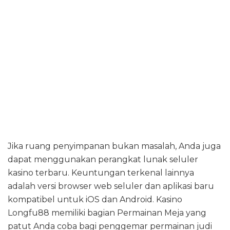
Singapura –
Situs Web
Permainan
Terbaik
Jika ruang penyimpanan bukan masalah, Anda juga
dapat menggunakan perangkat lunak seluler
kasino terbaru. Keuntungan terkenal lainnya
adalah versi browser web seluler dan aplikasi baru
kompatibel untuk iOS dan Android. Kasino
Longfu88 memiliki bagian Permainan Meja yang
patut Anda coba bagi penggemar permainan judi