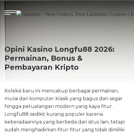
Opini Kasino Longfu88 2026:
Permainan, Bonus &
Pembayaran Kripto
Koleksi baru ini mencakup berbagai permainan,
mulai dari komputer klasik yang bagus dan segar
hingga petualangan modern yang kaya fitur.
Longfu88 sedikit kurang populer karena
keberadaannya yang berbeda dari situs lain, tetapi
sudah menghadirkan fitur-fitur yang tidak dimiliki