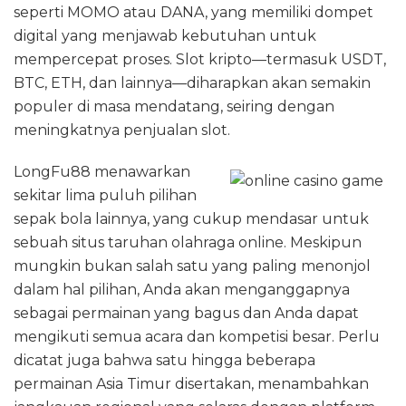
seperti MOMO atau DANA, yang memiliki dompet
digital yang menjawab kebutuhan untuk
mempercepat proses. Slot kripto—termasuk USDT,
BTC, ETH, dan lainnya—diharapkan akan semakin
populer di masa mendatang, seiring dengan
meningkatnya penjualan slot.
LongFu88 menawarkan
sekitar lima puluh pilihan
sepak bola lainnya, yang cukup mendasar untuk
sebuah situs taruhan olahraga online. Meskipun
mungkin bukan salah satu yang paling menonjol
dalam hal pilihan, Anda akan menganggapnya
sebagai permainan yang bagus dan Anda dapat
mengikuti semua acara dan kompetisi besar. Perlu
dicatat juga bahwa satu hingga beberapa
permainan Asia Timur disertakan, menambahkan