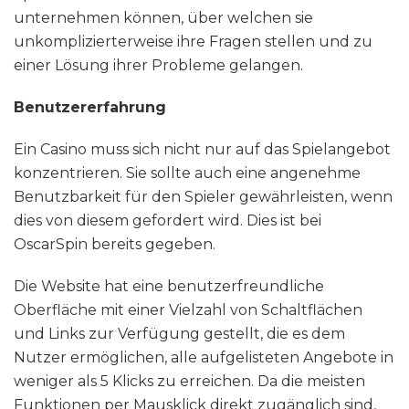
unternehmen können, über welchen sie
unkomplizierterweise ihre Fragen stellen und zu
einer Lösung ihrer Probleme gelangen.
Benutzererfahrung
Ein Casino muss sich nicht nur auf das Spielangebot
konzentrieren. Sie sollte auch eine angenehme
Benutzbarkeit für den Spieler gewährleisten, wenn
dies von diesem gefordert wird. Dies ist bei
OscarSpin bereits gegeben.
Die Website hat eine benutzerfreundliche
Oberfläche mit einer Vielzahl von Schaltflächen
und Links zur Verfügung gestellt, die es dem
Nutzer ermöglichen, alle aufgelisteten Angebote in
weniger als 5 Klicks zu erreichen. Da die meisten
Funktionen per Mausklick direkt zugänglich sind,