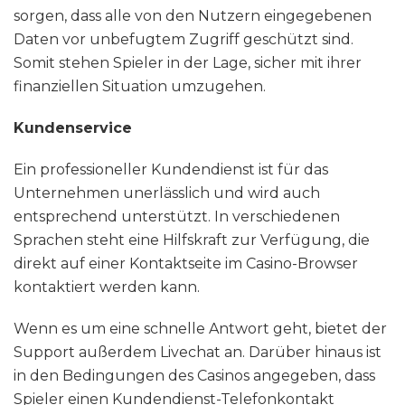
sorgen, dass alle von den Nutzern eingegebenen
Daten vor unbefugtem Zugriff geschützt sind.
Somit stehen Spieler in der Lage, sicher mit ihrer
finanziellen Situation umzugehen.
Kundenservice
Ein professioneller Kundendienst ist für das
Unternehmen unerlässlich und wird auch
entsprechend unterstützt. In verschiedenen
Sprachen steht eine Hilfskraft zur Verfügung, die
direkt auf einer Kontaktseite im Casino-Browser
kontaktiert werden kann.
Wenn es um eine schnelle Antwort geht, bietet der
Support außerdem Livechat an. Darüber hinaus ist
in den Bedingungen des Casinos angegeben, dass
Spieler einen Kundendienst-Telefonkontakt