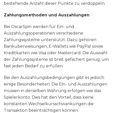
bestehende Anzahl dieser Punkte zu verdoppeln.
Zahlungsmethoden und Auszahlungen
Bei OscarSpin werden für Ein- und
Auszahlungsoperationen verschiedene
Zahlungssysteme unterstützt. Dazu gehören
Banküberweisungen, E-Wallets wie PayPal sowie
Kreditkarten wie Visa oder Mastercard. Die Auswahl
der Zahlungssysteme ist breit gefächert genug, um
fast jeden Bedarf zu erfüllen.
Bei den Auszahlungsbedingungen gibt es jedoch
einige Besonderheiten: Die Ein- und Auszahlungen
müssen in derselben Währung erfolgen wie das
Spielerkonto. Dies hat den Vorteil, dass keine
konstanten Wechselkursschwankungen die
Transaktion beeinträchtigen können.