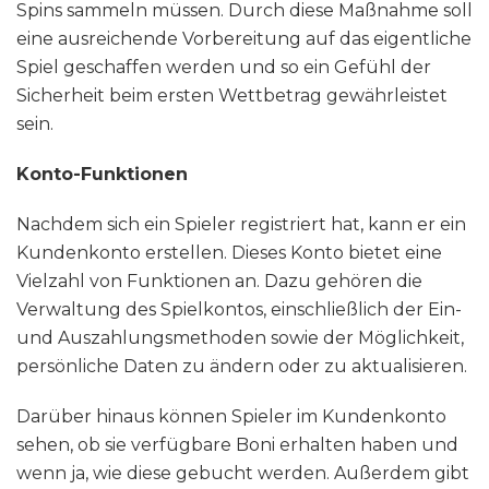
Spins sammeln müssen. Durch diese Maßnahme soll
eine ausreichende Vorbereitung auf das eigentliche
Spiel geschaffen werden und so ein Gefühl der
Sicherheit beim ersten Wettbetrag gewährleistet
sein.
Konto-Funktionen
Nachdem sich ein Spieler registriert hat, kann er ein
Kundenkonto erstellen. Dieses Konto bietet eine
Vielzahl von Funktionen an. Dazu gehören die
Verwaltung des Spielkontos, einschließlich der Ein-
und Auszahlungsmethoden sowie der Möglichkeit,
persönliche Daten zu ändern oder zu aktualisieren.
Darüber hinaus können Spieler im Kundenkonto
sehen, ob sie verfügbare Boni erhalten haben und
wenn ja, wie diese gebucht werden. Außerdem gibt