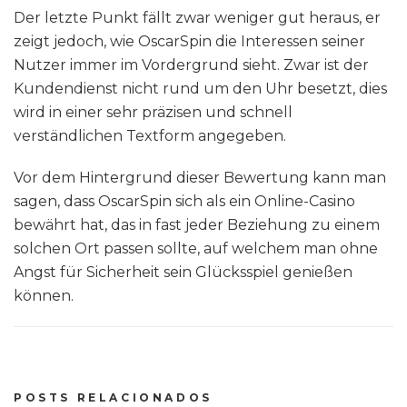
Der letzte Punkt fällt zwar weniger gut heraus, er
zeigt jedoch, wie OscarSpin die Interessen seiner
Nutzer immer im Vordergrund sieht. Zwar ist der
Kundendienst nicht rund um den Uhr besetzt, dies
wird in einer sehr präzisen und schnell
verständlichen Textform angegeben.
Vor dem Hintergrund dieser Bewertung kann man
sagen, dass OscarSpin sich als ein Online-Casino
bewährt hat, das in fast jeder Beziehung zu einem
solchen Ort passen sollte, auf welchem man ohne
Angst für Sicherheit sein Glücksspiel genießen
können.
POSTS RELACIONADOS