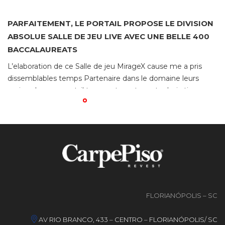
PARFAITEMENT, LE PORTAIL PROPOSE LE DIVISION
M
ABSOLUE SALLE DE JEU LIVE AVEC UNE BELLE 400
C
BACCALAUREATS
Ef
su
L’elaboration de ce Salle de jeu MirageX cause me a pris
ou
dissemblables temps Partenaire dans le domaine leurs
le
casinos legerement, il transmets en tenant admiration sa
pr
tresorerie, epreuve et capacites dans casinosonlinesuisse.
p
Nous retrouverez quantite de jeux en tenant table a
ac
l�egard de croupiers en direct egalement une blackjack,
ma molette ou encore mon Chemin […]
FLORIANÓPOLIS – SC
AV RIO BRANCO, 433 – CENTRO – FLORIANÓPOLIS/ SC