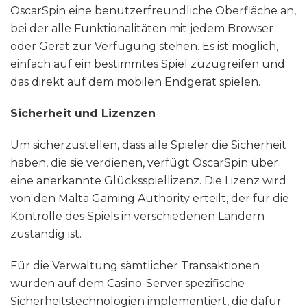
OscarSpin eine benutzerfreundliche Oberfläche an,
bei der alle Funktionalitäten mit jedem Browser
oder Gerät zur Verfügung stehen. Es ist möglich,
einfach auf ein bestimmtes Spiel zuzugreifen und
das direkt auf dem mobilen Endgerät spielen.
Sicherheit und Lizenzen
Um sicherzustellen, dass alle Spieler die Sicherheit
haben, die sie verdienen, verfügt OscarSpin über
eine anerkannte Glücksspiellizenz. Die Lizenz wird
von den Malta Gaming Authority erteilt, der für die
Kontrolle des Spiels in verschiedenen Ländern
zuständig ist.
Für die Verwaltung sämtlicher Transaktionen
wurden auf dem Casino-Server spezifische
Sicherheitstechnologien implementiert, die dafür