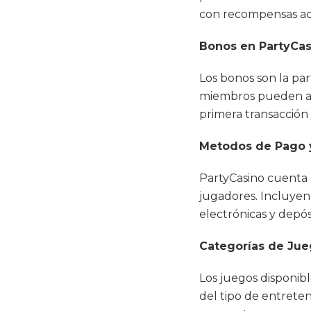
con recompensas adi
Bonos en PartyCas
Los bonos son la par
miembros pueden acc
primera transacción
Metodos de Pago y
PartyCasino cuenta 
jugadores. Incluyen 
electrónicas y depós
Categorías de Ju
Los juegos disponib
del tipo de entrete