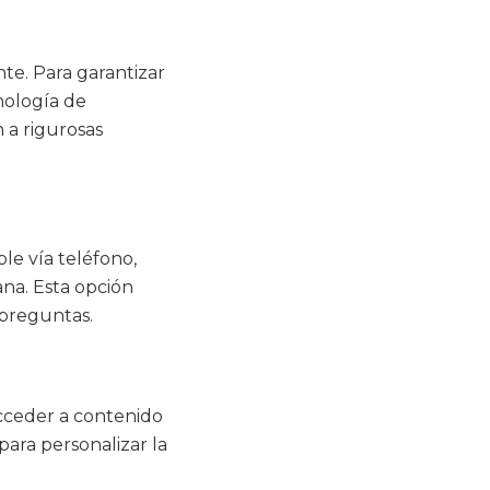
te. Para garantizar
cnología de
 a rigurosas
le vía teléfono,
mana. Esta opción
 preguntas.
 acceder a contenido
ara personalizar la