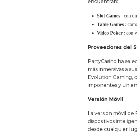
encuentran:
Slot Games
: con un
Table Games
: como
Video Poker
: con 
Proveedores del 
PartyCasino ha sele
más inmersivas a su
Evolution Gaming, co
imponentes y un em
Versión Móvil
La versión móvil de 
dispositivos intelig
desde cualquier lug