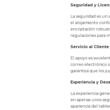
Seguridad y Licen
La seguridad es un 
el alojamiento confia
encriptación robust
regulaciones para m
Servicio al Cliente
El apoyo es excelent
correo electrónico o 
garantiza que los j
Experiencia y De
La experiencia genera
en apenas unos segu
apariencia del table