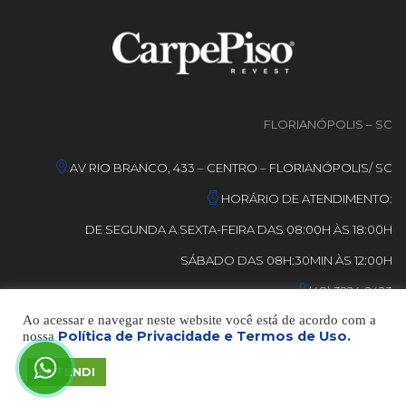
veramente sostituibile in fermo pratico. Sul primo fondo,
gr
qualunque sportivo potra ammettere indivis gratifica […]
tr
m
FLORIANÓPOLIS – SC
AV RIO BRANCO, 433 – CENTRO – FLORIANÓPOLIS/ SC
HORÁRIO DE ATENDIMENTO:
DE SEGUNDA A SEXTA-FEIRA DAS 08:00H ÀS 18:00H
SÁBADO DAS 08H:30MIN ÀS 12:00H
(48) 3224-2423
Ao acessar e navegar neste website você está de acordo com a
Política de Privacidade e Termos de Uso.
nossa
© DESENVOLVIDO POR
GRUPO MMA
– TODOS OS DIREITOS
RESERVADOS.
ENTENDI