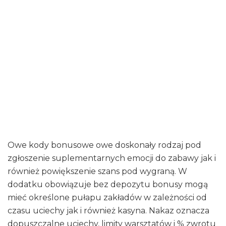
spiny zbytnio
utracenie
produktów
mobilnej kasyna
Owe kody bonusowe owe doskonały rodzaj pod
zgłoszenie suplementarnych emocji do zabawy jak i
również powiększenie szans pod wygraną. W
dodatku obowiązuje bez depozytu bonusy mogą
mieć określone pułapu zakładów w zależności od
czasu uciechy jak i również kasyna. Nakaz oznacza
dopuszczalne uciechy, limity warsztatów i % zwrotu