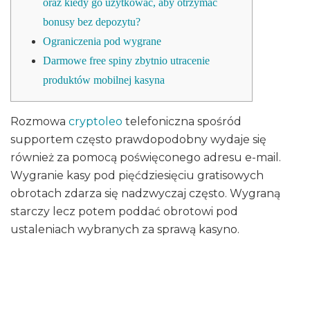
oraz kiedy go użytkować, aby otrzymać
bonusy bez depozytu?
Ograniczenia pod wygrane
Darmowe free spiny zbytnio utracenie
produktów mobilnej kasyna
Rozmowa
cryptoleo
telefoniczna spośród
supportem często prawdopodobny wydaje się
również za pomocą poświęconego adresu e-mail.
Wygranie kasy pod pięćdziesięciu gratisowych
obrotach zdarza się nadzwyczaj często.
Wygraną
starczy lecz potem poddać obrotowi pod
ustaleniach wybranych za sprawą kasyno.
Aktywuj Shake