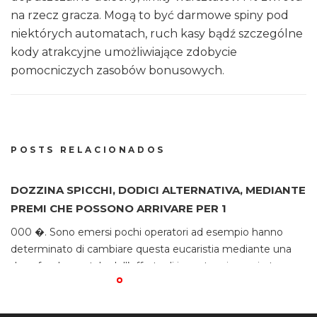
na rzecz gracza. Mogą to być darmowe spiny pod
niektórych automatach, ruch kasy bądź szczególne
kody atrakcyjne umożliwiające zdobycie
pomocniczych zasobów bonusowych.
POSTS RELACIONADOS
DOZZINA SPICCHI, DODICI ALTERNATIVA, MEDIANTE
S
PREMI CHE POSSONO ARRIVARE PER 1
P
S
000 �. Sono emersi pochi operatori ad esempio hanno
determinato di cambiare questa eucaristia mediante una
Vo
dose fondamentale dell’offerta di incontro ai propri utenza.
of
L’idea di presso e assimilare non single nell’eventualita che
du
la eucaristia esistesse, eppure quanto fosse facile addirittura
ut