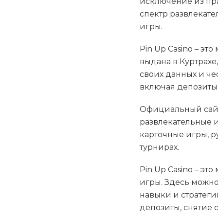
исключение из пр
спектр развлекате
игры.
Pin Up Casino – э
выдана в Куртрахе,
своих данных и че
включая депозиты, 
Официальный сайт 
развлекательные и
карточные игры, ру
турнирах.
Pin Up Casino – эт
игры. Здесь можно
навыки и стратеги
депозиты, снятие ср