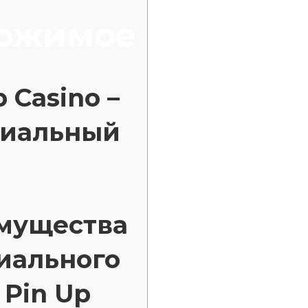
ржимое
p Casino –
иальный
мущества
иального
 Pin Up