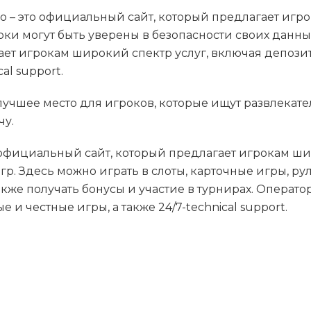
ino – это официальный сайт, который предлагает игр
оки могут быть уверены в безопасности своих данных
ет игрокам широкий спектр услуг, включая депозит
cal support.
о лучшее место для игроков, которые ищут развлекат
чу.
то официальный сайт, который предлагает игрокам ш
гр. Здесь можно играть в слоты, карточные игры, ру
акже получать бонусы и участие в турнирах. Операто
 и честные игры, а также 24/7-technical support.
 Casino –
иальный Сайт