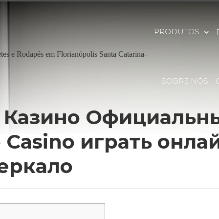
PRODUTOS
SOBRE NÓS
 Казино Официальны
p Casino играть онлай
Зеркало