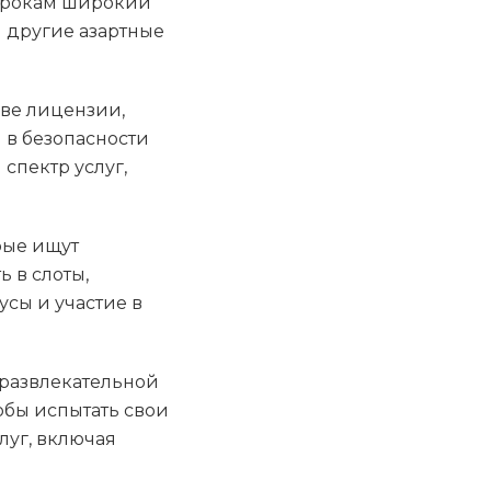
игрокам широкий
и другие азартные
ове лицензии,
ы в безопасности
спектр услуг,
рые ищут
ь в слоты,
усы и участие в
я развлекательной
тобы испытать свои
луг, включая