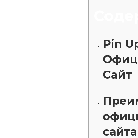
Соде
Pin U
Офиц
Сайт
Преи
офиц
сайта