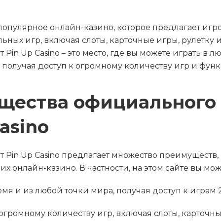
то популярное онлайн-казино, которое предлагает и
льных игр, включая слоты, карточные игры, рулетку и
in Up Casino – это место, где вы можете играть в л
 получая доступ к огромному количеству игр и фун
щества официального 
asino
Pin Up Casino предлагает множество преимуществ,
х онлайн-казино. В частности, на этом сайте вы мож
мя и из любой точки мира, получая доступ к играм 2
 огромному количеству игр, включая слоты, карточны