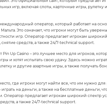
авил. Это официальный сайт, который предлагает 
льных игр, включая слоты, карточные игры, рулетку 
то международный оператор, который работает на осн
 Мальта. Это означает, что игроки могут быть уверен
стности игр. Оператор предлагает игрокам широкий 
снятие средств, а также 24/7-technical support.
Pin Up Casino – это лучшее место для игроков, кото
гры и хотят испытать свою удачу. Здесь можно играт
летку и другие азартные игры, а также получать бон
о место, где игроки могут найти все, что им нужно дл
 играть на деньги, а также на бесплатные деньги, ч
и. Оператор предлагает игрокам широкий спектр ус
едств, а также 24/7-technical support.