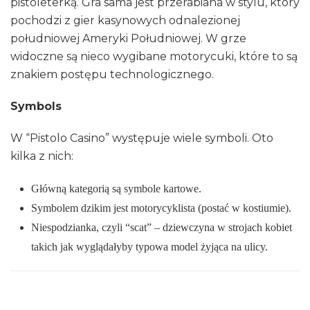
pistoleterką. Gra sama jest przerabiana w stylu, który
pochodzi z gier kasynowych odnalezionej
południowej Ameryki Południowej. W grze
widoczne są nieco wygibane motorycuki, które to są
znakiem postępu technologicznego.
Symbols
W “Pistolo Casino” występuje wiele symboli. Oto
kilka z nich:
Główną kategorią są symbole kartowe.
Symbolem dzikim jest motorycyklista (postać w kostiumie).
Niespodzianka, czyli “scat” – dziewczyna w strojach kobiet
takich jak wyglądałyby typowa model żyjąca na ulicy.