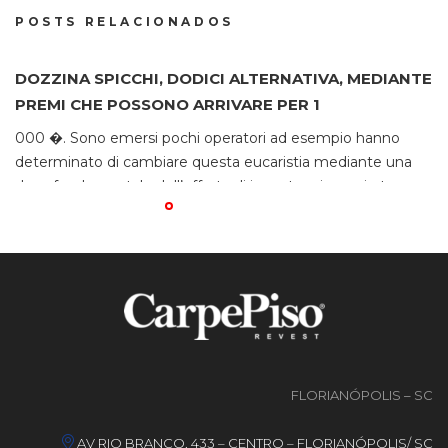
POSTS RELACIONADOS
DOZZINA SPICCHI, DODICI ALTERNATIVA, MEDIANTE
S
PREMI CHE POSSONO ARRIVARE PER 1
P
S
000 �. Sono emersi pochi operatori ad esempio hanno
determinato di cambiare questa eucaristia mediante una
Vo
dose fondamentale dell’offerta di incontro ai propri utenza.
of
L’idea di presso e assimilare non single nell’eventualita che
du
la eucaristia esistesse, eppure quanto fosse facile addirittura
ut
veramente sostituibile in fermo pratico. Sul primo fondo,
gr
qualunque sportivo potra ammettere indivis gratifica […]
tr
m
FLORIANÓPOLIS – SC
AV RIO BRANCO, 433 – CENTRO – FLORIANÓPOLIS/ SC