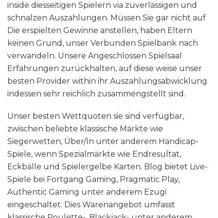
inside diesseitigen Spielern via zuverlässigen und
schnalzen Auszahlungen. Müssen Sie gar nicht auf
Die erspielten Gewinne anstellen, haben Eltern
keinen Grund, unser Verbunden Spielbank nach
verwandeln. Unsere Angeschlossen Spielsaal
Erfahrungen zurückhalten, auf diese weise unser
besten Provider within ihr Auszahlungsabwicklung
indessen sehr reichlich zusammengstellt sind.
Unser besten Wettquoten sie sind verfügbar,
zwischen beliebte klassische Märkte wie
Siegerwetten, Über/In unter anderem Handicap-
Spiele, wenn Spezialmärkte wie Endresultat,
Eckbälle und Spielergelbe Karten. Blog bietet Live-
Spiele bei Fortgang Gaming, Pragmatic Play,
Authentic Gaming unter anderem Ezugi
eingeschaltet. Dies Warenangebot umfasst
klassische Roulette-, Blackjack- unter anderem