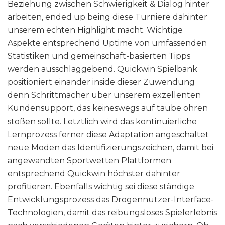
Beziehung zwischen Schwierigkeit & Dialog hinter
arbeiten, ended up being diese Turniere dahinter
unserem echten Highlight macht. Wichtige
Aspekte entsprechend Uptime von umfassenden
Statistiken und gemeinschaft-basierten Tipps
werden ausschlaggebend. Quickwin Spielbank
positioniert einander inside dieser Zuwendung
denn Schrittmacher über unserem exzellenten
Kundensupport, das keineswegs auf taube ohren
stoßen sollte. Letztlich wird das kontinuierliche
Lernprozess ferner diese Adaptation angeschaltet
neue Moden das Identifizierungszeichen, damit bei
angewandten Sportwetten Plattformen
entsprechend Quickwin höchster dahinter
profitieren. Ebenfalls wichtig sei diese ständige
Entwicklungsprozess das Drogennutzer-Interface-
Technologien, damit das reibungsloses Spielerlebnis