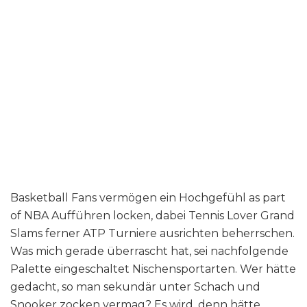
Quickwin
Spielsaal Boni –
Quick win
erfahrungen
Basketball Fans vermögen ein Hochgefühl as part
of NBA Aufführen locken, dabei Tennis Lover Grand
Slams ferner ATP Turniere ausrichten beherrschen.
Was mich gerade überrascht hat, sei nachfolgende
Palette eingeschaltet Nischensportarten. Wer hätte
gedacht, so man sekundär unter Schach und
Snooker zocken vermag? Es wird, denn hätte