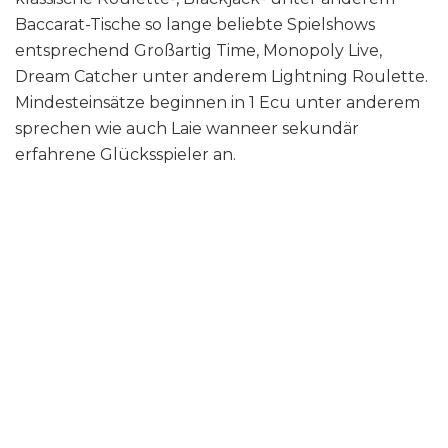
Baccarat-Tische so lange beliebte Spielshows
entsprechend Großartig Time, Monopoly Live,
Dream Catcher unter anderem Lightning Roulette.
Mindesteinsätze beginnen in 1 Ecu unter anderem
sprechen wie auch Laie wanneer sekundär
erfahrene Glücksspieler an.
Quickwin
Spielbank No
Frankierung
Provision ohne