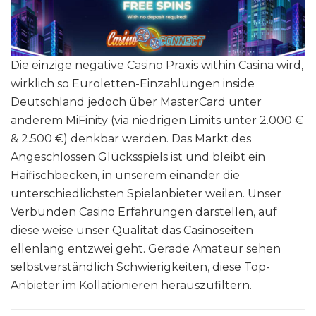
Die einzige negative Casino Praxis within Casina wird,
wirklich so Euroletten-Einzahlungen inside
Deutschland jedoch über MasterCard unter
anderem MiFinity (via niedrigen Limits unter 2.000 €
& 2.500 €) denkbar werden. Das Markt des
Angeschlossen Glücksspiels ist und bleibt ein
Haifischbecken, in unserem einander die
unterschiedlichsten Spielanbieter weilen. Unser
Verbunden Casino Erfahrungen darstellen, auf
diese weise unser Qualität das Casinoseiten
ellenlang entzwei geht. Gerade Amateur sehen
selbstverständlich Schwierigkeiten, diese Top-
Anbieter im Kollationieren herauszufiltern.