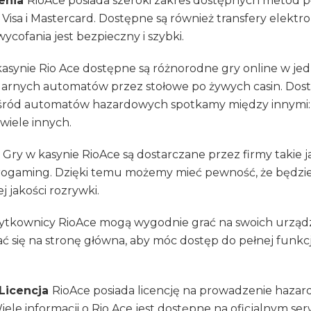
zenia
RioAce posiada szeroki zakres dostępnych metod pł
Visa i Mastercard. Dostępne są również transfery elektr
wycofania jest bezpieczny i szybki.
asynie Rio Ace dostępne są różnorodne gry online w je
arnych automatów przez stołowe po żywych casin. Dost
śród automatów hazardowych spotkamy między innymi: “
wiele innych.
e
Gry w kasynie RioAce są dostarczane przez firmy takie j
rogaming. Dzięki temu możemy mieć pewność, że będzie
j jakości rozrywki.
ytkownicy RioAce mogą wygodnie grać na swoich urząd
 się na stronę główna, aby móc dostęp do pełnej funkc
Licencja
RioAce posiada licencję na prowadzenie haza
le informacji o Rio Ace jest dostępne na oficjalnym ser