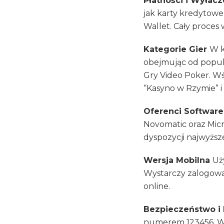
Płatności i Wyłac
jak karty kredytowe 
Wallet. Cały proces 
Kategorie Gier
W k
obejmując od popul
Gry Video Poker. W
“Kasyno w Rzymie” i 
Oferenci Softwar
Novomatic oraz Mic
dyspozycji najwyższe
Wersja Mobilna
Uż
Wystarczy zalogować
online.
Bezpieczeństwo i 
numerem 123456. Wie