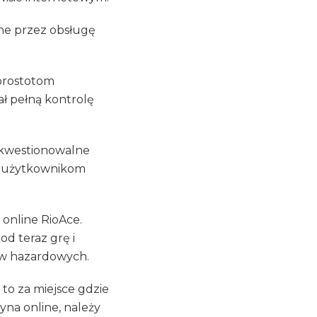
ne przez obsługę
 prostotom
ł pełną kontrolę
iekwestionowalne
ć użytkownikom
online RioAce.
d teraz grę i
ów hazardowych.
o za miejsce gdzie
yna online, należy