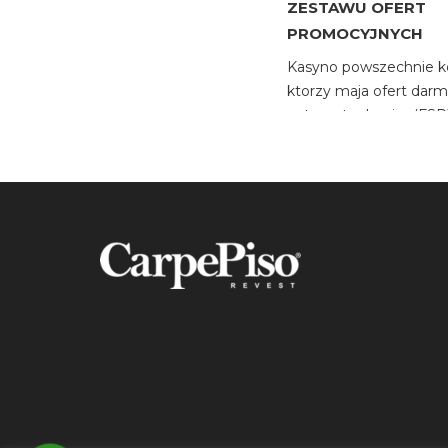
ZESTAWU OFERT
PROMOCYJNYCH
Kasyno powszechnie ko
ktorzy maja ofert dar
automaty do gier (FSP)
zachecic odwiedzajacy
tu glownie w sprawie
spiny bez depozytu, z
procentowe i bedziesz
w sprawie ograniczonej 
aktywacji, i dlatego sz
sie, zanim trafia na kl
rankingow. Ponizej jest
tabela, ktorzy maja ktor
mozliwe duplikowac […