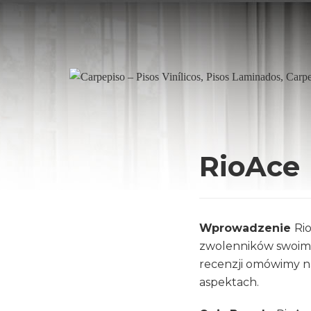
RioAce
Wprowadzenie
Ri
zwolenników swoimi 
recenzji omówimy na
aspektach.