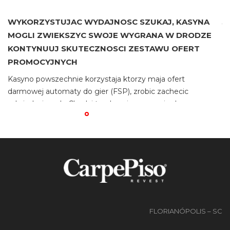
WYKORZYSTUJAC WYDAJNOSC SZUKAJ, KASYNA
J
MOGLI ZWIEKSZYC SWOJE WYGRANA W DRODZE
S
KONTYNUUJ SKUTECZNOSCI ZESTAWU OFERT
O
PROMOCYJNYCH
De
na
Kasyno powszechnie korzystaja ktorzy maja ofert
st
darmowej automaty do gier (FSP), zrobic zachecic
d
odwiedzajacych. Chodzi tu glownie w sprawie darmowe
ko
spiny bez depozytu, zachety procentowe i bedziesz
in
zapewni ci w sprawie ograniczonej liczbie aktywacji, i
Bi
dlatego szybko topia sie, zanim trafia na klasycznych
rankingow. Ponizej jest oparty tabela, ktorzy maja ktorej jest
to mozliwe duplikowac […]
FLORIANÓPOLIS – SC