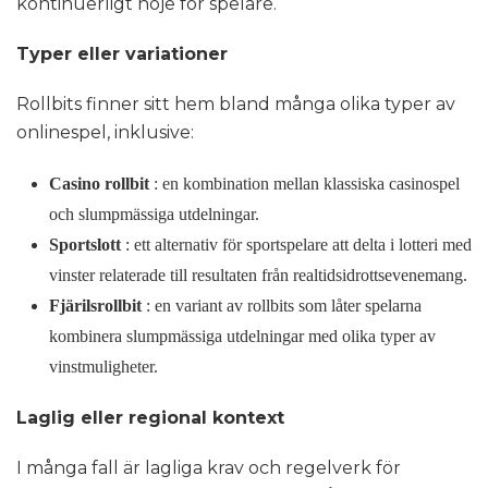
kontinuerligt nöje för spelare.
Typer eller variationer
Rollbits finner sitt hem bland många olika typer av
onlinespel, inklusive:
Casino rollbit
: en kombination mellan klassiska casinospel
och slumpmässiga utdelningar.
Sportslott
: ett alternativ för sportspelare att delta i lotteri med
vinster relaterade till resultaten från realtidsidrottsevenemang.
Fjärilsrollbit
: en variant av rollbits som låter spelarna
kombinera slumpmässiga utdelningar med olika typer av
vinstmuligheter.
Laglig eller regional kontext
I många fall är lagliga krav och regelverk för