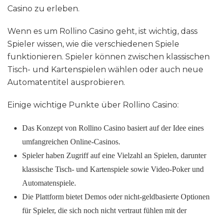
Casino zu erleben.
Wenn es um Rollino Casino geht, ist wichtig, dass
Spieler wissen, wie die verschiedenen Spiele
funktionieren. Spieler können zwischen klassischen
Tisch- und Kartenspielen wählen oder auch neue
Automatentitel ausprobieren.
Einige wichtige Punkte über Rollino Casino:
Das Konzept von Rollino Casino basiert auf der Idee eines
umfangreichen Online-Casinos.
Spieler haben Zugriff auf eine Vielzahl an Spielen, darunter
klassische Tisch- und Kartenspiele sowie Video-Poker und
Automatenspiele.
Die Plattform bietet Demos oder nicht-geldbasierte Optionen
für Spieler, die sich noch nicht vertraut fühlen mit der