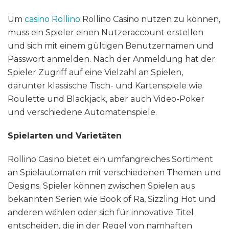
Um
casino Rollino
Rollino Casino nutzen zu können,
muss ein Spieler einen Nutzeraccount erstellen
und sich mit einem gültigen Benutzernamen und
Passwort anmelden. Nach der Anmeldung hat der
Spieler Zugriff auf eine Vielzahl an Spielen,
darunter klassische Tisch- und Kartenspiele wie
Roulette und Blackjack, aber auch Video-Poker
und verschiedene Automatenspiele.
Spielarten und Varietäten
Rollino Casino bietet ein umfangreiches Sortiment
an Spielautomaten mit verschiedenen Themen und
Designs. Spieler können zwischen Spielen aus
bekannten Serien wie Book of Ra, Sizzling Hot und
anderen wählen oder sich für innovative Titel
entscheiden, die in der Regel von namhaften