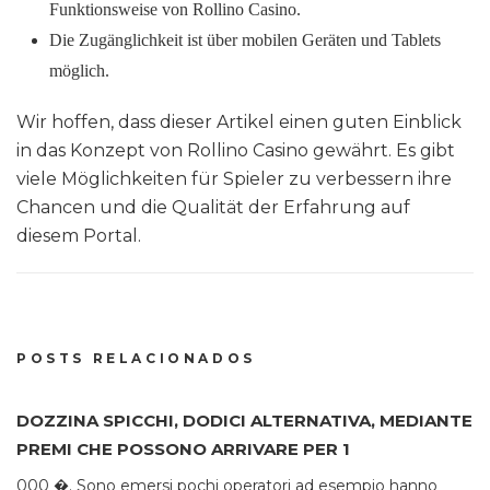
Funktionsweise von Rollino Casino.
Die Zugänglichkeit ist über mobilen Geräten und Tablets
möglich.
Wir hoffen, dass dieser Artikel einen guten Einblick
in das Konzept von Rollino Casino gewährt. Es gibt
viele Möglichkeiten für Spieler zu verbessern ihre
Chancen und die Qualität der Erfahrung auf
diesem Portal.
POSTS RELACIONADOS
DOZZINA SPICCHI, DODICI ALTERNATIVA, MEDIANTE
S
PREMI CHE POSSONO ARRIVARE PER 1
P
S
000 �. Sono emersi pochi operatori ad esempio hanno