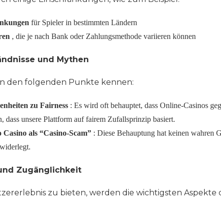
ränkungen
für Spieler in bestimmten Ländern
hren
, die je nach Bank oder Zahlungsmethode variieren können
tändnisse und Mythen
en den folgenden Punkte kennen:
enheiten zu Fairness
: Es wird oft behauptet, dass Online-Casinos geg
 dass unsere Plattform auf fairem Zufallsprinzip basiert.
o Casino als “Casino-Scam”
: Diese Behauptung hat keinen wahren G
widerlegt.
und Zugänglichkeit
ererlebnis zu bieten, werden die wichtigsten Aspekte d