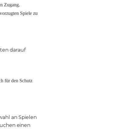
hen Zugang.
evorzugten Spiele zu
hten darauf
ich für den Schutz
wahl an Spielen
suchen einen