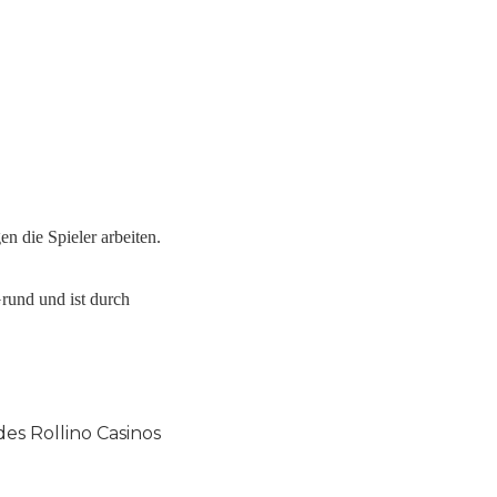
en die Spieler arbeiten.
rund und ist durch
es Rollino Casinos