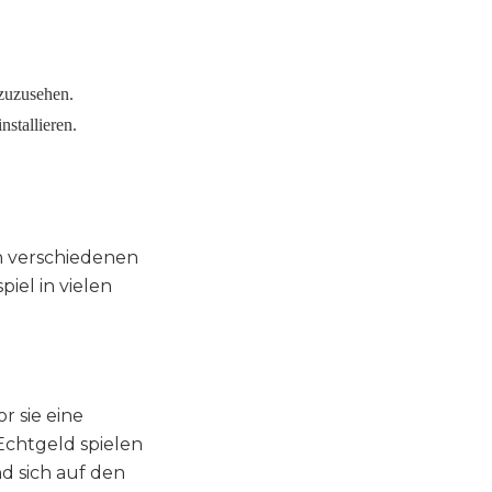
 zuzusehen.
nstallieren.
an verschiedenen
piel in vielen
r sie eine
chtgeld spielen
d sich auf den