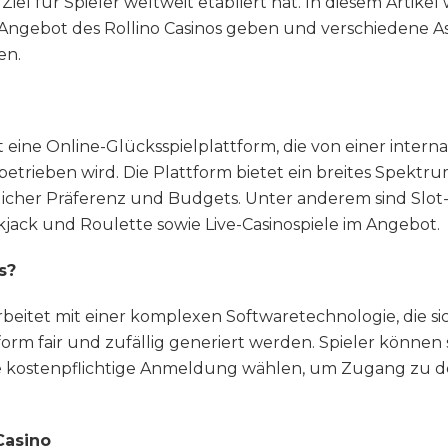
 Ziel für Spieler weltweit etabliert hat. In diesem Artike
 Angebot des Rollino Casinos geben und verschiedene A
en.
st eine Online-Glücksspielplattform, die von einer intern
betrieben wird. Die Plattform bietet ein breites Spektru
licher Präferenz und Budgets. Unter anderem sind Slot
ckjack und Roulette sowie Live-Casinospiele im Angebot.
s?
rbeitet mit einer komplexen Softwaretechnologie, die sich
form fair und zufällig generiert werden. Spieler können 
 kostenpflichtige Anmeldung wählen, um Zugang zu d
Casino