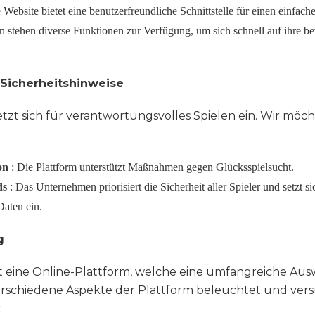
e Website bietet eine benutzerfreundliche Schnittstelle für einen einfac
rn stehen diverse Funktionen zur Verfügung, um sich schnell auf ihre b
Sicherheitshinweise
setzt sich für verantwortungsvolles Spielen ein. Wir möc
ion
: Die Plattform unterstützt Maßnahmen gegen Glücksspielsucht.
ds
: Das Unternehmen priorisiert die Sicherheit aller Spieler und setzt s
aten ein.
g
ist eine Online-Plattform, welche eine umfangreiche Aus
verschiedene Aspekte der Plattform beleuchtet und ver
: