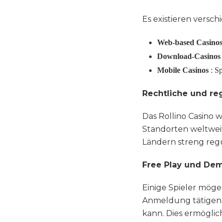
Es existieren versch
Web-based Casino
Download-Casino
Mobile Casinos
: S
Rechtliche und r
Das Rollino Casino w
Standorten weltweit 
Ländern streng regul
Free Play und De
Einige Spieler mögen
Anmeldung tätigen.
kann. Dies ermöglic