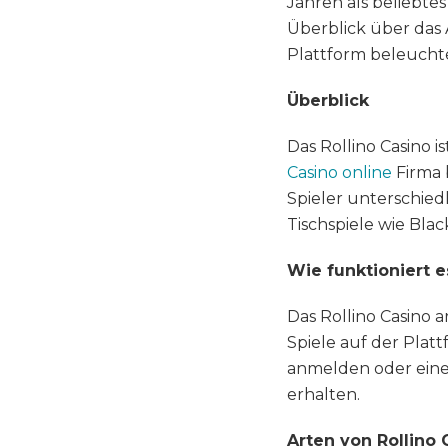
Jahren als beliebtes
Überblick über das
Plattform beleucht
Überblick
Das Rollino Casino i
Casino online
Firma 
Spieler unterschied
Tischspiele wie Bla
Wie funktioniert e
Das Rollino Casino a
Spiele auf der Platt
anmelden oder eine
erhalten.
Arten von Rollino 