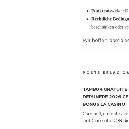
Funktionsweise
: D
Rechtliche Beding
beschränken oder ver
Wir hoffen, dass die
POSTS RELACIO
TAMBUR GRATUITE
DEPUNERE 2026 CE
BONUS LA CASINO
Cum ar fi, cu toate ac
inut Cinci sute RON di
avantaj fara https://na