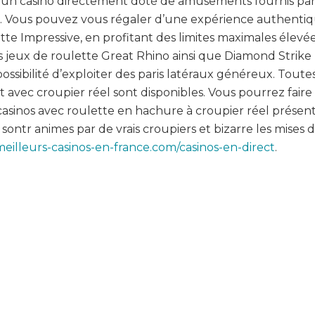
 d’un casino directement doté de amusements fournis pa
 Vous pouvez vous régaler d’une expérience authentiqu
tte Impressive, en profitant des limites maximales élevé
es jeux de roulette Great Rhino ainsi que Diamond Strik
ossibilité d’exploiter des paris latéraux généreux. Toutes
t avec croupier réel sont disponibles. Vous pourrez faire
casinos avec roulette en hachure à croupier réel présent
 sontr animes par de vrais croupiers et bizarre les mises
meilleurs-casinos-en-france.com/casinos-en-direct
.
tic Play Live: Un
r Sobre Jeux De
rent Roulette Gam