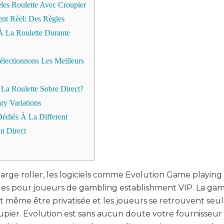
les Roulette Avec Croupier
ent Réel: Des Règles
À La Roulette Durante
ectionnons Les Meilleurs
La Roulette Sobre Direct?
ry Variations
édiés À La Different
n Direct
arge roller, les logiciels comme Evolution Game playing
les pour joueurs de gambling establishment VIP. La ga
 même être privatisée et les joueurs se retrouvent seuls
pier. Evolution est sans aucun doute votre fournisseur l