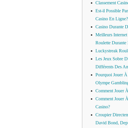
Classement Casin
Est-il Possible P
Casino En Ligne?
Casino Durante D
Meilleurs Interne
Roulette Durante 
Luckystreak Roule
Les Jeux Sobre Di
Différents Des A
Pourquoi Jouer À
Olympe Gambling
Comment Jouer À
Comment Jouer À 
Casino?
Croupier Directe
David Bond, Dep