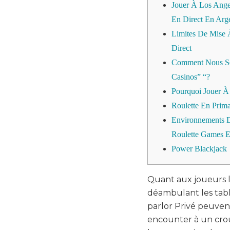
Jouer À Los Ange
En Direct En Arg
Limites De Mise 
Direct
Comment Nous Sél
Casinos” “?
Pourquoi Jouer À 
Roulette En Prima
Environnements D
Roulette Games E
Power Blackjack
Quant aux joueurs l
déambulant les tab
parlor Privé peuvent
encounter à un crou