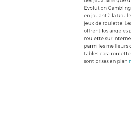
des jeux, ainsi que
Evolution Gambling.
en jouant à la Roule
jeux de roulette. L
offrent los angeles p
roulette sur interne
parmi les meilleurs 
tables para roulette
sont prises en plan
Pragma
Éditeu
Diffe