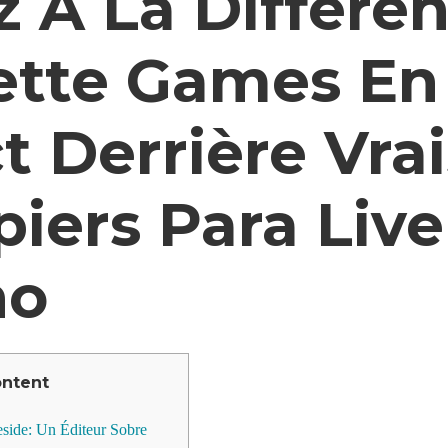
 À La Differen
ette Games En
t Derrière Vrai
iers Para Live
no
ntent
side: Un Éditeur Sobre