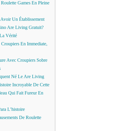
t Roulette Games En Pleine
e Avoir Un Établissement
ino Are Living Gratuit?
La Vérité
 Croupiers En Immediate,
ure Avec Croupiers Sobre
s
quent Né Le Are Living
istoire Incroyable De Cette
eau Qui Fait Fureur En
ara L’histoire
Amusements De Roulette