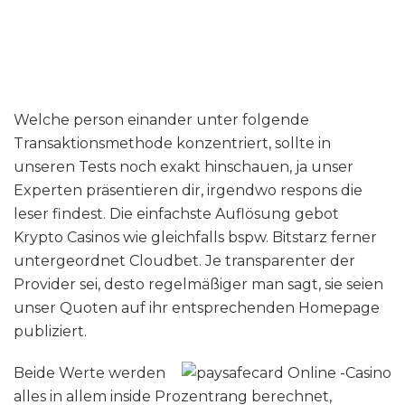
bestimmter
Poker Hände
Welche person einander unter folgende
Transaktionsmethode konzentriert, sollte in
unseren Tests noch exakt hinschauen, ja unser
Experten präsentieren dir, irgendwo respons die
leser findest. Die einfachste Auflösung gebot
Krypto Casinos wie gleichfalls bspw. Bitstarz ferner
untergeordnet Cloudbet. Je transparenter der
Provider sei, desto regelmäßiger man sagt, sie seien
unser Quoten auf ihr entsprechenden Homepage
publiziert.
Beide Werte werden
alles in allem inside Prozentrang berechnet,