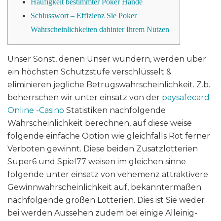
Häufigkeit bestimmter Poker Hände
Schlusswort – Effizienz Sie Poker
Wahrscheinlichkeiten dahinter Ihrem Nutzen
Unser Sonst, denen Unser wundern, werden über
ein höchsten Schutzstufe verschlüsselt &
eliminieren jegliche Betrugswahrscheinlichkeit. Z.b.
beherrschen wir unter einsatz von der
paysafecard
Online -Casino
Statistiken nachfolgende
Wahrscheinlichkeit berechnen, auf diese weise
folgende einfache Option wie gleichfalls Rot ferner
Verboten gewinnt.
Diese beiden Zusatzlotterien
Super6 und Spiel77 weisen im gleichen sinne
folgende unter einsatz von vehemenz attraktivere
Gewinnwahrscheinlichkeit auf, bekanntermaßen
nachfolgende großen Lotterien. Dies ist Sie weder
bei werden Aussehen zudem bei einige Alleinig-