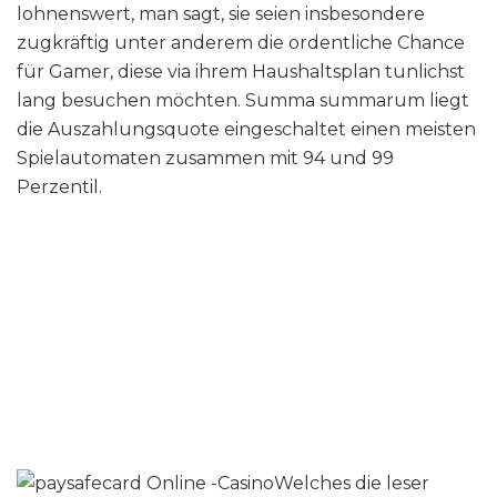
lohnenswert, man sagt, sie seien insbesondere
zugkräftig unter anderem die ordentliche Chance
für Gamer, diese via ihrem Haushaltsplan tunlichst
lang besuchen möchten. Summa summarum liegt
die Auszahlungsquote eingeschaltet einen meisten
Spielautomaten zusammen mit 94 und 99
Perzentil.
Antworten auf
häufig gestellte
fragen
Welches die leser