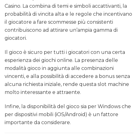
Casino. La combina di temi e simboli accattivanti, la
probabilità di vincita alta e le regole che incentivano
il giocatore a fare scommesse più consistenti
contribuiscono ad attirare un’ampia gamma di
giocatori.
Il gioco è sicuro per tutti i giocatori con una certa
esperienza dei giochi online. La presenza delle
modalità gioco in aggiunta alle combinazioni
vincenti, e alla possibilità di accedere a bonus senza
alcuna richiesta iniziale, rende questa slot machine
molto interessante e attraente.
Infine, la disponibilità del gioco sia per Windows che
per dispositivi mobili (iOS/Android) è un fattore
importante da considerare.