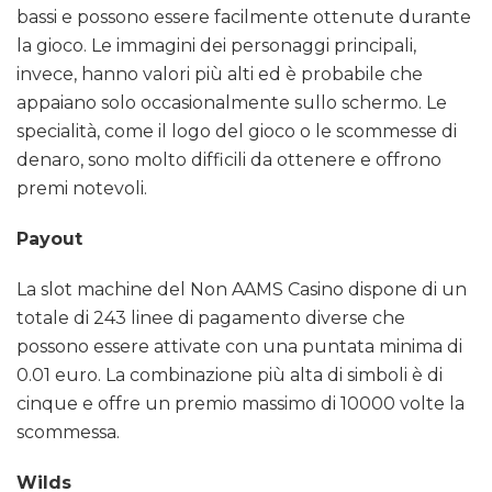
bassi e possono essere facilmente ottenute durante
la gioco. Le immagini dei personaggi principali,
invece, hanno valori più alti ed è probabile che
appaiano solo occasionalmente sullo schermo. Le
specialità, come il logo del gioco o le scommesse di
denaro, sono molto difficili da ottenere e offrono
premi notevoli.
Payout
La slot machine del Non AAMS Casino dispone di un
totale di 243 linee di pagamento diverse che
possono essere attivate con una puntata minima di
0.01 euro. La combinazione più alta di simboli è di
cinque e offre un premio massimo di 10000 volte la
scommessa.
Wilds