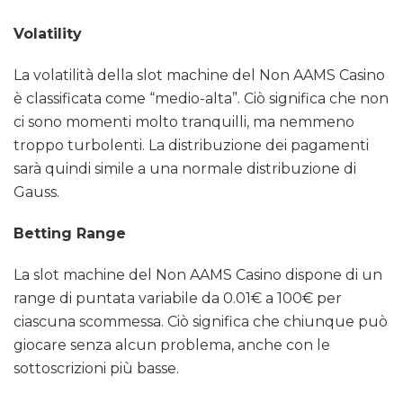
Volatility
La volatilità della slot machine del Non AAMS Casino
è classificata come “medio-alta”. Ciò significa che non
ci sono momenti molto tranquilli, ma nemmeno
troppo turbolenti. La distribuzione dei pagamenti
sarà quindi simile a una normale distribuzione di
Gauss.
Betting Range
La slot machine del Non AAMS Casino dispone di un
range di puntata variabile da 0.01€ a 100€ per
ciascuna scommessa. Ciò significa che chiunque può
giocare senza alcun problema, anche con le
sottoscrizioni più basse.