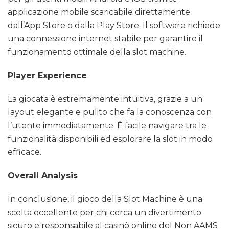
applicazione mobile scaricabile direttamente
dall’App Store o dalla Play Store. Il software richiede
una connessione internet stabile per garantire il
funzionamento ottimale della slot machine.
Player Experience
La giocata è estremamente intuitiva, grazie a un
layout elegante e pulito che fa la conoscenza con
l’utente immediatamente. È facile navigare tra le
funzionalità disponibili ed esplorare la slot in modo
efficace.
Overall Analysis
In conclusione, il gioco della Slot Machine è una
scelta eccellente per chi cerca un divertimento
sicuro e responsabile al casinò online del Non AAMS