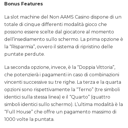
Bonus Features
La slot machine del Non AAMS Casino dispone di un
totale di cinque differenti modalità gioco che
possono essere scelte dal giocatore al momento
dell’insediamento sullo schermo. La prima opzione è
la “Risparmia”, ovvero il sistema di ripristino delle
puntate perdute.
La seconda opzione, invece, è la “Doppia Vittoria”,
che potenzierà i pagamenti in caso di combinazioni
vincenti successive su tre righe. La terza e la quarta
opzioni sono rispettivamente la “Terno” (tre simboli
identici sulla stessa linea) e il “Quarto” (quattro
simboli identici sullo schermo). L’ultima modalità è la
“Full House” che offre un pagamento massimo di
1000 volte la puntata.