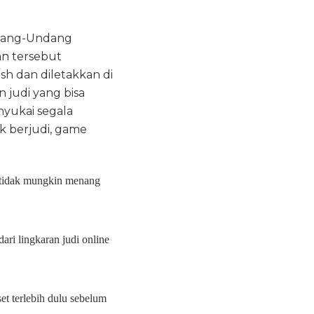
ndang-Undang
an tersebut
h dan diletakkan di
n judi yang bisa
nyukai segala
k berjudi, game
is tidak mungkin menang
ari lingkaran judi online
et terlebih dulu sebelum