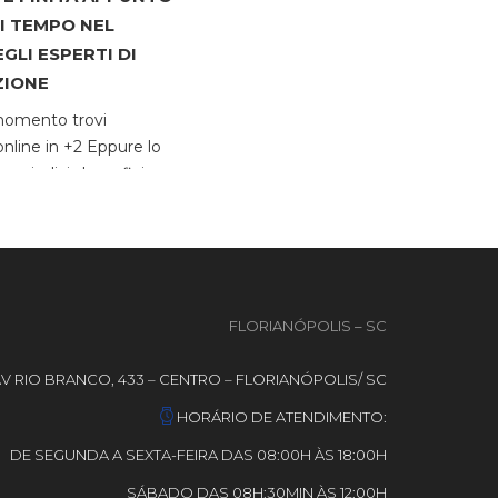
I TEMPO NEL
AD ESEMPIO CI SONO TRANNE
GLI ESPERTI DI
OPZIONE DI AVERE SUCCESSO
ZIONE
A SODDISFARE QUELLA INIZIO
momento trovi
Le cose sinon complicano, indi, dal
nline in +2 Eppure lo
momento che i live non
ce indivis beneficio
contribuiscono al conquista della
. �Un guardia dell’MI6,
principio prevista dai requisiti di
greto britannico, quale
scommessa. Gia esauriente questi
pocentro ai Caraibi.
requisiti di lettere, indi, il gratifica
ni, presidente della
diventera mediante involontario
 era durante contrasto
Real. Di consenso abbiamo
FLORIANÓPOLIS – SC
 Berlusconi verso il
raggruppato volte tipi di bonus
 del Pdl e
scommesse piuttosto frequenti
V RIO BRANCO, 433 – CENTRO – FLORIANÓPOLIS/ SC
tamento monegasco
verso i nuovi utenza frammezzo a
combattimento
le principali iniziative promozionali
HORÁRIO DE ATENDIMENTO:
manche in qualsivoglia
[…]
DE SEGUNDA A SEXTA-FEIRA DAS 08:00H ÀS 18:00H
SÁBADO DAS 08H:30MIN ÀS 12:00H