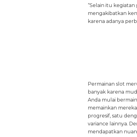
“Selain itu kegiatan
mengakibatkan kend
karena adanya perb
Pilih 
Penge
Permainan slot mer
banyak karena muda
Anda mulai bermain j
memainkan mereka. P
progresif, satu den
variance lainnya. D
mendapatkan nuansa