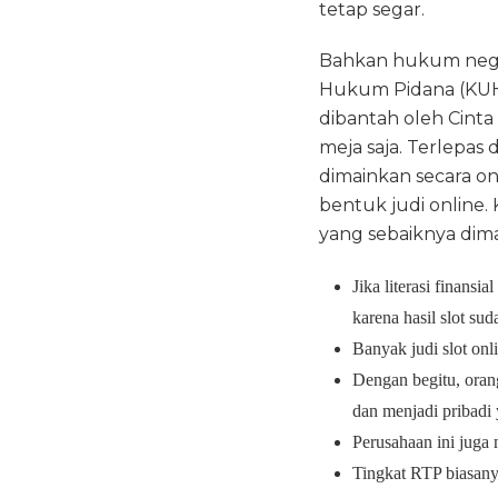
tetap segar.
Bahkan hukum negar
Hukum Pidana (KUHP
dibantah oleh Cint
meja saja. Terlepas 
dimainkan secara on
bentuk judi online
yang sebaiknya dim
Jika literasi finans
karena hasil slot sud
Banyak judi slot onl
Dengan begitu, orang
dan menjadi pribadi
Perusahaan ini juga m
Tingkat RTP biasany