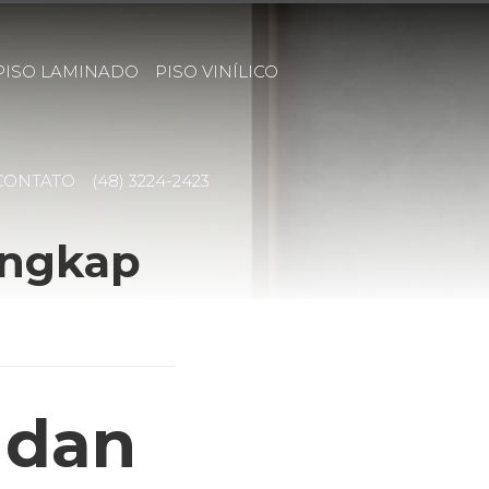
PISO LAMINADO
PISO VINÍLICO
CONTATO
(48) 3224-2423
engkap
 dan