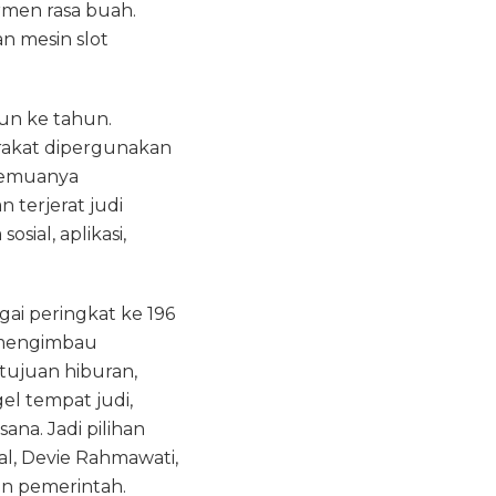
rmen rasa buah.
n mesin slot
hun ke tahun.
rakat dipergunakan
 semuanya
n terjerat judi
sial, aplikasi,
gai peringkat ke 196
o mengimbau
tujuan hiburan,
el tempat judi,
ana. Jadi pilihan
ial, Devie Rahmawati,
an pemerintah.