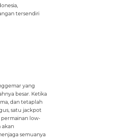
donesia,
ngan tersendiri
a
enggemar yang
nya besar. Ketika
ima, dan tetaplah
gus, satu jackpot
n permainan low-
a akan
n menjaga semuanya