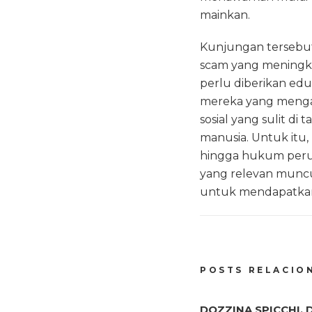
mainkan.
Kunjungan tersebut 
scam yang meningkat 
perlu diberikan edu
mereka yang mengala
sosial yang sulit d
manusia. Untuk itu
hingga hukum perund
yang relevan muncul
untuk mendapatkan
POSTS RELACIO
DOZZINA SPICCHI, 