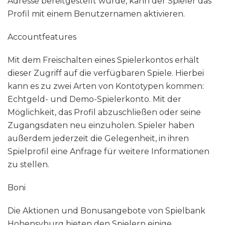
Adresse bereitgestellt wurde, kann der Spieler das
Profil mit einem Benutzernamen aktivieren.
Accountfeatures
Mit dem Freischalten eines Spielerkontos erhält
dieser Zugriff auf die verfügbaren Spiele. Hierbei
kann es zu zwei Arten von Kontotypen kommen:
Echtgeld- und Demo-Spielerkonto. Mit der
Möglichkeit, das Profil abzuschließen oder seine
Zugangsdaten neu einzuholen. Spieler haben
außerdem jederzeit die Gelegenheit, in ihren
Spielprofil eine Anfrage für weitere Informationen
zu stellen.
Boni
Die Aktionen und Bonusangebote von Spielbank
Hohensyburg bieten den Spielern einige