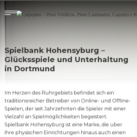
Spielbank Hohensyburg –
Glücksspiele und Unterhaltung
in Dortmund
Im Herzen des Ruhrgebiets befindet sich ein
traditionsreicher Betreiber von Online- und Offline-
Spielen, der seit Jahrzehnten die Spieler mit einer
Vielzahl an Spielmöglichkeiten begeistert.
Spielbank Hohensyburg ist eine Marke, die über
ihre physischen Einrichtungen hinaus auch einen