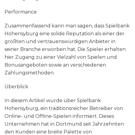
Performance
Zusammenfassend kann man sagen, dass Spielbank
Hohensyburg eine solide Reputation als einer der
größten und vertrauenswürdigen Anbieter in
seiner Branche erworben hat. Die Spieler erhalten
hier Zugang zu einer Vielzahl von Spielen und
Bonusangeboten sowie an verschiedenen
Zahlungsmethoden.
Überblick
In diesem Artikel wurde über Spielbank
Hohensyburg, ein traditionsreicher Betreiber von
Online- und Offline-Spielen informiert. Dieses
Unternehmen hat in Dortmund seit Jahrzehnten
den Kunden eine breite Palette von