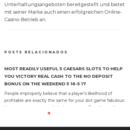
Unterhaltungsangeboten bereitgestellt und bietet
mit seiner Marke auch einen erfolgreichen Online-
Casino-Betrieb an.
POSTS RELACIONADOS
MOST READILY USEFUL 5 CAESARS SLOTS TO HELP
C
YOU VICTORY REAL CASH TO THE NO DEPOSIT
2
BONUS ON THE WEEKEND 5 16-5 17
Ci
ru
People improperly believe that a player’s likelihood of
di
profitable are exactly the same for your slot game fabulous
de
bingo casino promo code it always enjoy. Together with
Re
your deposit bonus, you will found a great $ten no deposit
Le
added bonus into subscribe. The game feels similar to a
casino slot games impersonating an effective antique […]