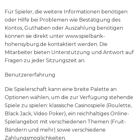
Für Spieler, die weitere Informationen benötigen
oder Hilfe bei Problemen wie Bestätigung des
Kontos, Guthaben oder Auszahlung benötigen
können sie direkt unter www.spielbank-
hohensyburg.de kontaktiert werden. Die
Mitarbeiter bieten Unterstützung und Antwort auf
Fragen zu jeder Sitzungszeit an.
Benutzererfahrung
Die Spielerschaft kann eine breite Palette an
Optionen wählen, um die zur Verfügung stehende
Spiele zu spielen: klassische Casinospiele (Roulette,
Black Jack, Video Poker), ein reichhaltiges Online-
Spielangebot mit verschiedenen Themen (Fruit-
Bändern und mehr) sowie verschiedene
Zahlungsmöglichkeiten.