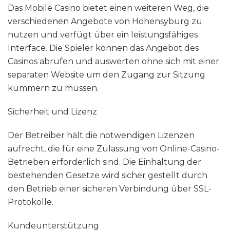
Das Mobile Casino bietet einen weiteren Weg, die
verschiedenen Angebote von Hohensyburg zu
nutzen und verfügt über ein leistungsfähiges
Interface. Die Spieler können das Angebot des
Casinos abrufen und auswerten ohne sich mit einer
separaten Website um den Zugang zur Sitzung
kümmern zu müssen.
Sicherheit und Lizenz
Der Betreiber hält die notwendigen Lizenzen
aufrecht, die für eine Zulassung von Online-Casino-
Betrieben erforderlich sind. Die Einhaltung der
bestehenden Gesetze wird sicher gestellt durch
den Betrieb einer sicheren Verbindung über SSL-
Protokolle.
Kundeunterstützung