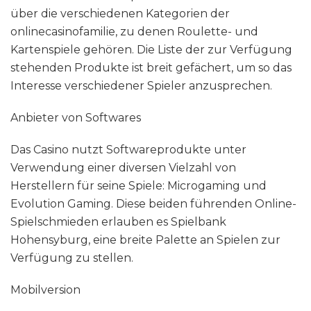
über die verschiedenen Kategorien der
onlinecasinofamilie, zu denen Roulette- und
Kartenspiele gehören. Die Liste der zur Verfügung
stehenden Produkte ist breit gefächert, um so das
Interesse verschiedener Spieler anzusprechen.
Anbieter von Softwares
Das Casino nutzt Softwareprodukte unter
Verwendung einer diversen Vielzahl von
Herstellern für seine Spiele: Microgaming und
Evolution Gaming. Diese beiden führenden Online-
Spielschmieden erlauben es Spielbank
Hohensyburg, eine breite Palette an Spielen zur
Verfügung zu stellen.
Mobilversion