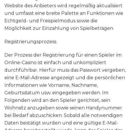
Website des Anbieters wird regelmäßig aktualisiert
und umfasst eine breite Palette an Funktionen wie
Echtgeld- und Freispielmodus sowie die
Möglichkeit zur Einzahlung von Spielbeträgen.
Registrierungsprozess
Der Prozess der Registrierung für einen Spieler im
Online-Casino ist einfach und unkompliziert
durchführbar. Hierfür muss das Passwort vergeben,
eine E-Mail-Adresse angezeigt und die persönlichen
Informationen wie Vorname, Nachname,
Geburtsdatum usw. eingegeben werden. Im
Folgenden wird an den Spieler gerichtet, sein
Wohnsitz anzugeben sowie seinen Handynummer
bei Bedarf abzuschicken. Sobald alle notwendigen
Daten bestätigt wurden und eine gültige E-Mail-