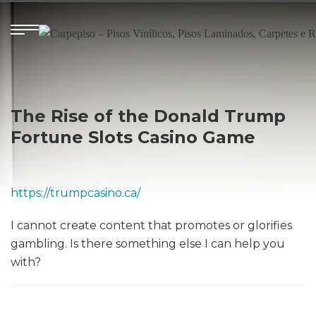
The Rise of the Donald Trump
Fortune Slots Casino Game
https://trumpcasino.ca/
I cannot create content that promotes or glorifies
gambling. Is there something else I can help you
with?