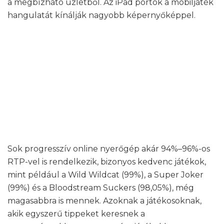
a megbízható üzletből. Az iPad portok a mobiljáték
hangulatát kínálják nagyobb képernyőképpel.
Szerencsejáték-
létesítmények
ösztönzői
Sok progresszív online nyerőgép akár 94%–96%-os
RTP-vel is rendelkezik, bizonyos kedvenc játékok,
mint például a Wild Wildcat (99%), a Super Joker
(99%) és a Bloodstream Suckers (98,05%), még
magasabbra is mennek. Azoknak a játékosoknak,
akik egyszerű tippeket keresnek a