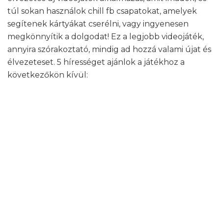
túl sokan használok chill fb csapatokat, amelyek
segítenek kártyákat cserélni, vagy ingyenesen
megkönnyítik a dolgodat! Ez a legjobb videojáték,
annyira szórakoztató, mindig ad hozzá valami újat és
élvezeteset. 5 hírességet ajánlok a játékhoz a
következőkön kívül:
Milyen előnyei
vannak az
üdvözlő
bónuszoknak?