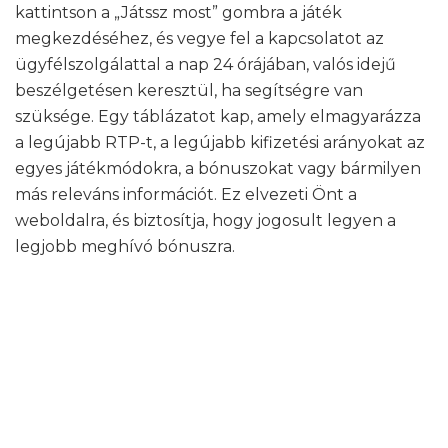
kattintson a „Játssz most” gombra a játék
megkezdéséhez, és vegye fel a kapcsolatot az
ügyfélszolgálattal a nap 24 órájában, valós idejű
beszélgetésen keresztül, ha segítségre van
szüksége. Egy táblázatot kap, amely elmagyarázza
a legújabb RTP-t, a legújabb kifizetési arányokat az
egyes játékmódokra, a bónuszokat vagy bármilyen
más releváns információt. Ez elvezeti Önt a
weboldalra, és biztosítja, hogy jogosult legyen a
legjobb meghívó bónuszra.
Jobb valódi
pénzes online