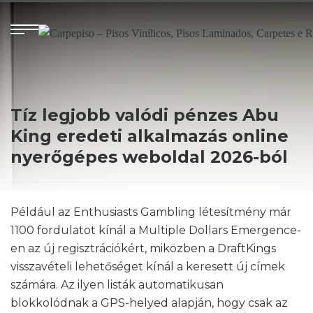
Tíz legjobb valódi pénzes Abu
King eredeti alkalmazás online
nyerőgépes weboldal 2026-ból
Például az Enthusiasts Gambling létesítmény már
1100 fordulatot kínál a Multiple Dollars Emergence-
en az új regisztrációkért, miközben a DraftKings
visszavételi lehetőséget kínál a keresett új címek
számára. Az ilyen listák automatikusan
blokkolódnak a GPS-helyed alapján, hogy csak az