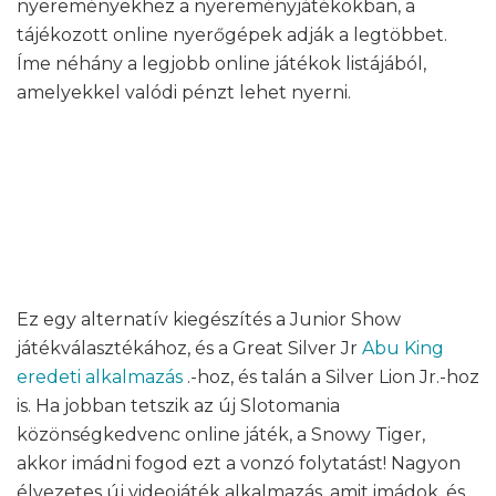
nyereményekhez a nyereményjátékokban, a
tájékozott online nyerőgépek adják a legtöbbet.
Íme néhány a legjobb online játékok listájából,
amelyekkel valódi pénzt lehet nyerni.
Legjobb Put
tippek
Ez egy alternatív kiegészítés a Junior Show
játékválasztékához, és a Great Silver Jr
Abu King
eredeti alkalmazás
.-hoz, és talán a Silver Lion Jr.-hoz
is. Ha jobban tetszik az új Slotomania
közönségkedvenc online játék, a Snowy Tiger,
akkor imádni fogod ezt a vonzó folytatást! Nagyon
élvezetes új videojáték alkalmazás, amit imádok, és