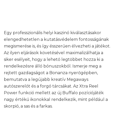
nyerőgép-
fejlesztők
Egy professzionális helyi kaszinó kiválasztásakor
elengedhetetlen a kutatásvédelem fontosságának
megismerése is, és így ésszerűen élvezheti a játékot.
Az ilyen eljárások követésével maximalizálhatja a
siker esélyeit, hogy a lehető legtöbbet hozza ki a
rendelkezésre álló bónuszokból. Ismerje meg a
rejtett gazdagságot a Bonanza nyerőgépben,
bemutatva a legújabb kreatív Megaways
autószerelőt és a forgó tárcsákat. Az Xtra Reel
Power funkció mellett az új Buffalo pozíciójáték
nagy értékű ikonokkal rendelkezik, mint például a
skorpió, a sas és a farkas.