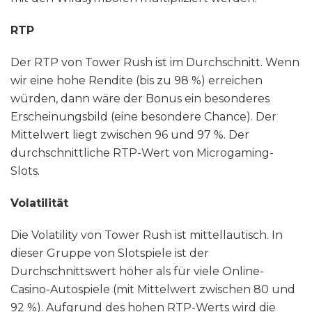
RTP
Der RTP von Tower Rush ist im Durchschnitt. Wenn
wir eine hohe Rendite (bis zu 98 %) erreichen
würden, dann wäre der Bonus ein besonderes
Erscheinungsbild (eine besondere Chance). Der
Mittelwert liegt zwischen 96 und 97 %. Der
durchschnittliche RTP-Wert von Microgaming-
Slots.
Volatilität
Die Volatility von Tower Rush ist mittellautisch. In
dieser Gruppe von Slotspiele ist der
Durchschnittswert höher als für viele Online-
Casino-Autospiele (mit Mittelwert zwischen 80 und
92 %). Aufgrund des hohen RTP-Werts wird die