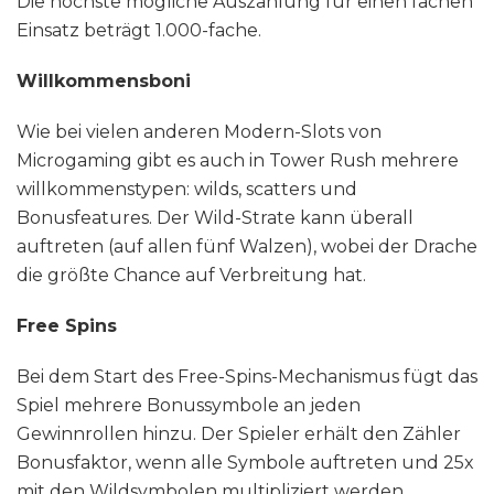
Die höchste mögliche Auszahlung für einen fachen
Einsatz beträgt 1.000-fache.
Willkommensboni
Wie bei vielen anderen Modern-Slots von
Microgaming gibt es auch in Tower Rush mehrere
willkommenstypen: wilds, scatters und
Bonusfeatures. Der Wild-Strate kann überall
auftreten (auf allen fünf Walzen), wobei der Drache
die größte Chance auf Verbreitung hat.
Free Spins
Bei dem Start des Free-Spins-Mechanismus fügt das
Spiel mehrere Bonussymbole an jeden
Gewinnrollen hinzu. Der Spieler erhält den Zähler
Bonusfaktor, wenn alle Symbole auftreten und 25x
mit den Wildsymbolen multipliziert werden.