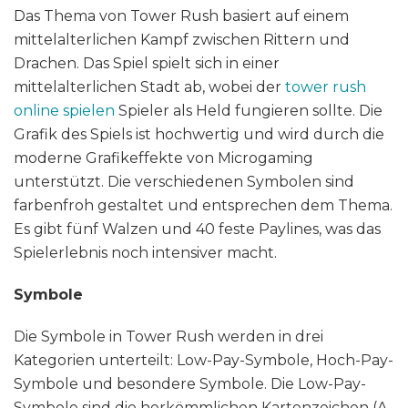
Das Thema von Tower Rush basiert auf einem
mittelalterlichen Kampf zwischen Rittern und
Drachen. Das Spiel spielt sich in einer
mittelalterlichen Stadt ab, wobei der
tower rush
online spielen
Spieler als Held fungieren sollte. Die
Grafik des Spiels ist hochwertig und wird durch die
moderne Grafikeffekte von Microgaming
unterstützt. Die verschiedenen Symbolen sind
farbenfroh gestaltet und entsprechen dem Thema.
Es gibt fünf Walzen und 40 feste Paylines, was das
Spielerlebnis noch intensiver macht.
Symbole
Die Symbole in Tower Rush werden in drei
Kategorien unterteilt: Low-Pay-Symbole, Hoch-Pay-
Symbole und besondere Symbole. Die Low-Pay-
Symbole sind die herkömmlichen Kartenzeichen (A