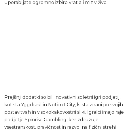
uporabljate ogromno izbiro vrat ali miz v živo.
Preprosti
nasveti za
pridobitev
bonusa
Prejšnji dodatki so bili inovativni spletni igri podjetij,
kot sta Yggdrasil in NoLimit City, ki sta znani po svojih
postavitvah in visokokakovostni sliki. Igralci imajo raje
podjetje Spinrise Gambling, ker združuje
vsestranskost, pravičnost in razvoj na fizični strehi.