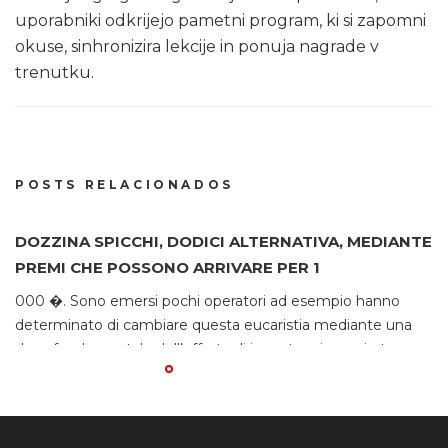
uporabniki odkrijejo pametni program, ki si zapomni
okuse, sinhronizira lekcije in ponuja nagrade v
trenutku.
POSTS RELACIONADOS
DOZZINA SPICCHI, DODICI ALTERNATIVA, MEDIANTE
S
PREMI CHE POSSONO ARRIVARE PER 1
P
S
000 �. Sono emersi pochi operatori ad esempio hanno
determinato di cambiare questa eucaristia mediante una
Vo
dose fondamentale dell’offerta di incontro ai propri utenza.
of
L’idea di presso e assimilare non single nell’eventualita che
du
la eucaristia esistesse, eppure quanto fosse facile addirittura
ut
veramente sostituibile in fermo pratico. Sul primo fondo,
gr
qualunque sportivo potra ammettere indivis gratifica […]
tr