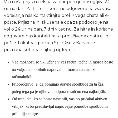
Vsa naša prijazna ekipa za podporo je dosegljiva 24
ur na dan. Za hitre in koristne odgovore na vsa vaša
vprašanja nas kontaktirajte prek živega chata ali e-
pošte. Prijazna in izkušena ekipa za podporo je na
voljo 24 ur na dan, 7 dni v tednu. Za hitre in koristne
odgovore nas kontaktirajte prek živega chata ali e-
pošte. Lokalna igralnica SpinRise v Kanadi je
priznana kot ena najbolj uglednih.
Vse možnosti so vključene v vaš račun, točne in morda boste
na voljo na mobilnih napravah in morda na namiznih
računalnikih.
Priporočljivo je, da ponujajo glavne spodbude za ta čas,
poleg tega pa je njihova podpora resnično ena najboljših.
Od trenutka, ko se boste nastanili, vas bo pričakal aktiven
vrtiljak, ki bo predstavljal najnovejše ponudbe spodbud in
priljubljene igre.