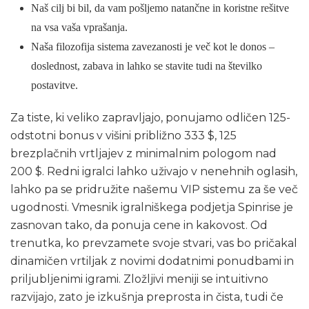
Naš cilj bi bil, da vam pošljemo natančne in koristne rešitve
na vsa vaša vprašanja.
Naša filozofija sistema zavezanosti je več kot le donos –
doslednost, zabava in lahko se stavite tudi na številko
postavitve.
Za tiste, ki veliko zapravljajo, ponujamo odličen 125-
odstotni bonus v višini približno 333 $, 125
brezplačnih vrtljajev z minimalnim pologom nad
200 $. Redni igralci lahko uživajo v nenehnih oglasih,
lahko pa se pridružite našemu VIP sistemu za še več
ugodnosti. Vmesnik igralniškega podjetja Spinrise je
zasnovan tako, da ponuja cene in kakovost. Od
trenutka, ko prevzamete svoje stvari, vas bo pričakal
dinamičen vrtiljak z novimi dodatnimi ponudbami in
priljubljenimi igrami. Zložljivi meniji se intuitivno
razvijajo, zato je izkušnja preprosta in čista, tudi če