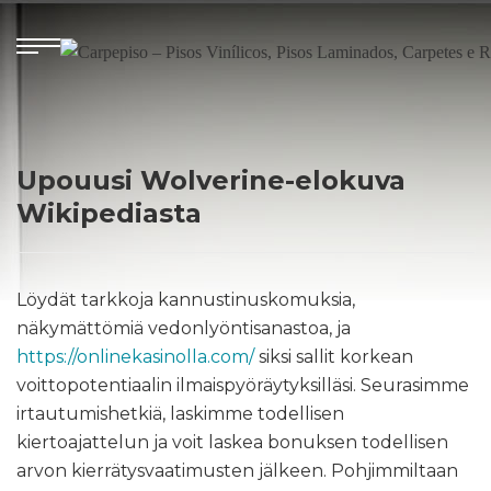
Upouusi Wolverine-elokuva
Wikipediasta
Löydät tarkkoja kannustinuskomuksia,
näkymättömiä vedonlyöntisanastoa, ja
https://onlinekasinolla.com/
siksi sallit korkean
voittopotentiaalin ilmaispyöräytyksilläsi. Seurasimme
irtautumishetkiä, laskimme todellisen
kiertoajattelun ja voit laskea bonuksen todellisen
arvon kierrätysvaatimusten jälkeen.
Pohjimmiltaan