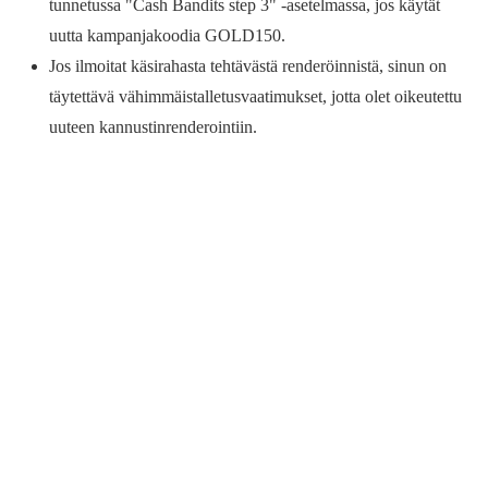
tunnetussa "Cash Bandits step 3" -asetelmassa, jos käytät
uutta kampanjakoodia GOLD150.
Jos ilmoitat käsirahasta tehtävästä renderöinnistä, sinun on
täytettävä vähimmäistalletusvaatimukset, jotta olet oikeutettu
uuteen kannustinrenderointiin.
BC.Videopeli –
Paras
yhdistelmä
tosissaan
pelaaville