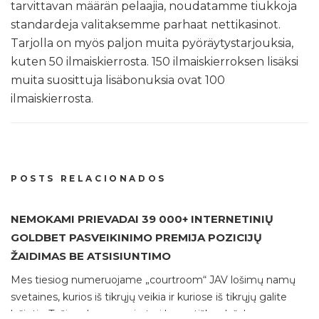
tarvittavan määrän pelaajia, noudatamme tiukkoja
standardeja valitaksemme parhaat nettikasinot.
Tarjolla on myös paljon muita pyöräytystarjouksia,
kuten 50 ilmaiskierrosta. 150 ilmaiskierroksen lisäksi
muita suosittuja lisäbonuksia ovat 100
ilmaiskierrosta.
POSTS RELACIONADOS
NEMOKAMI PRIEVADAI 39 000+ INTERNETINIŲ
Z
GOLDBET PASVEIKINIMO PREMIJA POZICIJŲ
S
ŽAIDIMAS BE ATSISIUNTIMO
M
B
Mes tiesiog numeruojame „courtroom“ JAV lošimų namų
W
svetaines, kurios iš tikrųjų veikia ir kuriose iš tikrųjų galite
lažintis. Tačiau dauguma jų turi beprotiškus lažybų
Fu