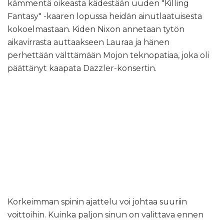
kämmentä oikeasta kädestään uuden "Killing
Fantasy" -kaaren lopussa heidän ainutlaatuisesta
kokoelmastaan. Kiden Nixon annetaan tytön
aikavirrasta auttaakseen Lauraa ja hänen
perhettään välttämään Mojon teknopatiaa, joka oli
päättänyt kaapata Dazzler-konsertin.
Etsitkö täysin
ilmaisia ​​
porttikannustim
Korkeimman spinin ajattelu voi johtaa suuriin
voittoihin. Kuinka paljon sinun on valittava ennen