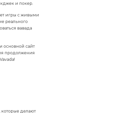
экджек и покер.
гает игры с живыми
ме реального
зоваться вавада
ли основной сайт
для продолжения
Vavada!
avada
, которые делают