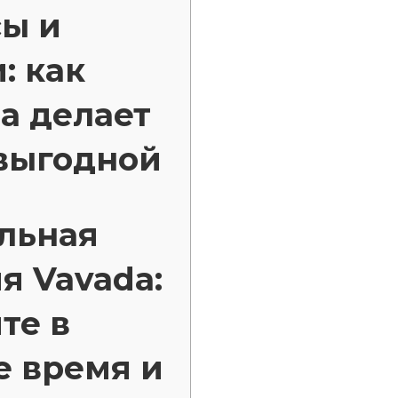
сы и
: как
a делает
выгодной
льная
я Vavada:
те в
е время и