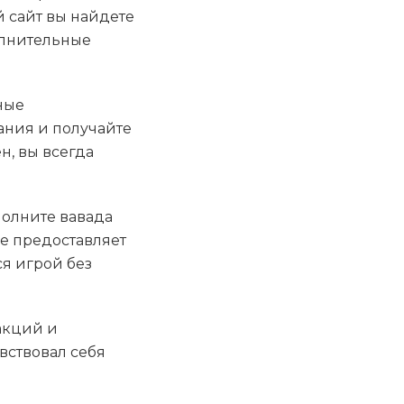
 сайт вы найдете
олнительные
ные
дания и получайте
н, вы всегда
полните вавада
е предоставляет
ся игрой без
 акций и
вствовал себя