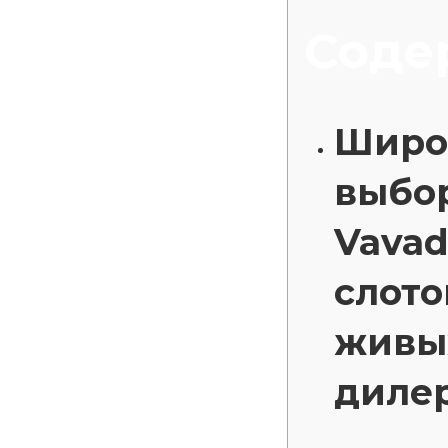
Соде
Широ
выбор
Vavad
слото
живы
диле