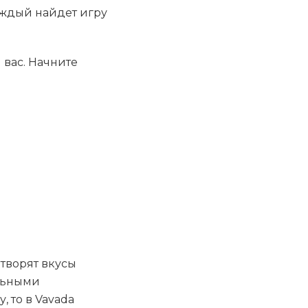
аждый найдет игру
 вас. Начните
живых
етворят вкусы
альными
 то в Vavada