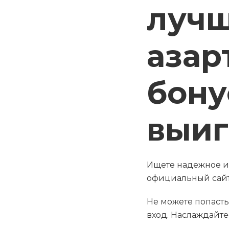
лучш
азар
бону
выи
Ищете надежное и 
официальный сайт,
Не можете попасть
вход. Наслаждайте