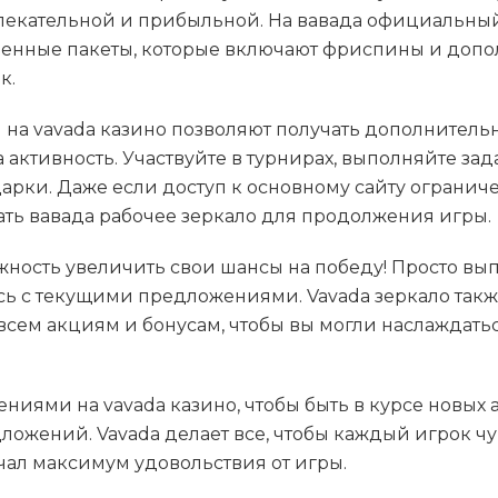
влекательной и прибыльной. На вавада официальный
енные пакеты, которые включают фриспины и доп
к.
 на vavada казино позволяют получать дополнитель
 активность. Участвуйте в турнирах, выполняйте за
рки. Даже если доступ к основному сайту ограниче
ть вавада рабочее зеркало для продолжения игры.
жность увеличить свои шансы на победу! Просто вы
сь с текущими предложениями. Vavada зеркало такж
всем акциям и бонусам, чтобы вы могли наслаждать
ениями на vavada казино, чтобы быть в курсе новых
ожений. Vavada делает все, чтобы каждый игрок чу
ал максимум удовольствия от игры.