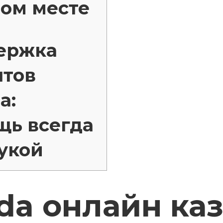
ом месте
ержка
нтов
a:
щь всегда
укой
da онлайн ка