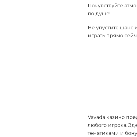
Почувствуйте атмо
по душе!
Не упустите шанс и
играть прямо сейч
Широк
Vavad
диле
Vavada казино пре
любого игрока. Зд
тематиками и бону