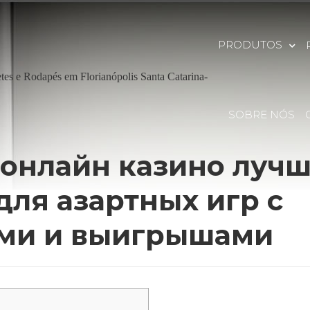
PRODUTOS
SOBRE NÓS
 онлайн казино луч
для азартных игр с
ми и выигрышами