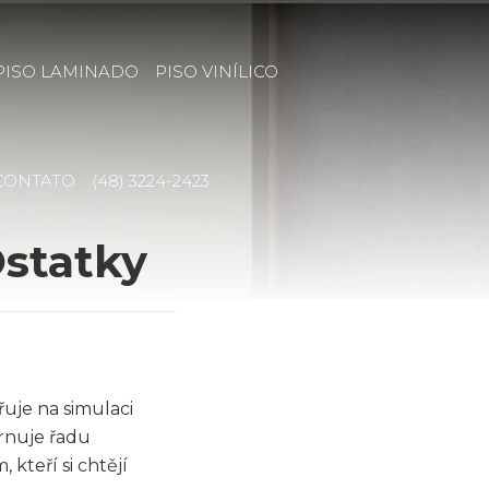
PISO LAMINADO
PISO VINÍLICO
CONTATO
(48) 3224-2423
Ostatky
řuje na simulaci
hrnuje řadu
kteří si chtějí