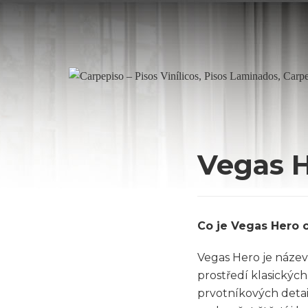
Vegas H
Co je Vegas Hero 
Vegas Hero je název
prostředí klasickýc
prvotníkových detail