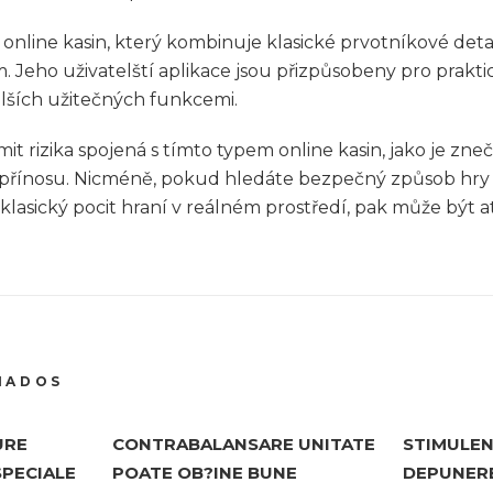
online kasin, který kombinuje klasické prvotníkové detai
Jeho uživatelští aplikace jsou přizpůsobeny pro prakti
lších užitečných funkcemi.
mit rizika spojená s tímto typem online kasin, jako je zne
přínosu. Nicméně, pokud hledáte bezpečný způsob hry b
lasický pocit hraní v reálném prostředí, pak může být at
NADOS
URE
CONTRABALANSARE UNITATE
STIMULEN
SPECIALE
POATE OB?INE BUNE
DEPUNERE