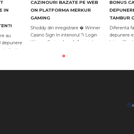
NT
CAZINOURI BAZATE PE WEB
BONUS CA
E IN
ON PLATFORMA MERKUR
DEPUNERE
GAMING
TAMBUR 
TEN?I
Shoddy din inregistrare � Winner
Diferenta fa
Casino Sign In interiorul ?i Login
depunere es
are au
Winner Casino App � Jocuri de
https://fres
ul depunere
noroc ?i Reint gratuit indiferent de
depunere/ b
este limite
locul in care te afli Winner Casino
depunerea u
bile Include
Romania – Recenzii Jucatori
obligatorie
gi Sume
Scurta prezentare Winner Casino
a ob?ine o 
a o limita
Winner Casino se desparte printr-
activeaza Ve
 ii po?i
un program intuitiva la limba
prima depun
ul Disponibil
romana, o gama variata din
furnizeaza
tion care au
inseamna ca din […]
cazino tele
 sunt
A
ITS vei pute