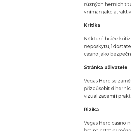
různých herních tit
vnímán jako atrakti
Kritika
Některé hráče kritizu
neposkytují dostate
casino jako bezpečný 
Stránka uživatele
Vegas Hero se zaměř
přizpůsobit si herní
vizualizacemi i pra
Rizika
Vegas Hero casino na
hra na ostatky může 