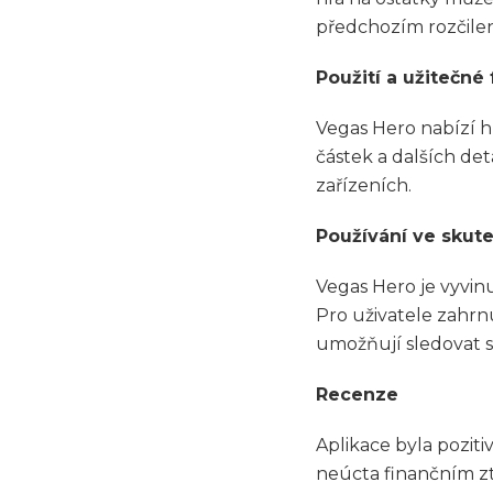
předchozím rozčilen
Použití a užitečné
Vegas Hero nabízí h
částek a dalších det
zařízeních.
Používání ve skute
Vegas Hero je vyvin
Pro uživatele zahrnu
umožňují sledovat s
Recenze
Aplikace byla pozit
neúcta finančním ztrá