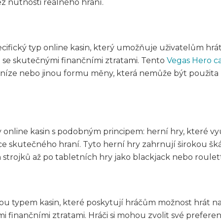
ez nutnosti reálného hraní.
ecifický typ online kasin, který umožňuje uživatelům hrá
o se skutečnými finančními ztratami. Tento
Vegas Hero c
eníze nebo jinou formu měny, která nemůže být použita 
y online kasin s podobným principem: herní hry, které vy
ce skutečného hraní. Tyto herní hry zahrnují širokou šká
 strojků až po tabletních hry jako blackjack nebo roulet
sou typem kasin, které poskytují hráčům možnost hrát na
mi finančními ztratami. Hráči si mohou zvolit své prefer