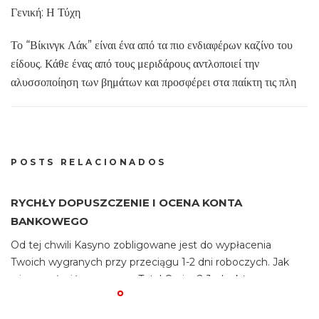
Γενική: Η Τύχη
Το “Βίκινγκ Λάκ” είναι ένα από τα πιο ενδιαφέρων καζίνο του
είδους. Κάθε ένας από τους μεριδάρους αντλοποιεί την
αλυσσοποίηση των βημάτων και προσφέρει στα παίκτη τις πλη
POSTS RELACIONADOS
RYCHŁY DOPUSZCZENIE I OCENA KONTA
D
BANKOWEGO
R
Od tej chwili Kasyno zobligowane jest do wypłacenia
K
Twoich wygranych przy przeciągu 1-2 dni roboczych. Jak
au
więc wypłacić wygrane w Total Casino? Jednakże w naszym
is
kraju, wedle prawem, wygrane spośród kasyn sieciowy mają
w
obowiązek trafiać w konto bankowe. W tym celu starczy
w