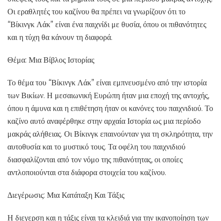
Οι εραθλητές του καζίνου θα πρέπει να γνωρίζουν ότι το
“Βίκινγκ Λάκ” είναι ένα παιχνίδι με θυσία, όπου οι πιθανότητες
και η τύχη θα κάνουν τη διαφορά.
Θέμα: Μια Βίβλος Ιστορίας
Το θέμα του “Βίκινγκ Λάκ” είναι εμπνευσμένο από την ιστορία
των Βικίων. Η μεσαιωνική Ευρώπη ήταν μια εποχή της αντοχής,
όπου η άμυνα και η επιθέτηση ήταν οι κανόνες του παιχνιδιού. Το
καζίνο αυτό αναφέρθηκε στην αρχαία Ιστορία ως μια περίοδο
μακράς αλήθειας. Οι Βίκινγκ επαινούνταν για τη σκληρότητα, την
αυτοθυσία και το μυστικό τους. Τα οφέλη του παιχνιδιού
διασφαλίζονται από τον νόμο της πιθανότητας, οι οποίες
αντλοποιούνται στα διάφορα στοιχεία του καζίνου.
Διεγέρωσις: Μια Κατάταξη Και Τάξις
Η διεγερση και η τάξις είναι τα κλειδιά για την ικανοποίηση των