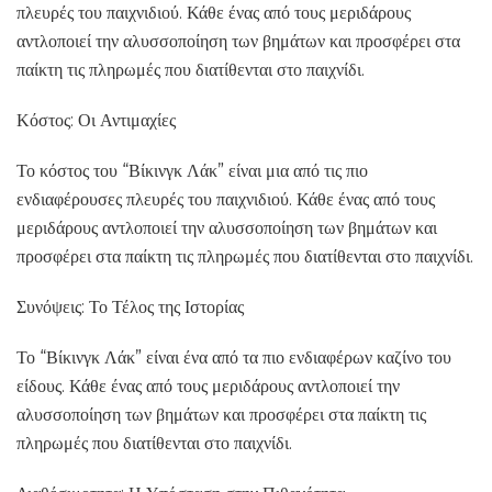
πλευρές του παιχνιδιού. Κάθε ένας από τους μεριδάρους
αντλοποιεί την αλυσσοποίηση των βημάτων και προσφέρει στα
παίκτη τις πληρωμές που διατίθενται στο παιχνίδι.
Κόστος: Οι Αντιμαχίες
Το κόστος του “Βίκινγκ Λάκ” είναι μια από τις πιο
ενδιαφέρουσες πλευρές του παιχνιδιού. Κάθε ένας από τους
μεριδάρους αντλοποιεί την αλυσσοποίηση των βημάτων και
προσφέρει στα παίκτη τις πληρωμές που διατίθενται στο παιχνίδι.
Συνόψεις: Το Τέλος της Ιστορίας
Το “Βίκινγκ Λάκ” είναι ένα από τα πιο ενδιαφέρων καζίνο του
είδους. Κάθε ένας από τους μεριδάρους αντλοποιεί την
αλυσσοποίηση των βημάτων και προσφέρει στα παίκτη τις
πληρωμές που διατίθενται στο παιχνίδι.