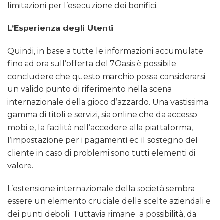
limitazioni per l’esecuzione dei bonifici.
L’Esperienza degli Utenti
Quindi, in base a tutte le informazioni accumulate
fino ad ora sull’offerta del 7Oasis è possibile
concludere che questo marchio possa considerarsi
un valido punto di riferimento nella scena
internazionale della gioco d’azzardo. Una vastissima
gamma di titoli e servizi, sia online che da accesso
mobile, la facilità nell’accedere alla piattaforma,
l’impostazione per i pagamenti ed il sostegno del
cliente in caso di problemi sono tutti elementi di
valore.
L’estensione internazionale della società sembra
essere un elemento cruciale delle scelte aziendali e
dei punti deboli. Tuttavia rimane la possibilità, da