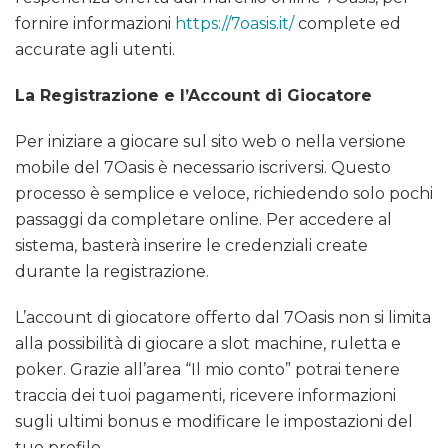
fornire informazioni
https://7oasis.it/
complete ed
accurate agli utenti.
La Registrazione e l’Account di Giocatore
Per iniziare a giocare sul sito web o nella versione
mobile del 7Oasis è necessario iscriversi. Questo
processo è semplice e veloce, richiedendo solo pochi
passaggi da completare online. Per accedere al
sistema, basterà inserire le credenziali create
durante la registrazione.
L’account di giocatore offerto dal 7Oasis non si limita
alla possibilità di giocare a slot machine, ruletta e
poker. Grazie all’area “Il mio conto” potrai tenere
traccia dei tuoi pagamenti, ricevere informazioni
sugli ultimi bonus e modificare le impostazioni del
tuo profilo.