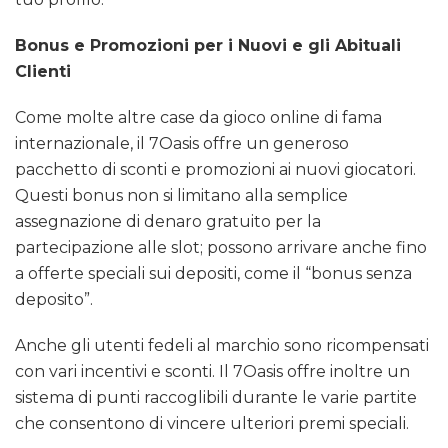
Bonus e Promozioni per i Nuovi e gli Abituali
Clienti
Come molte altre case da gioco online di fama
internazionale, il 7Oasis offre un generoso
pacchetto di sconti e promozioni ai nuovi giocatori.
Questi bonus non si limitano alla semplice
assegnazione di denaro gratuito per la
partecipazione alle slot; possono arrivare anche fino
a offerte speciali sui depositi, come il “bonus senza
deposito”.
Anche gli utenti fedeli al marchio sono ricompensati
con vari incentivi e sconti. Il 7Oasis offre inoltre un
sistema di punti raccoglibili durante le varie partite
che consentono di vincere ulteriori premi speciali.