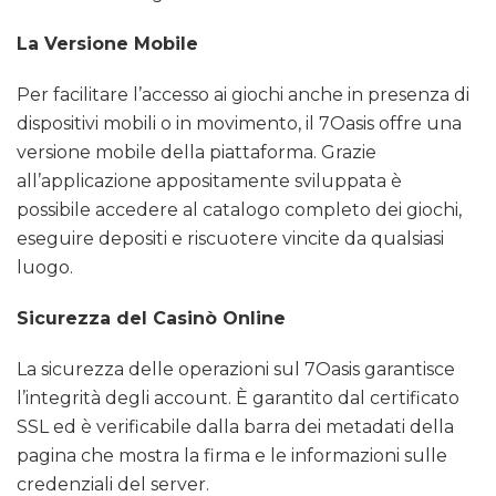
La Versione Mobile
Per facilitare l’accesso ai giochi anche in presenza di
dispositivi mobili o in movimento, il 7Oasis offre una
versione mobile della piattaforma. Grazie
all’applicazione appositamente sviluppata è
possibile accedere al catalogo completo dei giochi,
eseguire depositi e riscuotere vincite da qualsiasi
luogo.
Sicurezza del Casinò Online
La sicurezza delle operazioni sul 7Oasis garantisce
l’integrità degli account. È garantito dal certificato
SSL ed è verificabile dalla barra dei metadati della
pagina che mostra la firma e le informazioni sulle
credenziali del server.