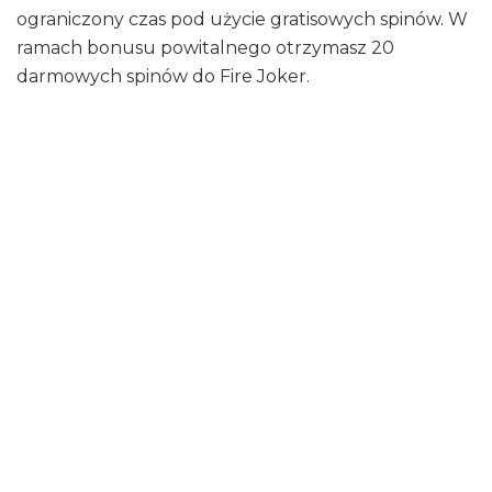
ograniczony czas pod użycie gratisowych spinów. W
ramach bonusu powitalnego otrzymasz 20
darmowych spinów do Fire Joker.
Badamy
bibliotekę gier |
double bubble
Przegląd gier na
automatach