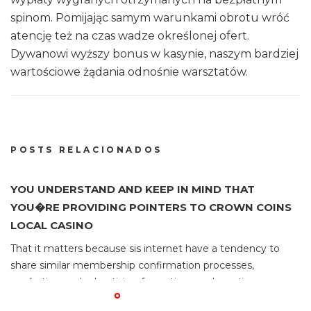
spinom. Pomijając samym warunkami obrotu wróć
atencję też na czas wadze określonej ofert.
Dywanowi wyższy bonus w kasynie, naszym bardziej
wartościowe żądania odnośnie warsztatów.
POSTS RELACIONADOS
YOU UNDERSTAND AND KEEP IN MIND THAT
U
YOU�RE PROVIDING POINTERS TO CROWN COINS
S
LOCAL CASINO
D
That it matters because sis internet have a tendency to
H
share similar membership confirmation processes,
n
marketing and advertising formations, redemption
Vo
assistance, as well as game play has. From there, we
Sc