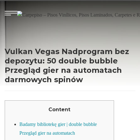
Vulkan Vegas Nadprogram bez
depozytu: 50 double bubble
Przegląd gier na automatach
darmowych spinów
Content
Badamy bibliotekę gier | double bubble
Przegląd gier na automatach