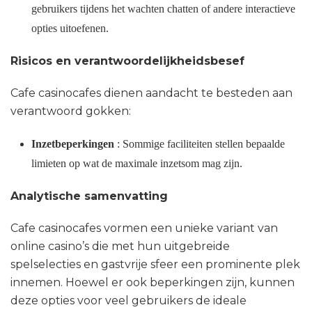
gebruikers tijdens het wachten chatten of andere interactieve
opties uitoefenen.
Risicos en verantwoordelijkheidsbesef
Cafe casinocafes dienen aandacht te besteden aan
verantwoord gokken:
Inzetbeperkingen
: Sommige faciliteiten stellen bepaalde
limieten op wat de maximale inzetsom mag zijn.
Analytische samenvatting
Cafe casinocafes vormen een unieke variant van
online casino’s die met hun uitgebreide
spelselecties en gastvrije sfeer een prominente plek
innemen. Hoewel er ook beperkingen zijn, kunnen
deze opties voor veel gebruikers de ideale