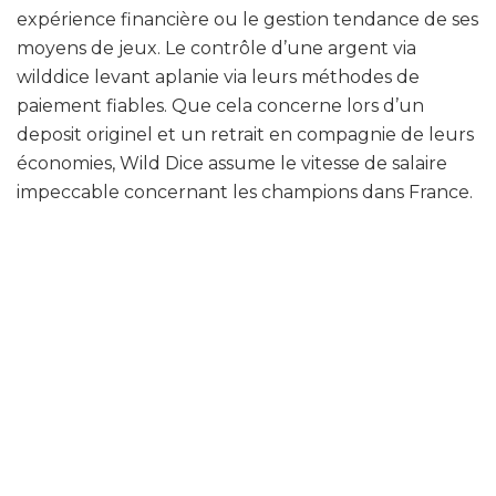
expérience financière ou le gestion tendance de ses
moyens de jeux. Le contrôle d’une argent via
wilddice levant aplanie via leurs méthodes de
paiement fiables. Que cela concerne lors d’un
deposit originel et un retrait en compagnie de leurs
économies, Wild Dice assume le vitesse de salaire
impeccable concernant les champions dans France.
Gratification et
Attribution:
Maximisez nos
économies via