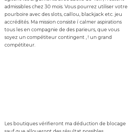
admissibles chez 30 mois. Vous pourrez utiliser votre
pourboire avec des slots, caillou, blackjack etc. jeu
accrédités. Ma mission consiste í calmer aspirations
tous les en compagnie de des parieurs, que vous
soyez un compétiteur contingent , ! un grand
compétiteur.
Comment ma
orient-il
barricadé ?
Les boutiques vérifieront ma déduction de blocage
sauf que alloueront des résultat possibles,