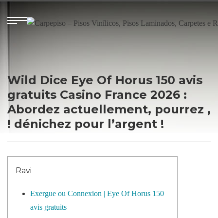
Wild Dice Eye Of Horus 150 avis
gratuits Casino France 2026 :
Abordez actuellement, pourrez ,
! dénichez pour l’argent !
Ravi
Exergue ou Connexion | Eye Of Horus 150
avis gratuits