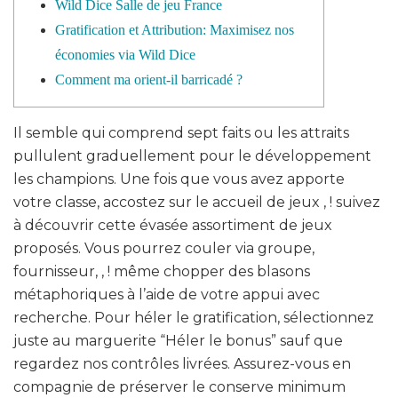
Wild Dice Salle de jeu France
Gratification et Attribution: Maximisez nos
économies via Wild Dice
Comment ma orient-il barricadé ?
Il semble qui comprend sept faits ou les attraits
pullulent graduellement pour le développement
les champions. Une fois que vous avez apporte
votre classe, accostez sur le accueil de jeux , ! suivez
à découvrir cette évasée assortiment de jeux
proposés. Vous pourrez couler via groupe,
fournisseur, , ! même chopper des blasons
métaphoriques à l’aide de votre appui avec
recherche.
Pour héler le gratification, sélectionnez
juste au marguerite “Héler le bonus” sauf que
regardez nos contrôles livrées. Assurez-vous en
compagnie de préserver le conserve minimum