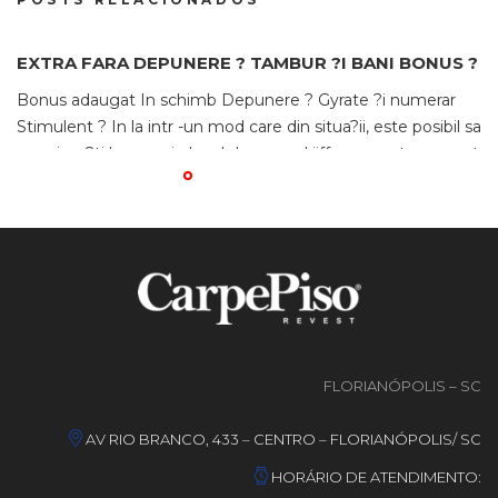
EXTRA FARA DEPUNERE ? TAMBUR ?I BANI BONUS ?
O
O
Bonus adaugat In schimb Depunere ? Gyrate ?i numerar
S
Stimulent ? In la intr -un mod care din situa?ii, este posibil sa
U
nu prime?ti bonusu in locul depunerel jiffy care este sugerat
sa contactezi serviciul din cauza asisten?a la clien?i al Cod
Do
promoțional cazinou Megapari cazinoului la asisten?a
ca
suplimentara. Nerespectarea Verificarii Contului (KYC) Pu?in
gr
cazinouri […]
St
�D
su
di
FLORIANÓPOLIS – SC
AV RIO BRANCO, 433 – CENTRO – FLORIANÓPOLIS/ SC
HORÁRIO DE ATENDIMENTO: