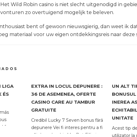
e
Het Wild Robin casino is niet slecht uitgenodigd in ge
avonturen zo overtuigend mogelijk te beleven.
nthousiast bent of gewoon nieuwsgierig, dan weet ik da
eg materiaal voor uw eigen ontdekkingsreis naar deze sl
NADOS
 LIGA
EXTRA IN LOCUL DEPUNERE :
UN ALT T
 ÉS
36 DE ASEMENEA, OFERTE
BONUSUL 
CASINO CARE AU TAMBUR
INEREA A
GRATUITE
ECHITABI
 más
UNITATE
pus
Credibil Lucky 7 Seven bonus fără
iul fogsz
depunere Vei fi interes pentru a fi
Acest tip d
orrások A
afli daca deschis MaxBet Fillip in
utilizator la