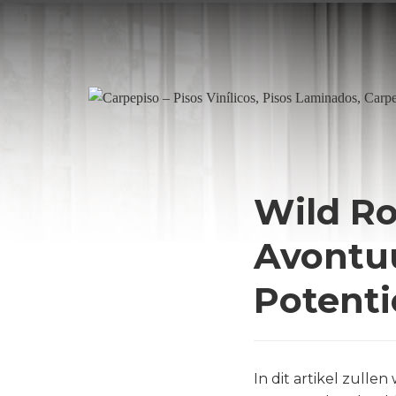
Wild Ro
Avontu
Potenti
In dit artikel zulle