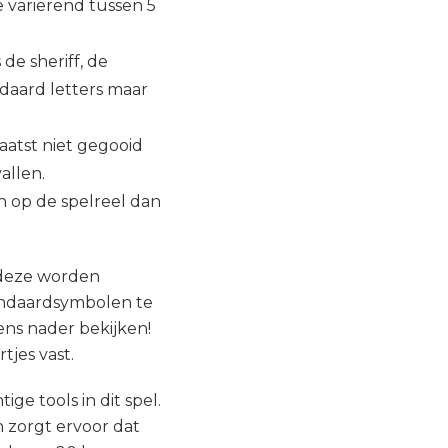
 variërend tussen 5
de sheriff, de
ndaard letters maar
aatst niet gegooid
allen.
en op de spelreel dan
 deze worden
tandaardsymbolen te
ens nader bekijken!
tjes vast.
ge tools in dit spel.
n zorgt ervoor dat