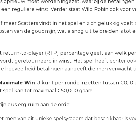
ns opnieuw moet worden ingezet, waarbij de betalingen
 een reguliere winst. Verder staat Wild Robin ook voor v
of meer Scatters vindt in het spel en zich gelukkig voelt
kosten van de goudmijn, wat alsnog uit te breiden is to
t return-to-player (RTP) percentage geeft aan welk pe
ordt geretourneerd in winst. Het spel heeft echter ook 
at de hoeveelheid betalingen aangeeft die men verwacht t
 Maximale Win
U kunt per ronde inzetten tussen €0,10 
t spel kan tot maximaal €50,000 gaan!
 zijn dus erg ruim aan de orde!
t men van dit unieke spelsysteem dat beschikbaar is vo