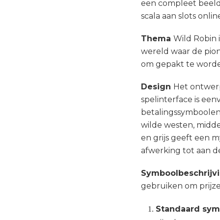
een compleet beeld 
scala aan slots onlin
Thema
Wild Robin 
wereld waar de pioni
om gepakt te worden
Design
Het ontwerp
spelinterface is ee
betalingssymboolen 
wilde westen, midde
en grijs geeft een m
afwerking tot aan d
Symboolbeschrijv
gebruiken om prijze
Standaard sy