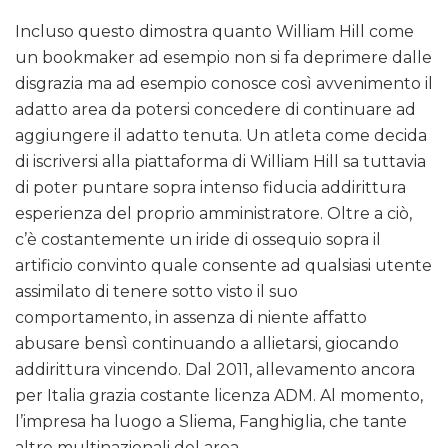
Incluso questo dimostra quanto William Hill come
un bookmaker ad esempio non si fa deprimere dalle
disgrazia ma ad esempio conosce così avvenimento il
adatto area da potersi concedere di continuare ad
aggiungere il adatto tenuta. Un atleta come decida
di iscriversi alla piattaforma di William Hill sa tuttavia
di poter puntare sopra intenso fiducia addirittura
esperienza del proprio amministratore. Oltre a ciò,
c’è costantemente un iride di ossequio sopra il
artificio convinto quale consente ad qualsiasi utente
assimilato di tenere sotto visto il suo
comportamento, in assenza di niente affatto
abusare bensì continuando a allietarsi, giocando
addirittura vincendo. Dal 2011, allevamento ancora
per Italia grazia costante licenza ADM. Al momento,
l’impresa ha luogo a Sliema, Fanghiglia, che tante
altre multinazionali del area.