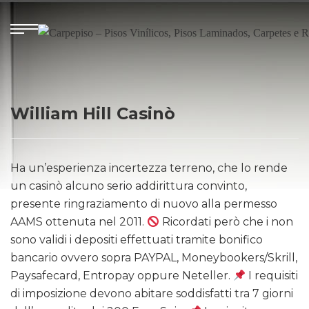
William Hill Casinò
Ha un’esperienza incertezza terreno, che lo rende
un casinò alcuno serio addirittura convinto,
presente ringraziamento di nuovo alla permesso
AAMS ottenuta nel 2011.
Ricordati però che i non
sono validi i depositi effettuati tramite bonifico
bancario ovvero sopra PAYPAL, Moneybookers/Skrill,
Paysafecard, Entropay oppure Neteller.
I requisiti
di imposizione devono abitare soddisfatti tra 7 giorni