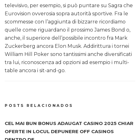
televisivo, per esempio, si può puntare su Sagra che
Eurovision ovverosia sopra autorità sportive. Fra le
scommesse con l’aggiunta di bizzarre ricordiamo
quelle come riguardano il prossimo James Bond o,
anche, il superiore dell’possibile incontro fra Mark
Zuckerberg ancora Elon Musk. Addirittura i tornei
William Hill Poker sono tantissimi anche diversificati
tra lui, riconoscenza ad opzioni ad esempio i multi-
table ancora i sit-and-go.
POSTS RELACIONADOS
CEL MAI BUN BONUS ADAUGAT CASINO 2025 CHIAR
P
OFERTE IN LOCUL DEPUNERE OFF CASINOS
O
DENTRO DE