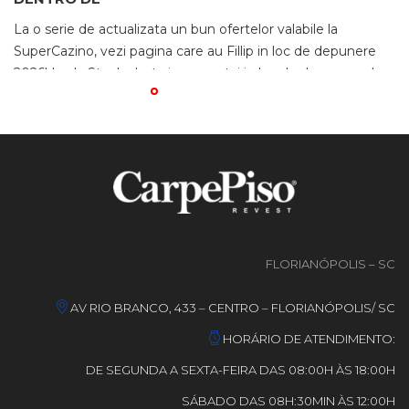
De
id
La o serie de actualizata un bun ofertelor valabile la
la
SuperCazino, vezi pagina care au Fillip in loc de depunere
cu
2026! In , la Stanleybet ai un avantaj in loc de depunere de
pa
Sute rotiri gratuite cu clasicul slot Shining Crown. Daca
ve
preferi o combina?ie oriunde intre distrac?ie ?i viclean reale
crearea, faci favoare oferte […]
FLORIANÓPOLIS – SC
AV RIO BRANCO, 433 – CENTRO – FLORIANÓPOLIS/ SC
HORÁRIO DE ATENDIMENTO:
DE SEGUNDA A SEXTA-FEIRA DAS 08:00H ÀS 18:00H
SÁBADO DAS 08H:30MIN ÀS 12:00H