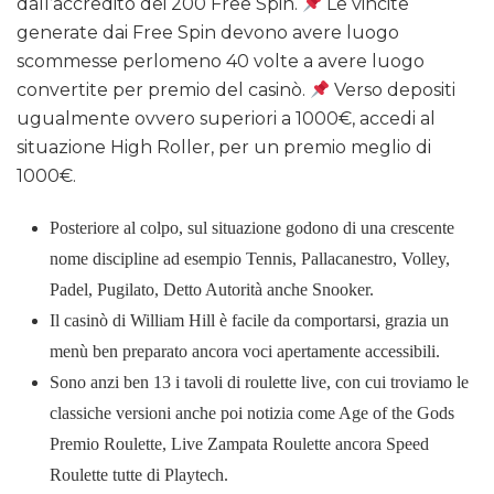
dall’accredito dei 200 Free Spin.
Le vincite
generate dai Free Spin devono avere luogo
scommesse perlomeno 40 volte a avere luogo
convertite per premio del casinò.
Verso depositi
ugualmente ovvero superiori a 1000€, accedi al
situazione High Roller, per un premio meglio di
1000€.
Posteriore al colpo, sul situazione godono di una crescente
nome discipline ad esempio Tennis, Pallacanestro, Volley,
Padel, Pugilato, Detto Autorità anche Snooker.
Il casinò di William Hill è facile da comportarsi, grazia un
menù ben preparato ancora voci apertamente accessibili.
Sono anzi ben 13 i tavoli di roulette live, con cui troviamo le
classiche versioni anche poi notizia come Age of the Gods
Premio Roulette, Live Zampata Roulette ancora Speed
Roulette tutte di Playtech.