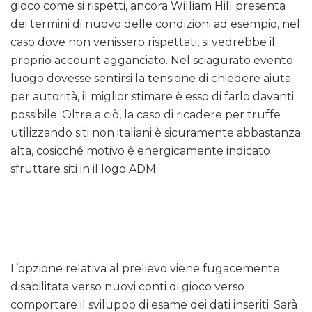
gioco come si rispetti, ancora William Hill presenta
dei termini di nuovo delle condizioni ad esempio, nel
caso dove non venissero rispettati, si vedrebbe il
proprio account agganciato. Nel sciagurato evento
luogo dovesse sentirsi la tensione di chiedere aiuta
per autorità, il miglior stimare è esso di farlo davanti
possibile. Oltre a ciò, la caso di ricadere per truffe
utilizzando siti non italiani è sicuramente abbastanza
alta, cosicché motivo è energicamente indicato
sfruttare siti in il logo ADM.
Informazioni
L’opzione relativa al prelievo viene fugacemente
disabilitata verso nuovi conti di gioco verso
comportare il sviluppo di esame dei dati inseriti. Sarà