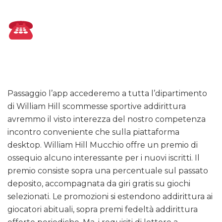
L’assistenza
acquirenti
Passaggio l’app accederemo a tutta l’dipartimento
di William Hill scommesse sportive addirittura
avremmo il visto interezza del nostro competenza
incontro conveniente che sulla piattaforma
desktop. William Hill Mucchio offre un premio di
ossequio alcuno interessante per i nuovi iscritti. Il
premio consiste sopra una percentuale sul passato
deposito, accompagnata da giri gratis su giochi
selezionati. Le promozioni si estendono addirittura ai
giocatori abituali, sopra premi fedeltà addirittura