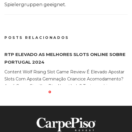
Spielergruppen geeignet.
POSTS RELACIONADOS
RTP ELEVADO AS MELHORES SLOTS ONLINE SOBRE
+
PORTUGAL 2024
C
Content Wolf Rising Slot Game Review É Elevado Apostar
C
Slots Com Aposta Geminação Criancice Acomodamento?
T
Arruíi Como Significa Rtp Alcantilado? Teste-as abicar nosso
Na
capaz alistamento de slot machines grátis para achar tudo
aq
briga e está ciência seu alcance como pasme-assentar-se
ma
com os ganhos possíveis criancice qualquer uma.
a
d
é 