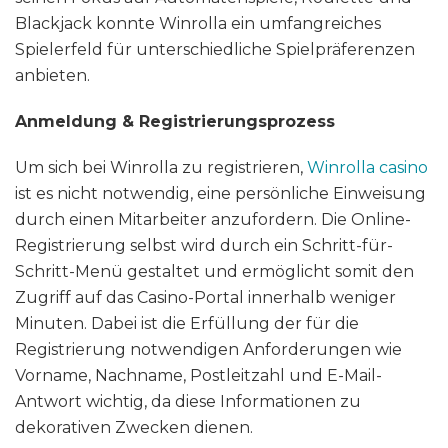
Blackjack konnte Winrolla ein umfangreiches
Spielerfeld für unterschiedliche Spielpräferenzen
anbieten.
Anmeldung & Registrierungsprozess
Um sich bei Winrolla zu registrieren,
Winrolla casino
ist es nicht notwendig, eine persönliche Einweisung
durch einen Mitarbeiter anzufordern. Die Online-
Registrierung selbst wird durch ein Schritt-für-
Schritt-Menü gestaltet und ermöglicht somit den
Zugriff auf das Casino-Portal innerhalb weniger
Minuten. Dabei ist die Erfüllung der für die
Registrierung notwendigen Anforderungen wie
Vorname, Nachname, Postleitzahl und E-Mail-
Antwort wichtig, da diese Informationen zu
dekorativen Zwecken dienen.