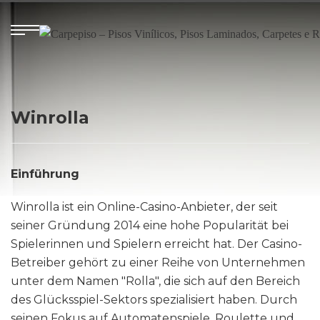
Winrolla
Einführung
Winrolla ist ein Online-Casino-Anbieter, der seit
seiner Gründung 2014 eine hohe Popularität bei
Spielerinnen und Spielern erreicht hat. Der Casino-
Betreiber gehört zu einer Reihe von Unternehmen
unter dem Namen "Rolla", die sich auf den Bereich
des Glücksspiel-Sektors spezialisiert haben. Durch
seinen Fokus auf Automatenspiele, Roulette und