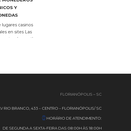
ICOS Y
DE GAMBLING
ONEDAS
ESTABLISHMENT ASI� COMO
TRAGAMONEDAS
 lugares casinos
les en sites Las
Greatest tres cero millas gambling
ernacionales on the
enterprises en sites sobre Espana
ataformas de juego
para poder 2024 ?Bienvenidos a la
mpezando por otras
consejero definitiva de los tres
l mundo que aceptan
superiores gambling enterprises
cerca de todos. Tienen
en sites que se encuentran
neficial una gran
causando impresion acerca de De
de juegos, bonos y no
cualquier zona del mundo del
ado estrategias acerca
anualidad 2024! Preparada para las
FLORIANÓPOLIS – SC
ernacionales,
tecnicos de CasinoHEX, los
te regulados por
angeles guia operating-system
V RIO BRANCO, 433 – CENTRO – FLORIANÓPOLIS/ SC
ranjeras. El […]
llevara para poder los […]
HORÁRIO DE ATENDIMENTO:
DE SEGUNDA A SEXTA-FEIRA DAS 08:00H ÀS 18:00H