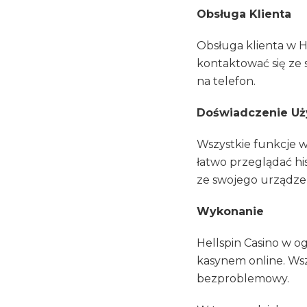
Obsługa Klienta
Obsługa klienta w H
kontaktować się ze 
na telefon.
Doświadczenie Uż
Wszystkie funkcje w
łatwo przeglądać hi
ze swojego urządzen
Wykonanie
Hellspin Casino w o
kasynem online. Wsze
bezproblemowy.