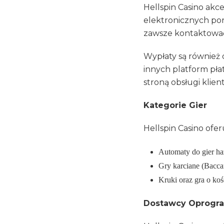
Hellspin Casino akce
elektronicznych por
zawsze kontaktować 
Wypłaty są również
innych platform pła
stroną obsługi klie
Kategorie Gier
Hellspin Casino ofe
Automaty do gier h
Gry karciane (Baccar
Kruki oraz gra o koś
Dostawcy Oprogr