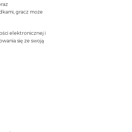
oraz
adkami, gracz może
ci elektronicznej i
wania się ze swoją