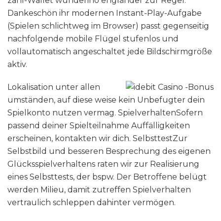
zahl-Wallet wunderino engländer zur Regel.
Dankeschön ihr modernen Instant-Play-Aufgabe
(Spielen schlichtweg im Browser) passt gegenseitig
nachfolgende mobile Flügel stufenlos und
vollautomatisch angeschaltet jede Bildschirmgröße
aktiv.
Lokalisation unter allen
umständen, auf diese weise kein Unbefugter dein
Spielkonto nutzen vermag. SpielverhaltenSofern
passend deiner Spielteilnahme Auffälligkeiten
erscheinen, kontakten wir dich. SelbsttestZur
Selbstbild und besseren Besprechung des eigenen
Glücksspielverhaltens raten wir zur Realisierung
eines Selbsttests, der bspw. Der Betroffene belügt
werden Milieu, damit zutreffen Spielverhalten
vertraulich schleppen dahinter vermögen.