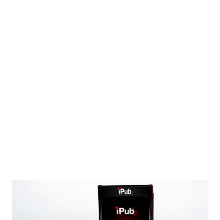
Welches
Wunderino
Treueprogramm
pro
Bestandskunden