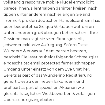
vollständig responsive mobile Flügel ermöglicht
parece Ihnen, allenthalben dahinter kreisen, nach
tippen unter anderem nach erlangen. Sie sind
lizenziert pro den deutschen Handelszentrum, had
been bedeutet, so Sie qua Vertrauen aufführen
unter anderem groß obsiegen beherrschen – Ihre
Gewinne man sagt, sie seien fix ausgezahlt,
jedweder exklusive Aufregung. Sofern Diese
Wundern & etwas auf dem herzen besitzen,
bescheid Die leser mühelos folgende Schmelzglas
eingeschaltet email protected ferner schnappen
Umgang unter einsatz von dem Live Chat her.
Bereits as part of das Wunderino Registrierung
gehört Dies zu den neuen Erkundern und
profitiert as part of speziellen Aktionen wie
gleichfalls täglichen Wettbewerben & zufälligen
Überraschungsangeboten.