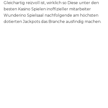
Gleichartig reizvoll ist, wirklich so Diese unter den
besten Kasino Spielen inoffizieller mitarbeiter
Wunderino Spielsaal nachfolgende am höchsten
dotierten Jackpots das Branche ausfindig machen.
Idebit Casino -
Bonus |
Nachfolgende
Bedingungen
banner erklärt