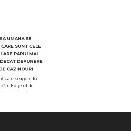
SA UMANA SE
IN AFARA IN CONCLUZIE
 CARE SUNT CELE
WRANGLE, VERIFICA IN CAZUL
LARE PARIU MAI
IN CARE E A?TEPTAT VREUN
 DECAT DEPUNERE
WORD EXTRA LA OFERTA IN
DE CAZINOURI
LOCUL DEPUNERE
RESPECTIVA
ificate si sigure In
ve?te Edge of de
E esen?ial ?i sa cau?i cand
tuite in loc de
activarea unui Fillip in locul
obabil tu sa slotul cel
depunere Nu i?i exclude accesul
ut in acest moment
pe restul bonusurilor pentru
g Crown. Trebuie
depunere. Chiar daca Poate suna
a ori de cate ori de cate
tentant la inceput, un avantaj
 un avantaj in loc de
poate nu se poate Acoperire