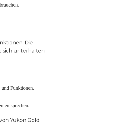
sbrauchen.
unktionen. Die
e sich unterhalten
n und Funktionen.
en entsprechen.
s von Yukon Gold