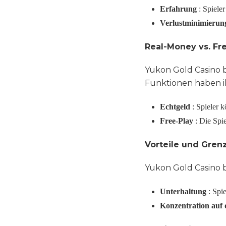
Erfahrung
: Spiele
Verlustminimieru
Real-Money vs. Fr
Yukon Gold Casino b
Funktionen haben ih
Echtgeld
: Spieler 
Free-Play
: Die Spi
Vorteile und Gren
Yukon Gold Casino bi
Unterhaltung
: Spi
Konzentration auf 