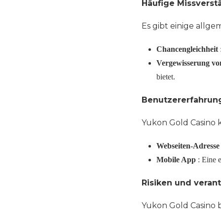
Häufige Missverst
Es gibt einige allg
Chancengleichheit
Vergewisserung v
bietet.
Benutzererfahrun
Yukon Gold Casino 
Webseiten-Adress
Mobile App
: Eine 
Risiken und veran
Yukon Gold Casino bi