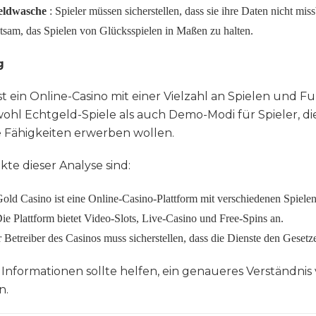
Geldwasche
: Spieler müssen sicherstellen, dass sie ihre Daten nicht mis
ratsam, das Spielen von Glücksspielen in Maßen zu halten.
g
t ein Online-Casino mit einer Vielzahl an Spielen und F
wohl Echtgeld-Spiele als auch Demo-Modi für Spieler, di
Fähigkeiten erwerben wollen.
te dieser Analyse sind:
old Casino ist eine Online-Casino-Plattform mit verschiedenen Spiele
Die Plattform bietet Video-Slots, Live-Casino und Free-Spins an.
r Betreiber des Casinos muss sicherstellen, dass die Dienste den Gesetz
 Informationen sollte helfen, ein genaueres Verständni
n.