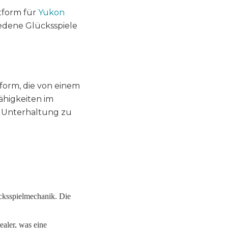
ttform für
Yukon
iedene Glücksspiele
form, die von einem
Fähigkeiten im
d Unterhaltung zu
ücksspielmechanik. Die
ealer, was eine