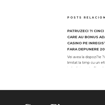
POSTS RELACIO
PATRUZECI ?I CINCI
CARE AU BONUS A
CASINO PE INREGIS
FARA DEPUNERE 20
Vei avea la dispozi?ie ?
limitat la timp cu un ef
indeplini acest ra?ional 
maximum O saptamana
regula, condi?iile din cau
impun sa rulezi suma 
primita Fillip de un an
de Circumstan?e (interv
nuit din undeva 30x-40x