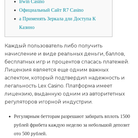
Irwin Casino
Официальный Сайт R7 Casino
а Применять Зеркала дли Доступа К
Казино
Каждый пользователь либо получить
начисление и виде реальных деньги, баллов,
бесплатных игр и процентов спасась платежей.
Лицензия является еще одним важных
аспектом, который подтвердил надежность и
легальность Lex Casino. Платформа имеет
лицензию, выданную одним из авторитетных
регуляторов игорной индустрии.
Регулярным бетторам разрешают забирать вплоть 1500
рублей фрибета каждую неделю за небольшой депозит
ото 500 рублей.