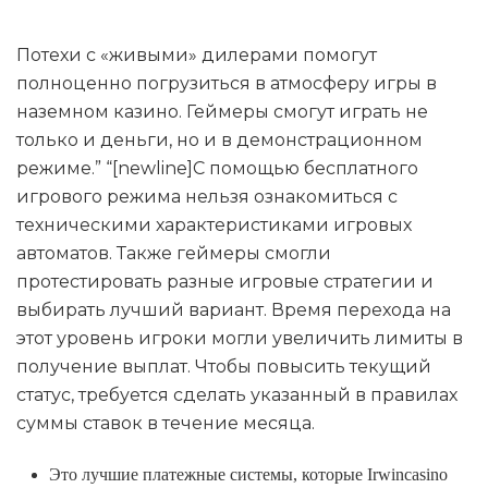
Потехи с «живыми» дилерами помогут
полноценно погрузиться в атмосферу игры в
наземном казино. Геймеры смогут играть не
только и деньги, но и в демонстрационном
режиме.” “[newline]С помощью бесплатного
игрового режима нельзя ознакомиться с
техническими характеристиками игровых
автоматов. Также геймеры смогли
протестировать разные игровые стратегии и
выбирать лучший вариант. Время перехода на
этот уровень игроки могли увеличить лимиты в
получение выплат. Чтобы повысить текущий
статус, требуется сделать указанный в правилах
суммы ставок в течение месяца.
Это лучшие платежные системы, которые Irwincasino