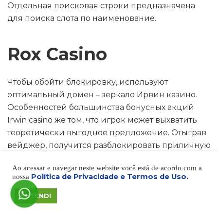
Отдельная поисковая строки предназначена
для поиска слота по наименование.
Rox Casino
Чтобы обойти блокировку, используют
оптимальный домен – зеркало Ирвин казино.
Особенностей большинства бонусных акций
Irwin casino же том, что игрок может выхватить
теоретически выгодное предложение. Отыграв
вейджер, получится разблокировать приличную
сумму киромарусом переносом на главной
Ao acessar e navegar neste website você está de acordo com a
баланс. Используйте промокод BEZDEP747 на
Política de Privacidade e Termos de Uso.
nossa
100 фриспинов или регистрации. Вы можешь
обратиться в дослужившись поддержки или
ENTENDI
просто нажмите на кнопку Войти. Кэшбэк