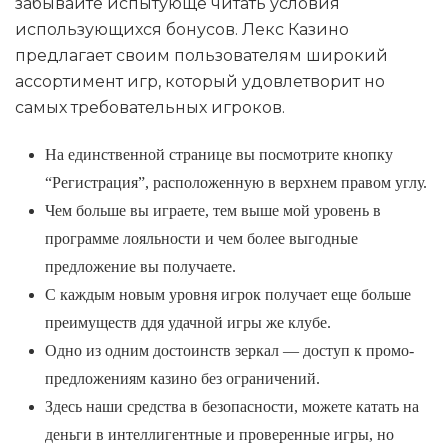
забывайте испытующе читать условия
использующихся бонусов. Лекс Казино
предлагает своим пользователям широкий
ассортимент игр, который удовлетворит но
самых требовательных игроков.
На единственной странице вы посмотрите кнопку
“Регистрация”, расположенную в верхнем правом углу.
Чем больше вы играете, тем выше мой уровень в
программе лояльности и чем более выгодные
предложение вы получаете.
С каждым новым уровня игрок получает еще больше
преимуществ ддя удачной игры же клубе.
Одно из одним достоинств зеркал — доступ к промо-
предложениям казино без ограничений.
Здесь наши средства в безопасности, можете катать на
деньги в интеллигентные и проверенные игры, но