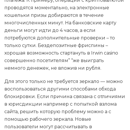
платежа. К примеру, операции с криптовалютой
проводятся моментально, на электронные
кошельки призы добираются в течение
многочисленных минут. На банковские карту
деньги могут идти до 4 часов, а если
потребуются дополнительные проверки – то
только сутки. Бездепозитные фриспины –
хорошая возможность стартануть в Irwin casino
совершенно посетителям” “же выиграть
немного денежек, не вложив ни рубля.
Для этого только не требуется зеркало — можно
воспользоваться другими способами обхода
блокировки. Если причина связана с отличиями
в юрисдикции например с попыткой взлома
сайта, решить которую проблему можно а с
помощью рабочего зеркала. Новые
пользователи могут рассчитывать в