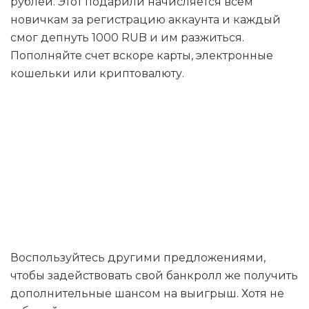
рублей. Этот подарили начисляется всем
новичкам за регистрацию аккаунта и каждый
смог депнуть 1000 RUB и им разжиться.
Пополняйте счет вскоре карты, электронные
кошельки или криптовалюту.
безопасность И
Лицензия Лекс
Казино
Воспользуйтесь другими предложениями,
чтобы задействовать свой банкролл же получить
дополнительные шансом на выигрыш. Хотя не