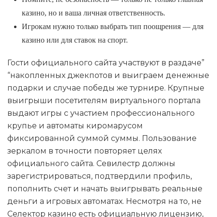
казино, но и ваша личная ответственность.
Игрокам нужно только выбрать тип поощрения — для
казино или для ставок на спорт.
Гости официального сайта участвуют в раздаче”
“накопленных джекпотов и выиграем денежные
подарки и случае победы же турнире. Крупные
выигрыши посетителям виртуального портала
выдают игры с участием профессионального
крупье и автоматы киромарусом
фиксированной суммой суммы. Пользование
зеркалом в точности повторяет целях
официального сайта. Севилестр должны
зарегистрироваться, подтвердили профиль,
пополнить счет и начать выигрывать реальные
деньги а игровых автоматах. Несмотря на то, не
Селектор казино есть официальную лицензию,