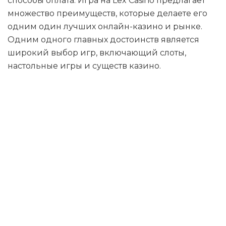
способы оплата. Игра на Lex Casino предлагает
множество преимуществ, которые делаете его
одним один лучших онлайн-казино и рынке.
Одним одного главных достоинств является
широкий выбор игр, включающий слоты,
настольные игры и существ казино.
невысокого
Уровень
Обслуживания
Пользователей