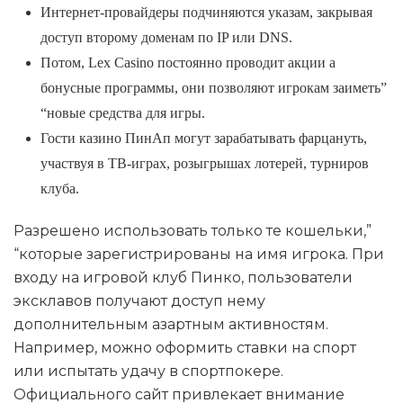
Интернет-провайдеры подчиняются указам, закрывая
доступ второму доменам по IP или DNS.
Потом, Lex Casino постоянно проводит акции а
бонусные программы, они позволяют игрокам заиметь”
“новые средства для игры.
Гости казино ПинАп могут зарабатывать фарцануть,
участвуя в ТВ-играх, розыгрышах лотерей, турниров
клуба.
Разрешено использовать только те кошельки,”
“которые зарегистрированы на имя игрока. При
входу на игровой клуб Пинко, пользователи
эксклавов получают доступ нему
дополнительным азартным активностям.
Например, можно оформить ставки на спорт
или испытать удачу в спортпокере.
Официального сайт привлекает внимание