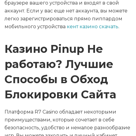
браузере вашего устройства и входят в свой
аккаунт. Если у вас еще нет аккаунта, вы можете
легко зарегистрироваться прямо пиппардом
мобильного устройства
кент казино скачать
.
Казино Pinup Не
работаю? Лучшие
Способы в Обход
Блокировки Сайта
Платформа R7 Casino обладает некоторыми
преимуществами, которые сочетает в себе
безопасность, удобство и немалое разнообразие
игр. Вы можете заходить и личный кабинет