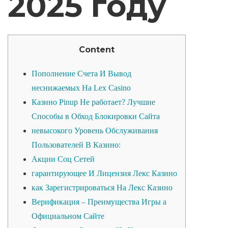
2025 году
Content
Пополнение Счета И Вывод
неснижаемых На Lex Casino
Казино Pinup Не работает? Лучшие
Способы в Обход Блокировки Сайта
невысокого Уровень Обслуживания
Пользователей В Казино:
Акции Соц Сетей
гарантирующее И Лицензия Лекс Казино
как Зарегистрироваться На Лекс Казино
Верификация – Преимущества Игры а
Официальном Сайте