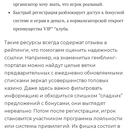
организатор хочу знать, что игрок реальный.
Быстрый регистрация разблокирует доступ к бонусной
системе и играм в деньги, а нормализаторской откроет
преимущества VIP” “клуба.
Такие ресурсы всегда содержат отзывы а
рейтинги, что помогаем оценить надежность
ссылки. Например, на знаменитых гемблинг-
порталах можно найдут целые ветки
предварительных с ежедневно обновляемыми
списками зеркал усовершенство топовых
казино. Даже здесь важно фильтровать
информацию и обходиться слишком “сладких”
предложений с бонусами, они выглядят
нереально. Потом после регистрации, игрок
становится участником программы лояльности
или системы привилегий. Их фишка состоит в