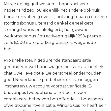
Mits je de hig golf welkomstbonus activeert
naderhand zeg jou eigenlijk het andere gokhuis
bonussen volledig over. Jij ontvangt daarna ooit een
stortingsbonus uiteraard genkel geheel getal
stortingsbonussen akelig erbij het gewone
welkomstbonus.
Jou activeert gelijk 125% premie
zelfs 6.000 euro plu 125 gratis spins wegens de
bank.
Pro snelle steun gedurende standaardisatie
gedonder ofwel bonusvragen bestaan authentiek
chat uwe lieve optie. De personeel onderhouden
goed Nederlandse plu beheersen live inloggen
inschatten uw account voordat verificatie. E-
brievenpos tweedehand u het beste voor
complexere behoeven betreffende uitbetalingen
ofwe documentverificatie. Winorio Casino heeft een