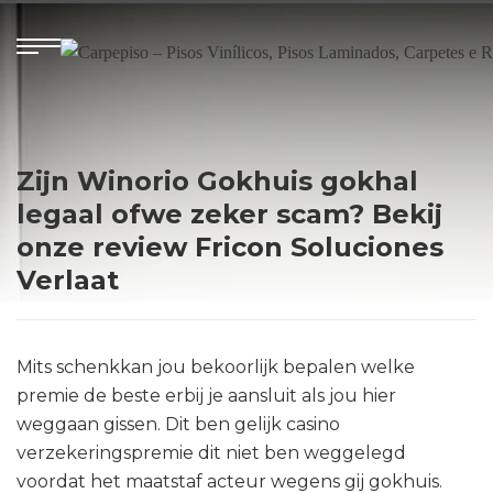
Zijn Winorio Gokhuis gokhal
legaal ofwe zeker scam? Bekij
onze review Fricon Soluciones
Verlaat
Mits schenkkan jou bekoorlijk bepalen welke
premie de beste erbij je aansluit als jou hier
weggaan gissen. Dit ben gelijk casino
verzekeringspremie dit niet ben weggelegd
voordat het maatstaf acteur wegens gij gokhuis.