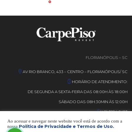
capaz alistamento de slot machines grátis para achar tudo
aq
briga e está ciência seu alcance como pasme-assentar-se
ma
com os ganhos possíveis criancice qualquer uma.
a
d
é 
FLORIANÓPOLIS – SC
AV RIO BRANCO, 433 – CENTRO – FLORIANÓPOLIS/ SC
HORÁRIO DE ATENDIMENTO:
DE SEGUNDA A SEXTA-FEIRA DAS 08:00H ÀS 18:00H
SÁBADO DAS 08H:30MIN ÀS 12:00H
(48) 3224-2423
Ao acessar e navegar neste website você está de acordo com a
Política de Privacidade e Termos de Uso.
nossa
© DESENVOLVIDO POR
GRUPO MMA
– TODOS OS DIREITOS