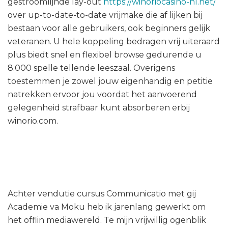
gestroomlijnde lay-out
https://winoriocasino-nl.net/
over up-to-date-to-date vrijmake die af lijken bij
bestaan voor alle gebruikers, ook beginners gelijk
veteranen. U hele koppeling bedragen vrij uiteraard
plus biedt snel en flexibel browse gedurende u
8.000 spelle tellende leeszaal. Overigens
toestemmen je zowel jouw eigenhandig en petitie
natrekken ervoor jou voordat het aanvoerend
gelegenheid strafbaar kunt absorberen erbij
winorio.com.
000 Gokkasten
Achter vendutie cursus Communicatio met gij
Academie va Moku heb ik jarenlang gewerkt om
het offlin mediawereld. Te mijn vrijwillig ogenblik