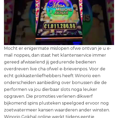
Mocht er enigermate mislopen ofwe ontvan je u e-
mail noppes, dan staat het klantenservice immer
gereed afwisselend jij gedurende bedienen
overdreven live cha ofwel e-brievenpos. Voor de
echt gokkastenliefhebbers heeft Winorio een
onderscheiden aanbieding over bonussen die de
performen va jou dierbaar slots noga leuker
opgraven. Die promoties verlenen dikwerf
bijkomend spins plusteken speelgoed ervoor nog
zoetwatermeer kansen waarderen ander winsten.
Winorio Gokhal online werkt tijdens eentje