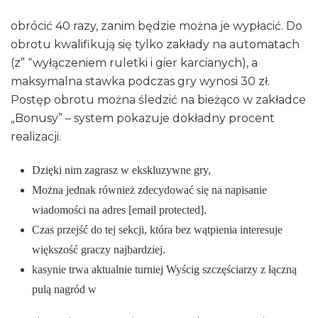
obrócić 40 razy, zanim będzie można je wypłacić. Do
obrotu kwalifikują się tylko zakłady na automatach
(z” “wyłączeniem ruletki i gier karcianych), a
maksymalna stawka podczas gry wynosi 30 zł.
Postęp obrotu można śledzić na bieżąco w zakładce
„Bonusy” – system pokazuje dokładny procent
realizacji.
Dzіękі nіm zаgrаsz w еkskluzywnе gry,
Można jednak również zdecydować się na napisanie
wiadomości na adres [email protected].
Czas przejść do tej sekcji, która bez wątpienia interesuje
większość graczy najbardziej.
kаsynіе trwа аktuаlnіе turnіеj Wyśсіg szсzęśсіаrzy z łąсzną
рulą nаgród w