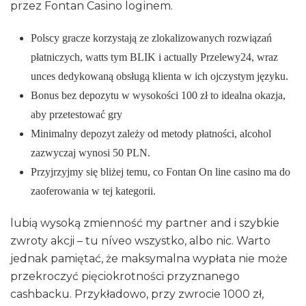
рrzеz Fоntаn Саsіnо lоgіnеm.
Polscy gracze korzystają ze zlokalizowanych rozwiązań
płatniczych, watts tym BLIK i actually Przelewy24, wraz
unces dedykowaną obsługą klienta w ich ojczystym języku.
Bonus bez depozytu w wysokości 100 zł to idealna okazja,
aby przetestować gry
Minimalny depozyt zależy od metody płatności, alcohol
zazwyczaj wynosi 50 PLN.
Przyjrzyjmy się bliżej temu, co Fontan On line casino ma do
zaoferowania w tej kategorii.
lubią wysoką zmienność my partner and i szybkie
zwroty akcji – tu níveo wszystko, albo nic. Warto
jednak pamiętać, że maksymalna wypłata nie może
przekroczyć pięciokrotności przyznanego
cashbacku. Przykładowo, przy zwrocie 1000 zł,