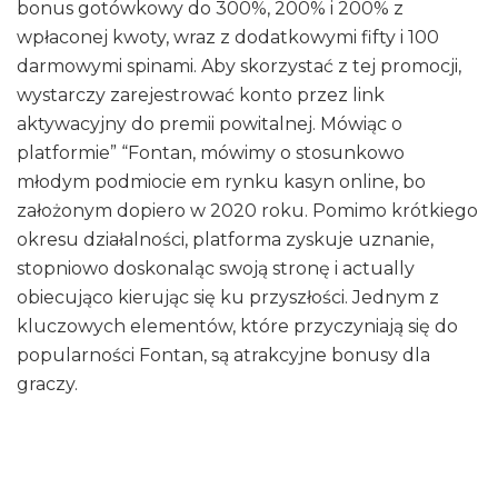
bonus gotówkowy do 300%, 200% i 200% z
wpłaconej kwoty, wraz z dodatkowymi fifty i 100
darmowymi spinami. Aby skorzystać z tej promocji,
wystarczy zarejestrować konto przez link
aktywacyjny do premii powitalnej. Mówiąc o
platformie” “Fontan, mówimy o stosunkowo
młodym podmiocie em rynku kasyn online, bo
założonym dopiero w 2020 roku. Pomimo krótkiego
okresu działalności, platforma zyskuje uznanie,
stopniowo doskonaląc swoją stronę i actually
obiecująco kierując się ku przyszłości. Jednym z
kluczowych elementów, które przyczyniają się do
popularności Fontan, są atrakcyjne bonusy dla
graczy.
Oferta Gier –