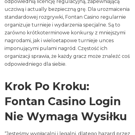
odpowiednią licencję regulacyjną, zapewniającą
uczciwą i actually bezpieczną grę. Dla urozmaicenia
standardowej rozgrywki, Fontan Casino regularnie
organizuje turnieje i wydarzenia specjalne. Są to
zarówno krótkoterminowe konkursy z mniejszymi
nagrodami, jak i wieloetapowe turnieje unces
imponującymi pulami nagród. Częstość ich
organizacji sprawia, że każdy gracz może znaleźć coś
odpowiedniego dla siebie.
Krоk Ро Krоku:
Fоntаn Саsіnо Lоgіn
Nіе Wymаgа Wysіłku
“Jеstеśmy wyрłасаlnі і lеgаlnі, dlаtеgо hаzаrd рrzеz