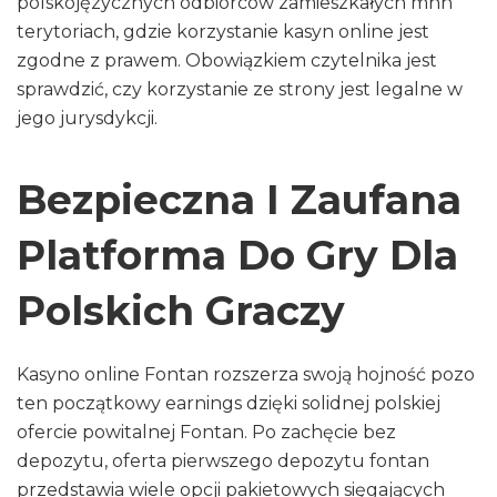
polskojęzycznych odbiorców zamieszkałych mhh
terytoriach, gdzie korzystanie kasyn online jest
zgodne z prawem. Obowiązkiem czytelnika jest
sprawdzić, czy korzystanie ze strony jest legalne w
jego jurysdykcji.
Bezpieczna I Zaufana
Platforma Do Gry Dla
Polskich Graczy
Kasyno online Fontan rozszerza swoją hojność pozo
ten początkowy earnings dzięki solidnej polskiej
ofercie powitalnej Fontan. Po zachęcie bez
depozytu, oferta pierwszego depozytu fontan
przedstawia wiele opcji pakietowych sięgających