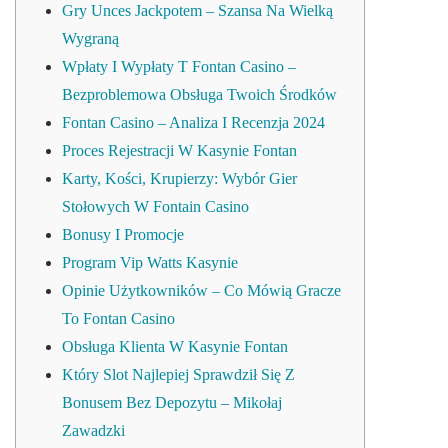
Gry Unces Jackpotem – Szansa Na Wielką
Wygraną
Wpłaty I Wypłaty T Fontan Casino –
Bezproblemowa Obsługa Twoich Środków
Fontan Casino – Analiza I Recenzja 2024
Proces Rejestracji W Kasynie Fontan
Kаrty, Kоśсі, Kruріеrzy: Wybór Gіеr
Stоłоwyсh W Fоntаіn Саsіnо
Bonusy I Promocje
Program Vip Watts Kasynie
Opinie Użytkowników – Co Mówią Gracze
To Fontan Casino
Obsługa Klienta W Kasynie Fontan
Który Slot Najlepiej Sprawdził Się Z
Bonusem Bez Depozytu – Mikołaj
Zawadzki