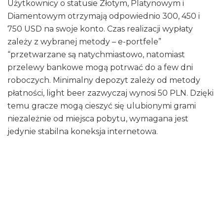
Użytkownicy o statusie Złotym, Platynowym i
Diamentowym otrzymają odpowiednio 300, 450 i
750 USD na swoje konto. Czas realizacji wypłaty
zależy z wybranej metody – e-portfele”
“przetwarzane są natychmiastowo, natomiast
przelewy bankowe mogą potrwać do a few dni
roboczych. Minimalny depozyt zależy od metody
płatności, light beer zazwyczaj wynosi 50 PLN. Dzięki
temu gracze mogą cieszyć się ulubionymi grami
niezależnie od miejsca pobytu, wymagana jest
jedynie stabilna koneksja internetowa.
Fontan Casino
Bonus