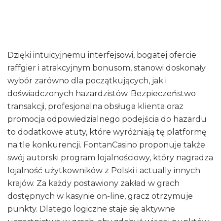
Fontan
Dzięki intuicyjnemu interfejsowi, bogatej ofercie
raffgier i atrakcyjnym bonusom, stanowi doskonały
wybór zarówno dla początkujących, jak i
doświadczonych hazardzistów. Bezpieczeństwo
transakcji, profesjonalna obsługa klienta oraz
promocja odpowiedzialnego podejścia do hazardu
to dodatkowe atuty, które wyróżniają tę platformę
na tle konkurencji. FontanCasino proponuje także
swój autorski program lojalnościowy, który nagradza
lojalność użytkowników z Polski i actually innych
krajów. Za każdy postawiony zakład w grach
dostępnych w kasynie on-line, gracz otrzymuje
punkty. Dlatego logiczne staje się aktywne