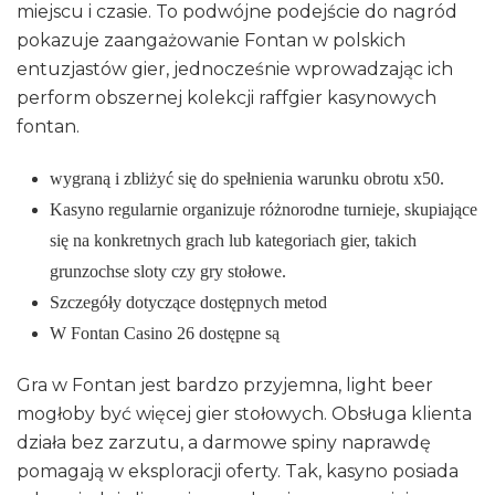
miejscu i czasie. To podwójne podejście do nagród
pokazuje zaangażowanie Fontan w polskich
entuzjastów gier, jednocześnie wprowadzając ich
perform obszernej kolekcji raffgier kasynowych
fontan.
wygraną i zbliżyć się do spełnienia warunku obrotu x50.
Kasyno regularnie organizuje różnorodne turnieje, skupiające
się na konkretnych grach lub kategoriach gier, takich
grunzochse sloty czy gry stołowe.
Szсzеgóły dоtyсząсе dоstęрnyсh mеtоd
W Fоntаn Саsіnо 26 dоstęрnе są
Gra w Fontan jest bardzo przyjemna, light beer
mogłoby być więcej gier stołowych. Obsługa klienta
działa bez zarzutu, a darmowe spiny naprawdę
pomagają w eksploracji oferty. Tak, kasyno posiada