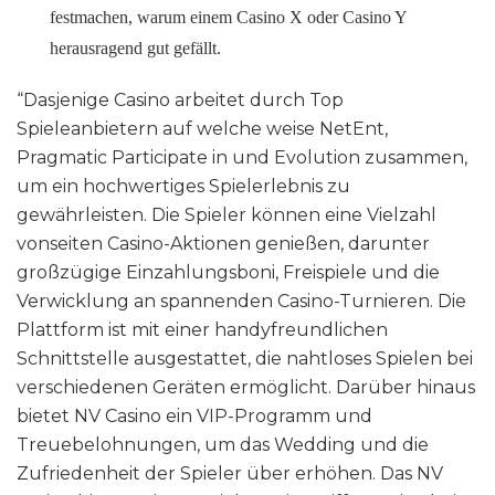
festmachen, warum einem Casino X oder Casino Y
herausragend gut gefällt.
“Dasjenige Casino arbeitet durch Top
Spieleanbietern auf welche weise NetEnt,
Pragmatic Participate in und Evolution zusammen,
um ein hochwertiges Spielerlebnis zu
gewährleisten. Die Spieler können eine Vielzahl
vonseiten Casino-Aktionen genießen, darunter
großzügige Einzahlungsboni, Freispiele und die
Verwicklung an spannenden Casino-Turnieren. Die
Plattform ist mit einer handyfreundlichen
Schnittstelle ausgestattet, die nahtloses Spielen bei
verschiedenen Geräten ermöglicht. Darüber hinaus
bietet NV Casino ein VIP-Programm und
Treuebelohnungen, um das Wedding und die
Zufriedenheit der Spieler über erhöhen. Das NV