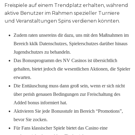
Freispiele auf einem Trendplatz erhalten, während
aktive Benutzer im Rahmen spezieller Turniere
und Veranstaltungen Spins verdienen könnten.
Zudem raten unsereins dir dazu, uns mit den Maßnahmen im
Bereich kklk Datenschutzes, Spielerschutzes darüber hinaus
Jugendschutzes zu behandeln.
Das Bonusprogramm des NV Casinos ist übersichtlich
gehalten, bietet jedoch die wesentlichen Aktionen, die Spieler
erwarten.
Die Enttäuschung muss dann groß sein, wenn er sich nicht
über perish genauen Bedingungen zur Freischaltung des
Added bonus informiert hat.
Aktivieren Sie jede Bonusstufe im Bereich “Promotions”,
bevor Sie zocken.
Für Fans klassischer Spiele bietet das Casino eine