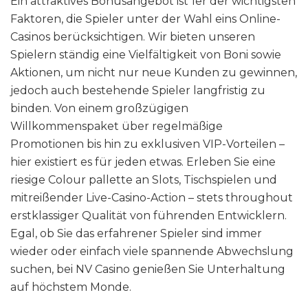
Ein attraktives Bonusangebot ist 1er der wichtigsten
Faktoren, die Spieler unter der Wahl eins Online-
Casinos berücksichtigen. Wir bieten unseren
Spielern ständig eine Vielfältigkeit von Boni sowie
Aktionen, um nicht nur neue Kunden zu gewinnen,
jedoch auch bestehende Spieler langfristig zu
binden. Von einem großzügigen
Willkommenspaket über regelmäßige
Promotionen bis hin zu exklusiven VIP-Vorteilen –
hier existiert es für jeden etwas. Erleben Sie eine
riesige Colour pallette an Slots, Tischspielen und
mitreißender Live-Casino-Action – stets throughout
erstklassiger Qualität von führenden Entwicklern.
Egal, ob Sie das erfahrener Spieler sind immer
wieder oder einfach viele spannende Abwechslung
suchen, bei NV Casino genießen Sie Unterhaltung
auf höchstem Monde.