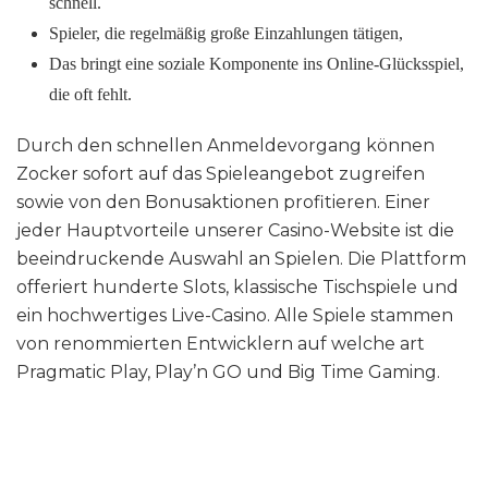
schnell.
Spieler, die regelmäßig große Einzahlungen tätigen,
Das bringt eine soziale Komponente ins Online-Glücksspiel,
die oft fehlt.
Durch den schnellen Anmeldevorgang können
Zocker sofort auf das Spieleangebot zugreifen
sowie von den Bonusaktionen profitieren. Einer
jeder Hauptvorteile unserer Casino-Website ist die
beeindruckende Auswahl an Spielen. Die Plattform
offeriert hunderte Slots, klassische Tischspiele und
ein hochwertiges Live-Casino. Alle Spiele stammen
von renommierten Entwicklern auf welche art
Pragmatic Play, Play’n GO und Big Time Gaming.
Zahlungsmetho