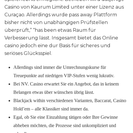
Casino von Kaurum Limited unter einer Lizenz aus
Curaçao. Allerdings wurde pass away Plattform
bisher nicht von unabhängigen Prüfstellen
überprüft,” “has been etwas Raum für
Verbesserung lässt. Insgesamt bietet das Online
casino jedoch eine dur Basis für sicheres und
seriöses Glücksspiel.
Allerdings sind immer die Umrechnungskurse für
Treuepunkte auf niedrigen VIP-Stufen wenig lukrativ.
Bei NV. Casino erwartet Sie ein Angebot, das in keinem
Belangen etwas über wünschen übrig lässt.
Blackjack within verschiedenen Varianten, Baccarat, Casino
Hold’em – alle Klassiker sind immer da.
Egal, ob Sie eine Einzahlung tätigen oder Ihre Gewinne
abheben möchten, die Prozesse sind unkompliziert und