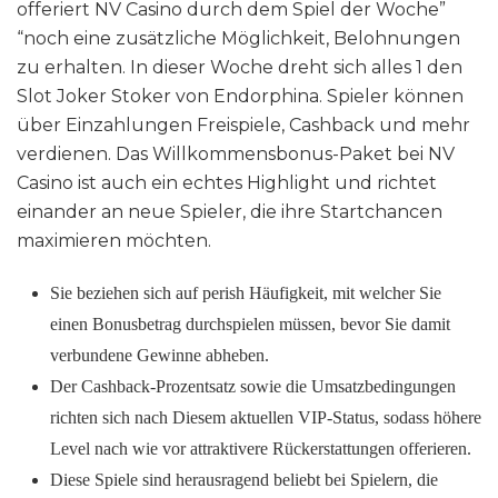
offeriert NV Casino durch dem Spiel der Woche”
“noch eine zusätzliche Möglichkeit, Belohnungen
zu erhalten. In dieser Woche dreht sich alles 1 den
Slot Joker Stoker von Endorphina. Spieler können
über Einzahlungen Freispiele, Cashback und mehr
verdienen. Das Willkommensbonus-Paket bei NV
Casino ist auch ein echtes Highlight und richtet
einander an neue Spieler, die ihre Startchancen
maximieren möchten.
Sie beziehen sich auf perish Häufigkeit, mit welcher Sie
einen Bonusbetrag durchspielen müssen, bevor Sie damit
verbundene Gewinne abheben.
Der Cashback-Prozentsatz sowie die Umsatzbedingungen
richten sich nach Diesem aktuellen VIP-Status, sodass höhere
Level nach wie vor attraktivere Rückerstattungen offerieren.
Diese Spiele sind herausragend beliebt bei Spielern, die