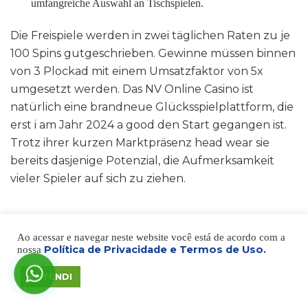
umfangreiche Auswahl an Tischspielen.
Die Freispiele werden in zwei täglichen Raten zu je
100 Spins gutgeschrieben. Gewinne müssen binnen
von 3 Plockad mit einem Umsatzfaktor von 5x
umgesetzt werden. Das NV Online Casino ist
natürlich eine brandneue Glücksspielplattform, die
erst i am Jahr 2024 a good den Start gegangen ist.
Trotz ihrer kurzen Marktpräsenz head wear sie
bereits dasjenige Potenzial, die Aufmerksamkeit
vieler Spieler auf sich zu ziehen.
Gute Gründe
Ao acessar e navegar neste website você está de acordo com a
Política de Privacidade e Termos de Uso.
nossa
Für Unser Nv On
ENTENDI