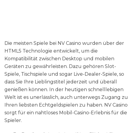
Verantwortungs
Spielen
Die meisten Spiele bei NV Casino wurden über der
HTML5 Technologie entwickelt, um die
Kompatibilität zwischen Desktop und mobilen
Geräten zu gewährleisten. Dazu gehören Slot-
Spiele, Tischspiele und sogar Live-Dealer-Spiele, so
dass Sie Ihre Lieblingstitel jederzeit und überall
genießen können. In der heutigen schnelllebigen
Welt ist es unerlässlich, auch unterwegs Zugang zu
Ihren liebsten Echtgeldspielen zu haben. NV Casino
sorgt für ein nahtloses Mobil-Casino-Erlebnis für die
Spieler.