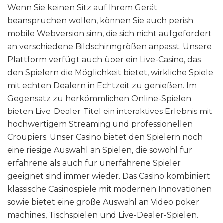
Wenn Sie keinen Sitz auf Ihrem Gerät
beanspruchen wollen, können Sie auch perish
mobile Webversion sinn, die sich nicht aufgefordert
an verschiedene Bildschirmgrößen anpasst. Unsere
Plattform verfügt auch über ein Live-Casino, das
den Spielern die Möglichkeit bietet, wirkliche Spiele
mit echten Dealern in Echtzeit zu genießen. Im
Gegensatz zu herkömmlichen Online-Spielen
bieten Live-Dealer-Titel ein interaktives Erlebnis mit
hochwertigem Streaming und professionellen
Croupiers. Unser Casino bietet den Spielern noch
eine riesige Auswahl an Spielen, die sowohl für
erfahrene als auch für unerfahrene Spieler
geeignet sind immer wieder. Das Casino kombiniert
klassische Casinospiele mit modernen Innovationen
sowie bietet eine große Auswahl an Video poker
machines, Tischspielen und Live-Dealer-Spielen.