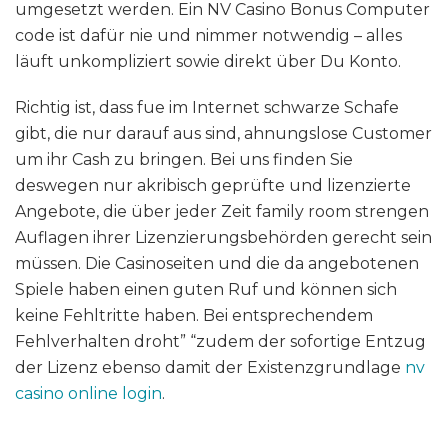
umgesetzt werden. Ein NV Casino Bonus Computer
code ist dafür nie und nimmer notwendig – alles
läuft unkompliziert sowie direkt über Du Konto.
Richtig ist, dass fue im Internet schwarze Schafe
gibt, die nur darauf aus sind, ahnungslose Customer
um ihr Cash zu bringen. Bei uns finden Sie
deswegen nur akribisch geprüfte und lizenzierte
Angebote, die über jeder Zeit family room strengen
Auflagen ihrer Lizenzierungsbehörden gerecht sein
müssen. Die Casinoseiten und die da angebotenen
Spiele haben einen guten Ruf und können sich
keine Fehltritte haben. Bei entsprechendem
Fehlverhalten droht” “zudem der sofortige Entzug
der Lizenz ebenso damit der Existenzgrundlage
nv
casino online login
.