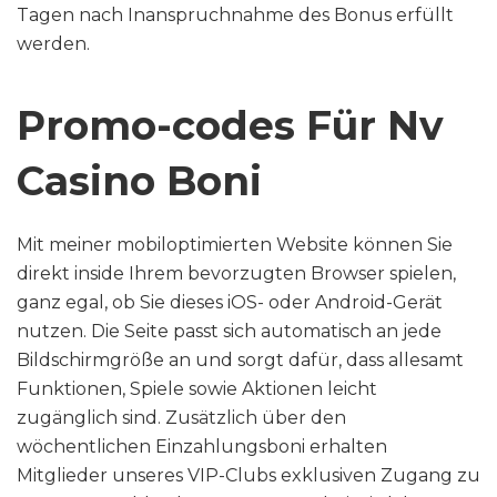
Tagen nach Inanspruchnahme des Bonus erfüllt
werden.
Promo-codes Für Nv
Casino Boni
Mit meiner mobiloptimierten Website können Sie
direkt inside Ihrem bevorzugten Browser spielen,
ganz egal, ob Sie dieses iOS- oder Android-Gerät
nutzen. Die Seite passt sich automatisch an jede
Bildschirmgröße an und sorgt dafür, dass allesamt
Funktionen, Spiele sowie Aktionen leicht
zugänglich sind. Zusätzlich über den
wöchentlichen Einzahlungsboni erhalten
Mitglieder unseres VIP-Clubs exklusiven Zugang zu