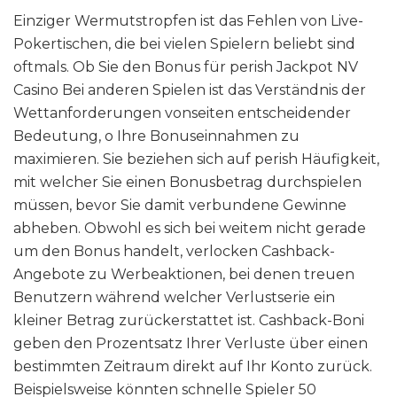
Einziger Wermutstropfen ist das Fehlen von Live-
Pokertischen, die bei vielen Spielern beliebt sind
oftmals. Ob Sie den Bonus für perish Jackpot NV
Casino Bei anderen Spielen ist das Verständnis der
Wettanforderungen vonseiten entscheidender
Bedeutung, o Ihre Bonuseinnahmen zu
maximieren. Sie beziehen sich auf perish Häufigkeit,
mit welcher Sie einen Bonusbetrag durchspielen
müssen, bevor Sie damit verbundene Gewinne
abheben. Obwohl es sich bei weitem nicht gerade
um den Bonus handelt, verlocken Cashback-
Angebote zu Werbeaktionen, bei denen treuen
Benutzern während welcher Verlustserie ein
kleiner Betrag zurückerstattet ist. Cashback-Boni
geben den Prozentsatz Ihrer Verluste über einen
bestimmten Zeitraum direkt auf Ihr Konto zurück.
Beispielsweise könnten schnelle Spieler 50