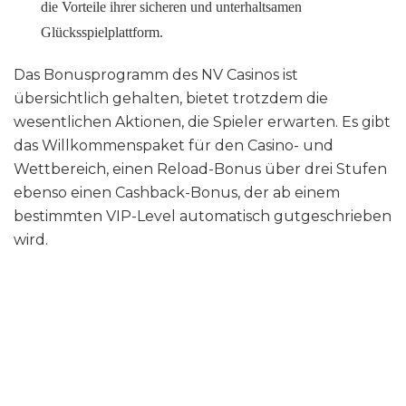
die Vorteile ihrer sicheren und unterhaltsamen
Glücksspielplattform.
Das Bonusprogramm des NV Casinos ist
übersichtlich gehalten, bietet trotzdem die
wesentlichen Aktionen, die Spieler erwarten. Es gibt
das Willkommenspaket für den Casino- und
Wettbereich, einen Reload-Bonus über drei Stufen
ebenso einen Cashback-Bonus, der ab einem
bestimmten VIP-Level automatisch gutgeschrieben
wird.
Maßnahmen
Zum