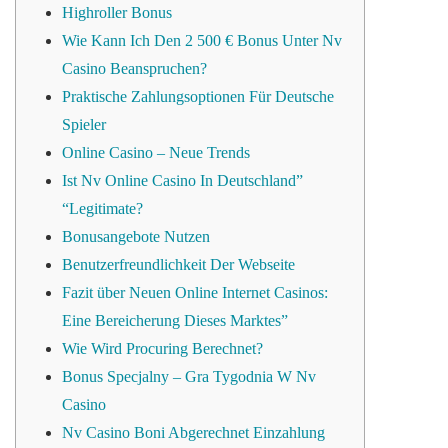
Highroller Bonus
Wie Kann Ich Den 2 500 € Bonus Unter Nv
Casino Beanspruchen?
Praktische Zahlungsoptionen Für Deutsche
Spieler
Online Casino – Neue Trends
Ist Nv Online Casino In Deutschland”
“Legitimate?
Bonusangebote Nutzen
Benutzerfreundlichkeit Der Webseite
Fazit über Neuen Online Internet Casinos:
Eine Bereicherung Dieses Marktes”
Wie Wird Procuring Berechnet?
Bonus Specjalny – Gra Tygodnia W Nv
Casino
Nv Casino Boni Abgerechnet Einzahlung