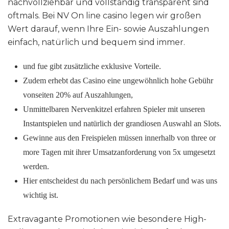
nachvollziehbar und vollständig transparent sind
oftmals. Bei NV On line casino legen wir großen
Wert darauf, wenn Ihre Ein- sowie Auszahlungen
einfach, natürlich und bequem sind immer.
und fue gibt zusätzliche exklusive Vorteile.
Zudem erhebt das Casino eine ungewöhnlich hohe Gebühr
vonseiten 20% auf Auszahlungen,
Unmittelbaren Nervenkitzel erfahren Spieler mit unseren
Instantspielen und natürlich der grandiosen Auswahl an Slots.
Gewinne aus den Freispielen müssen innerhalb von three or
more Tagen mit ihrer Umsatzanforderung von 5x umgesetzt
werden.
Hier entscheidest du nach persönlichem Bedarf und was uns
wichtig ist.
Extravagante Promotionen wie besondere High-