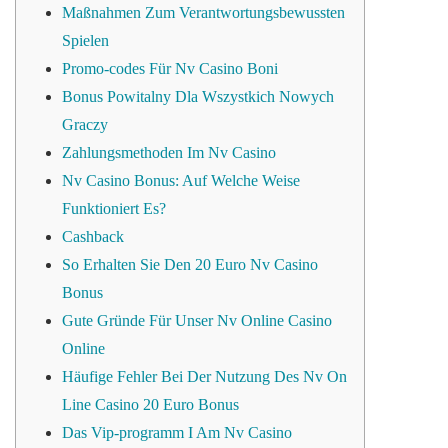
Maßnahmen Zum Verantwortungsbewussten
Spielen
Promo-codes Für Nv Casino Boni
Bonus Powitalny Dla Wszystkich Nowych
Graczy
Zahlungsmethoden Im Nv Casino
Nv Casino Bonus: Auf Welche Weise
Funktioniert Es?
Cashback
So Erhalten Sie Den 20 Euro Nv Casino
Bonus
Gute Gründe Für Unser Nv Online Casino
Online
Häufige Fehler Bei Der Nutzung Des Nv On
Line Casino 20 Euro Bonus
Das Vip-programm I Am Nv Casino