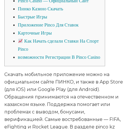
Pinco Casino — Официальный Сайт
Пинко Казино Скачать
Быстрые Игры
Приложение Pinco Для Ставок
Карточные Игры
Как Начать сделали Ставки На Спорт
Pinco
возможности Регистрации В Pinco Casino
Скачать мобильное приложение можно на
официальном сайте ПИНКО, и также в App Store
(для iOS) или Google Play (для Android).
Обращения принимаются на отечественном и
казахском языке. Поддержка помогает или
проблемах с выводом, бонусами,
верификацией. Самые востребованные — FIFA,
eFighting и Rocket League. В разделе pinco kz