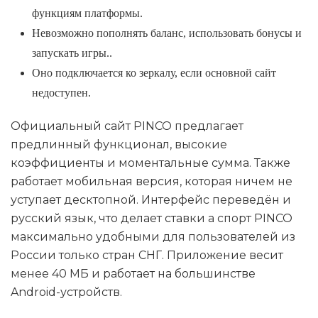
функциям платформы.
Невозможно пополнять баланс, использовать бонусы и
запускать игры..
Оно подключается ко зеркалу, если основной сайт
недоступен.
Официальный сайт PINCO предлагает
предлинный функционал, высокие
коэффициенты и моментальные сумма. Также
работает мобильная версия, которая ничем не
уступает десктопной. Интерфейс переведён и
русский язык, что делает ставки а спорт PINCO
максимально удобными для пользователей из
России только стран СНГ. Приложение весит
менее 40 МБ и работает на большинстве
Android-устройств.