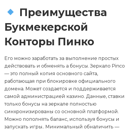
Преимущества
Букмекерской
Конторы Пинко
Его можно заработать за выполнение простых
действовать и обменять а бонусы. Зеркало Pinco
— это полный копия основного сайта,
работающая при блокировке официального
домена. Может создается и поддерживается
самой администрацией казино. Данные, ставки
только бонусы на зеркале полностью
синхронизированы со основной платформой.
Можно пополнять баланс, используя бонусы и
запускать игры.. Минимальный обналичить —