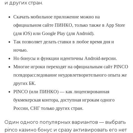
и других стран.
Скачать мобильное приложение можно на
официальном сайте ПИНКО, только также в App Store
(для iOS) или Google Play (для Android).
Так позволяет делать ставки в любое время дня и
ночью.
Но бонусы и функции идентичны Android-версии.
Многие игроки переходят на официальным сайт PINCO
псевдорасследование неудовлетворительного опыта же
других БК.
PINCO (или ПИНКО) — как лицензированная
букмекерская контора, доступная игрокам одного
России, СНГ только других стран.
Один одного популярных вариантов — выбрать
pinco казино бонус и сразу активировать его нет