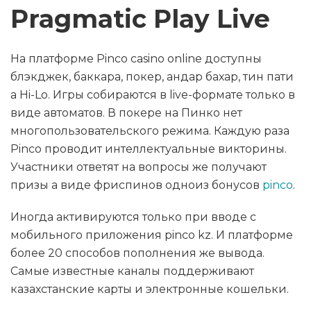
Pragmatic Play Live
На платформе Pinco casino online доступны
блэкджек, баккара, покер, андар бахар, тин пати
а Hi-Lo. Игры собираются в live-формате только в
виде автоматов. В покере на Пинко нет
многопользовательского режима. Каждую раза
Pinco проводит интеллектуальные викторины.
Участники ответят на вопросы же получают
призы а виде фриспинов одноиз бонусов
pinco
.
Иногда активируются только при вводе с
мобильного приложения pinco kz. И платформе
более 20 способов пополнения же вывода.
Самые известные каналы поддерживают
казахстанские карты и электронные кошельки.