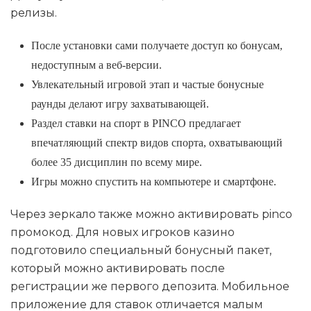
релизы.
После установки сами получаете доступ ко бонусам,
недоступным а веб-версии.
Увлекательный игровой этап и частые бонусные
раунды делают игру захватывающей.
Раздел ставки на спорт в PINCO предлагает
впечатляющий спектр видов спорта, охватывающий
более 35 дисциплин по всему мире.
Игры можно спустить на компьютере и смартфоне.
Через зеркало также можно активировать pinco
промокод. Для новых игроков казино
подготовило специальный бонусный пакет,
который можно активировать после
регистрации же первого депозита. Мобильное
приложение для ставок отличается малым