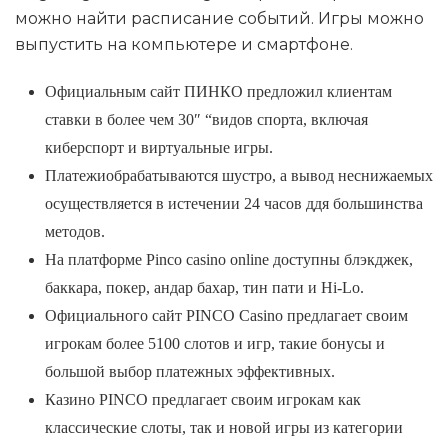
можно найти расписание событий. Игры можно
выпустить на компьютере и смартфоне.
Официальным сайт ПИНКО предложил клиентам
ставки в более чем 30″ “видов спорта, включая
киберспорт и виртуальные игры.
Платежиобрабатываются шустро, а вывод неснижаемых
осуществляется в истечении 24 часов ддя большинства
методов.
На платформе Pinco casino online доступны блэкджек,
баккара, покер, андар бахар, тин пати и Hi-Lo.
Официального сайт PINCO Casino предлагает своим
игрокам более 5100 слотов и игр, такие бонусы и
большой выбор платежных эффективных.
Казино PINCO предлагает своим игрокам как
классические слоты, так и новой игры из категории