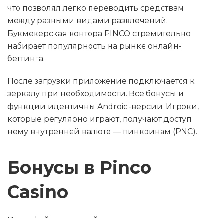
что позволял легко переводить средствам
между разными видами развлечений.
Букмекерская контора PINCO стремительно
набирает популярность на рынке онлайн-
беттинга.
После загрузки приложение подключается к
зеркалу при необходимости. Все бонусы и
функции идентичны Android-версии. Игроки,
которые регулярно играют, получают доступ
нему внутренней валюте — пинкоинам (PNC).
Бонусы в Pinco
Casino