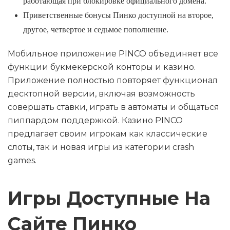
работающая при блокировке официального домена.
Приветственные бонусы Пинко доступной на второе,
другое, четвертое и седьмое пополнение.
Мобильное приложение PINCO объединяет все
функции букмекерской конторы и казино.
Приложение полностью повторяет функционал
десктопной версии, включая возможность
совершать ставки, играть в автоматы и общаться
пиппардом поддержкой. Казино PINCO
предлагает своим игрокам как классические
слоты, так и новая игры из категории crash
games.
Игры Доступные На
Сайте Пинко